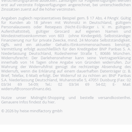
Versicherungsprämie abdecken. Zahlungen für Folgeverfügungen werden
erst auf verzinste Folgeverfügungen angerechnet, bei unterschiedlichen
Zinssätzen zuerst auf die höher verzinsten.
Angaben zugleich repräsentatives Beispiel gem. § 17 Abs. 4 PAngV. Gültig
für Kunden ab 18 Jahren mit Wohnsitz in Deutschland, gültigem
Personalausweis oder Reisepass (Nicht-EU-Bürger i. V. m. gültigem
Aufenthaltstitel), gültiger Girocard auf eigenen Namen und
Mindestnettoeinkommen von 603  (ohne Kindergeld). Selbstständige:
Finanzierung nur für private Zwecke, mind. 24 Monate Selbstständigkeit.
Ggfs. wird ein aktueller Gehalts-/Einkommensnachweis benötigt.
Vermittlung erfolgt ausschließlich für den Kreditgeber BNP Paribas S. A.
Niederlassung Deutschland, Rüdesheimer Straße 1, 80686 München.
Widerrufsrecht: Der Darlehensnehmer kann seine Vertragserklärung
innerhalb von 14 Tagen ohne Angabe von Gründen widerrufen. Zur
Wahrung der Widerrufsfrist genügt die rechtzeitige Absendung des
Widerrufs, wenn die Erklärung auf einem dauerhaften Datenträger (z. B.
Brief, Telefax, E-Mail) erfolgt. Der Widerruf ist zu richten an: BNP Paribas
S.A. Niederlassung Deutschland, Wuhanstraße 5, 47051 Duisburg (Fax: 02
03/34 69 54-09; Tel.: 02 03/34 69 54-02; E- Mail:
widerruf@consorsfinanz.de).
Nutze unser Midnight-Shopping und bestelle versandkostenfrei.
Genauere Infos findest du
hier
.
© 2026 by heise mindfactory gmbh