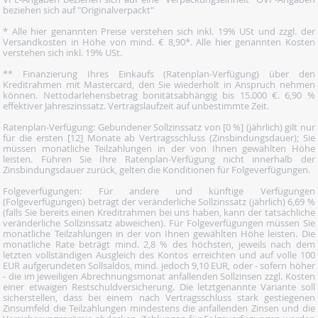
beziehen sich auf "Originalverpackt"
* Alle hier genannten Preise verstehen sich inkl. 19% USt und zzgl. der
Versandkosten in Höhe von mind. € 8,90*. Alle hier genannten Kosten
verstehen sich inkl. 19% USt.
** Finanzierung Ihres Einkaufs (Ratenplan-Verfügung) über den
Kreditrahmen mit Mastercard, den Sie wiederholt in Anspruch nehmen
können. Nettodarlehensbetrag bonitätsabhängig bis 15.000 €. 6,90 %
effektiver Jahreszinssatz. Vertragslaufzeit auf unbestimmte Zeit.
Ratenplan-Verfügung: Gebundener Sollzinssatz von [0 %] (jährlich) gilt nur
für die ersten [12] Monate ab Vertragsschluss (Zinsbindungsdauer); Sie
müssen monatliche Teilzahlungen in der von Ihnen gewählten Höhe
leisten. Führen Sie Ihre Ratenplan-Verfügung nicht innerhalb der
Zinsbindungsdauer zurück, gelten die Konditionen für Folgeverfügungen.
Folgeverfügungen: Für andere und künftige Verfügungen
(Folgeverfügungen) beträgt der veränderliche Sollzinssatz (jährlich) 6,69 %
(falls Sie bereits einen Kreditrahmen bei uns haben, kann der tatsächliche
veränderliche Sollzinssatz abweichen). Für Folgeverfügungen müssen Sie
monatliche Teilzahlungen in der von Ihnen gewählten Höhe leisten. Die
monatliche Rate beträgt mind. 2,8 % des höchsten, jeweils nach dem
letzten vollständigen Ausgleich des Kontos erreichten und auf volle 100
EUR aufgerundeten Sollsaldos, mind. jedoch 9,10 EUR, oder - sofern höher
- die im jeweiligen Abrechnungsmonat anfallenden Sollzinsen zzgl. Kosten
einer etwaigen Restschuldversicherung. Die letztgenannte Variante soll
sicherstellen, dass bei einem nach Vertragsschluss stark gestiegenen
Zinsumfeld die Teilzahlungen mindestens die anfallenden Zinsen und die