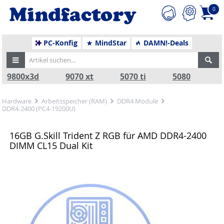
0
PC-Konfig
MindStar
DAMN!-Deals
9800x3d
9070 xt
5070 ti
5080
Hardware
Arbeitsspeicher (RAM)
DDR4 Module
DDR4-2400 (PC4-19200U)
16GB G.Skill Trident Z RGB für AMD DDR4-2400
DIMM CL15 Dual Kit