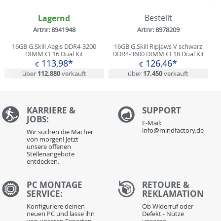
Zurück
N
Lagernd
Bestellt
Artnr: 8941948
Artnr: 8978209
16GB G.Skill Aegis DDR4-3200
16GB G.Skill RipJaws V schwarz
DIMM CL16 Dual Kit
DDR4-3600 DIMM CL18 Dual Kit
113,98*
126,46*
€
€
über
112.880
verkauft
über
17.450
verkauft
KARRIERE &
S
UPPORT
JOBS:
E-Mail:
info@mindfactory.de
Wir suchen die Macher
von morgen! Jetzt
unsere offenen
Stellenangebote
entdecken.
PC MONTAGE
RETOURE &
SERVICE:
REKLAMATION
Konfiguriere deinen
Ob Widerruf oder
neuen PC und lasse ihn
Defekt - Nutze
von unseren Experten
unseren