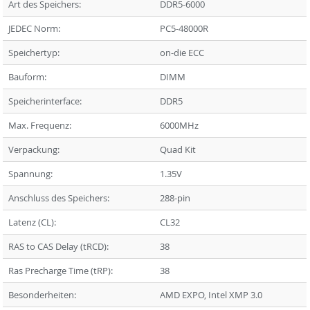
Art des Speichers:
DDR5-6000
JEDEC Norm:
PC5-48000R
Speichertyp:
on-die ECC
Bauform:
DIMM
Speicherinterface:
DDR5
Max. Frequenz:
6000MHz
Verpackung:
Quad Kit
Spannung:
1.35V
Anschluss des Speichers:
288-pin
Latenz (CL):
CL32
RAS to CAS Delay (tRCD):
38
Ras Precharge Time (tRP):
38
Besonderheiten:
AMD EXPO, Intel XMP 3.0