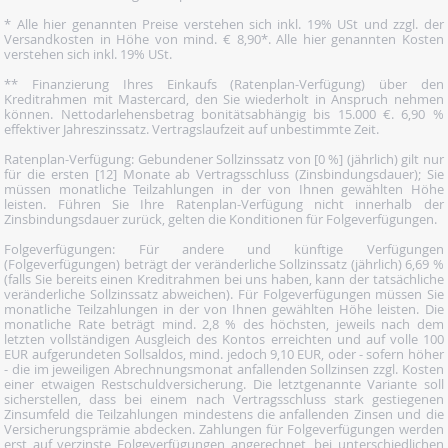
* Alle hier genannten Preise verstehen sich inkl. 19% USt und zzgl. der
Versandkosten in Höhe von mind. € 8,90*. Alle hier genannten Kosten
verstehen sich inkl. 19% USt.
** Finanzierung Ihres Einkaufs (Ratenplan-Verfügung) über den
Kreditrahmen mit Mastercard, den Sie wiederholt in Anspruch nehmen
können. Nettodarlehensbetrag bonitätsabhängig bis 15.000 €. 6,90 %
effektiver Jahreszinssatz. Vertragslaufzeit auf unbestimmte Zeit.
Ratenplan-Verfügung: Gebundener Sollzinssatz von [0 %] (jährlich) gilt nur
für die ersten [12] Monate ab Vertragsschluss (Zinsbindungsdauer); Sie
müssen monatliche Teilzahlungen in der von Ihnen gewählten Höhe
leisten. Führen Sie Ihre Ratenplan-Verfügung nicht innerhalb der
Zinsbindungsdauer zurück, gelten die Konditionen für Folgeverfügungen.
Folgeverfügungen: Für andere und künftige Verfügungen
(Folgeverfügungen) beträgt der veränderliche Sollzinssatz (jährlich) 6,69 %
(falls Sie bereits einen Kreditrahmen bei uns haben, kann der tatsächliche
veränderliche Sollzinssatz abweichen). Für Folgeverfügungen müssen Sie
monatliche Teilzahlungen in der von Ihnen gewählten Höhe leisten. Die
monatliche Rate beträgt mind. 2,8 % des höchsten, jeweils nach dem
letzten vollständigen Ausgleich des Kontos erreichten und auf volle 100
EUR aufgerundeten Sollsaldos, mind. jedoch 9,10 EUR, oder - sofern höher
- die im jeweiligen Abrechnungsmonat anfallenden Sollzinsen zzgl. Kosten
einer etwaigen Restschuldversicherung. Die letztgenannte Variante soll
sicherstellen, dass bei einem nach Vertragsschluss stark gestiegenen
Zinsumfeld die Teilzahlungen mindestens die anfallenden Zinsen und die
Versicherungsprämie abdecken. Zahlungen für Folgeverfügungen werden
erst auf verzinste Folgeverfügungen angerechnet, bei unterschiedlichen