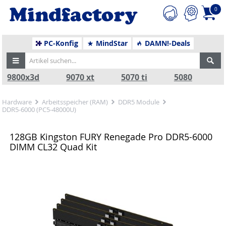
0
PC-Konfig
MindStar
DAMN!-Deals
9800x3d
9070 xt
5070 ti
5080
Hardware
Arbeitsspeicher (RAM)
DDR5 Module
DDR5-6000 (PC5-48000U)
128GB Kingston FURY Renegade Pro DDR5-6000
DIMM CL32 Quad Kit
Zurück
Nä