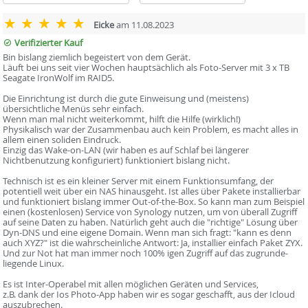
Eicke
am 11.08.2023
Verifizierter Kauf
Bin bislang ziemlich begeistert von dem Gerät.
Läuft bei uns seit vier Wochen hauptsächlich als Foto-Server mit 3 x TB
Seagate IronWolf im RAID5.
Die Einrichtung ist durch die gute Einweisung und (meistens)
übersichtliche Menüs sehr einfach.
Wenn man mal nicht weiterkommt, hilft die Hilfe (wirklich!)
Physikalisch war der Zusammenbau auch kein Problem, es macht alles in
allem einen soliden Eindruck.
Einzig das Wake-on-LAN (wir haben es auf Schlaf bei längerer
Nichtbenutzung konfiguriert) funktioniert bislang nicht.
Technisch ist es ein kleiner Server mit einem Funktionsumfang, der
potentiell weit über ein NAS hinausgeht. Ist alles über Pakete installierbar
und funktioniert bislang immer Out-of-the-Box. So kann man zum Beispiel
einen (kostenlosen) Service von Synology nutzen, um von überall Zugriff
auf seine Daten zu haben. Natürlich geht auch die "richtige" Lösung über
Dyn-DNS und eine eigene Domain. Wenn man sich fragt: "kann es denn
auch XYZ?" ist die wahrscheinliche Antwort: Ja, installier einfach Paket ZYX.
Und zur Not hat man immer noch 100% igen Zugriff auf das zugrunde-
liegende Linux.
Es ist Inter-Operabel mit allen möglichen Geräten und Services,
z.B. dank der Ios Photo-App haben wir es sogar geschafft, aus der Icloud
auszubrechen.