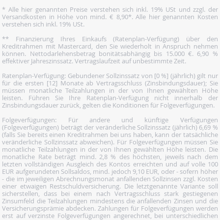
* Alle hier genannten Preise verstehen sich inkl. 19% USt und zzgl. der
Versandkosten in Höhe von mind. € 8,90*. Alle hier genannten Kosten
verstehen sich inkl. 19% USt.
** Finanzierung Ihres Einkaufs (Ratenplan-Verfügung) über den
Kreditrahmen mit Mastercard, den Sie wiederholt in Anspruch nehmen
können. Nettodarlehensbetrag bonitätsabhängig bis 15.000 €. 6,90 %
effektiver Jahreszinssatz. Vertragslaufzeit auf unbestimmte Zeit.
Ratenplan-Verfügung: Gebundener Sollzinssatz von [0 %] (jährlich) gilt nur
für die ersten [12] Monate ab Vertragsschluss (Zinsbindungsdauer); Sie
müssen monatliche Teilzahlungen in der von Ihnen gewählten Höhe
leisten. Führen Sie Ihre Ratenplan-Verfügung nicht innerhalb der
Zinsbindungsdauer zurück, gelten die Konditionen für Folgeverfügungen.
Folgeverfügungen: Für andere und künftige Verfügungen
(Folgeverfügungen) beträgt der veränderliche Sollzinssatz (jährlich) 6,69 %
(falls Sie bereits einen Kreditrahmen bei uns haben, kann der tatsächliche
veränderliche Sollzinssatz abweichen). Für Folgeverfügungen müssen Sie
monatliche Teilzahlungen in der von Ihnen gewählten Höhe leisten. Die
monatliche Rate beträgt mind. 2,8 % des höchsten, jeweils nach dem
letzten vollständigen Ausgleich des Kontos erreichten und auf volle 100
EUR aufgerundeten Sollsaldos, mind. jedoch 9,10 EUR, oder - sofern höher
- die im jeweiligen Abrechnungsmonat anfallenden Sollzinsen zzgl. Kosten
einer etwaigen Restschuldversicherung. Die letztgenannte Variante soll
sicherstellen, dass bei einem nach Vertragsschluss stark gestiegenen
Zinsumfeld die Teilzahlungen mindestens die anfallenden Zinsen und die
Versicherungsprämie abdecken. Zahlungen für Folgeverfügungen werden
erst auf verzinste Folgeverfügungen angerechnet, bei unterschiedlichen