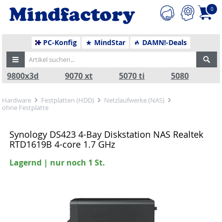
0
PC-Konfig
MindStar
DAMN!-Deals
9800x3d
9070 xt
5070 ti
5080
Hardware
Festplatten (HDD)
Netzlaufwerke (NAS)
ohne Festplatte
Synology DS423 4-Bay Diskstation NAS Realtek
RTD1619B 4-core 1.7 GHz
Lagernd | nur noch 1 St.
Zurück
Nä