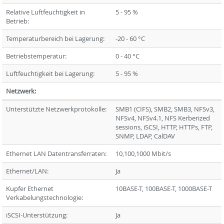
Relative Luftfeuchtigkeit in
5 - 95 %
Betrieb:
Temperaturbereich bei Lagerung:
-20 - 60 °C
Betriebstemperatur:
0 - 40 °C
Luftfeuchtigkeit bei Lagerung:
5 - 95 %
Netzwerk:
Unterstützte Netzwerkprotokolle:
SMB1 (CIFS), SMB2, SMB3, NFSv3,
NFSv4, NFSv4.1, NFS Kerberized
sessions, iSCSI, HTTP, HTTPs, FTP,
SNMP, LDAP, CalDAV
Ethernet LAN Datentransferraten:
10,100,1000 Mbit/s
Ethernet/LAN:
Ja
Kupfer Ethernet
10BASE-T, 100BASE-T, 1000BASE-T
Verkabelungstechnologie:
iSCSI-Unterstützung:
Ja