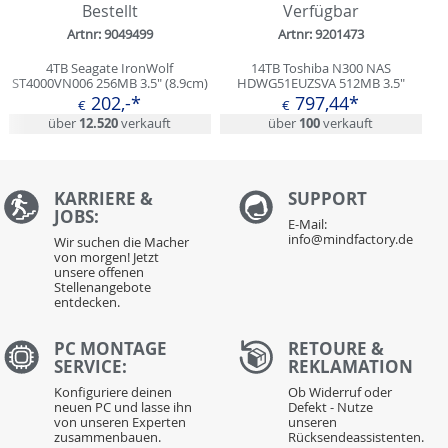
Bestellt
Verfügbar
Artnr: 9049499
Artnr: 9201473
4TB Seagate IronWolf
14TB Toshiba N300 NAS
ST4000VN006 256MB 3.5" (8.9cm)
HDWG51EUZSVA 512MB 3.5"
SATA
(8.9cm) SATA 6Gb/s
202,-*
797,44*
€
€
über
12.520
verkauft
über
100
verkauft
KARRIERE &
S
UPPORT
JOBS:
E-Mail:
info@mindfactory.de
Wir suchen die Macher
von morgen! Jetzt
unsere offenen
Stellenangebote
entdecken.
PC MONTAGE
RETOURE &
SERVICE:
REKLAMATION
Konfiguriere deinen
Ob Widerruf oder
neuen PC und lasse ihn
Defekt - Nutze
von unseren Experten
unseren
zusammenbauen.
Rücksendeassistenten.