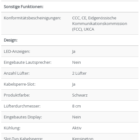
Sonstige Funktionen:
Konformitätsbescheinigungen:
CCC, CE, Eidgenössische
Kommunikationskommission
(FCC), UKCA
Design:
LED-Anzeigen:
Ja
Eingebaute Lautsprecher:
Nein
Anzahl Lüfter:
2 Lüfter
Kabelsperre-Slot:
Ja
Produktfarbe:
Schwarz
Lüfterdurchmesser:
8 cm
Eingebautes Display:
Nein
Kühlung:
Aktiv
Slot-Typ Kabelsperre:
Kensington