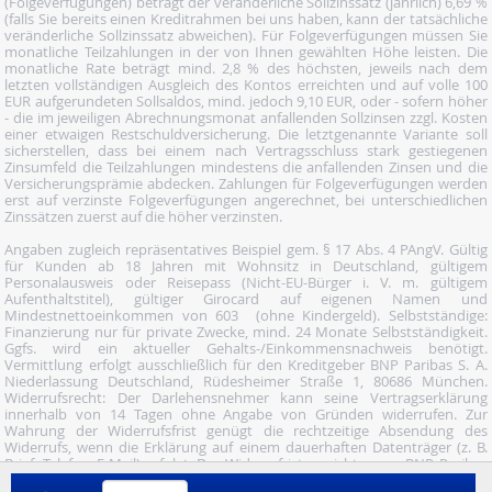
(Folgeverfügungen) beträgt der veränderliche Sollzinssatz (jährlich) 6,69 %
(falls Sie bereits einen Kreditrahmen bei uns haben, kann der tatsächliche
veränderliche Sollzinssatz abweichen). Für Folgeverfügungen müssen Sie
monatliche Teilzahlungen in der von Ihnen gewählten Höhe leisten. Die
monatliche Rate beträgt mind. 2,8 % des höchsten, jeweils nach dem
letzten vollständigen Ausgleich des Kontos erreichten und auf volle 100
EUR aufgerundeten Sollsaldos, mind. jedoch 9,10 EUR, oder - sofern höher
- die im jeweiligen Abrechnungsmonat anfallenden Sollzinsen zzgl. Kosten
einer etwaigen Restschuldversicherung. Die letztgenannte Variante soll
sicherstellen, dass bei einem nach Vertragsschluss stark gestiegenen
Zinsumfeld die Teilzahlungen mindestens die anfallenden Zinsen und die
Versicherungsprämie abdecken. Zahlungen für Folgeverfügungen werden
erst auf verzinste Folgeverfügungen angerechnet, bei unterschiedlichen
Zinssätzen zuerst auf die höher verzinsten.
Angaben zugleich repräsentatives Beispiel gem. § 17 Abs. 4 PAngV. Gültig
für Kunden ab 18 Jahren mit Wohnsitz in Deutschland, gültigem
Personalausweis oder Reisepass (Nicht-EU-Bürger i. V. m. gültigem
Aufenthaltstitel), gültiger Girocard auf eigenen Namen und
Mindestnettoeinkommen von 603  (ohne Kindergeld). Selbstständige:
Finanzierung nur für private Zwecke, mind. 24 Monate Selbstständigkeit.
Ggfs. wird ein aktueller Gehalts-/Einkommensnachweis benötigt.
Vermittlung erfolgt ausschließlich für den Kreditgeber BNP Paribas S. A.
Niederlassung Deutschland, Rüdesheimer Straße 1, 80686 München.
Widerrufsrecht: Der Darlehensnehmer kann seine Vertragserklärung
innerhalb von 14 Tagen ohne Angabe von Gründen widerrufen. Zur
Wahrung der Widerrufsfrist genügt die rechtzeitige Absendung des
Widerrufs, wenn die Erklärung auf einem dauerhaften Datenträger (z. B.
Brief, Telefax, E-Mail) erfolgt. Der Widerruf ist zu richten an: BNP Paribas
S.A. Niederlassung Deutschland, Wuhanstraße 5, 47051 Duisburg (Fax: 02