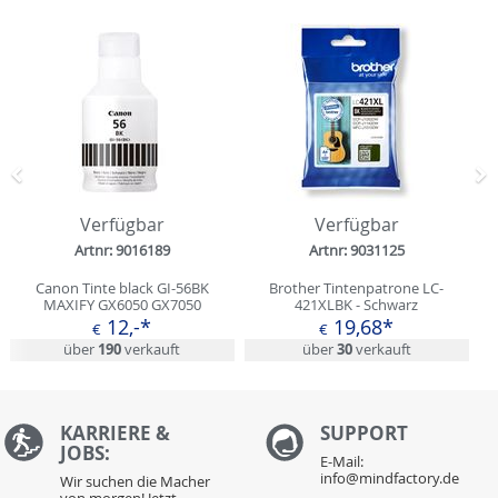
Zurück
N
Verfügbar
Verfügbar
Artnr: 9016189
Artnr: 9031125
Canon Tinte black GI-56BK
Brother Tintenpatrone LC-
MAXIFY GX6050 GX7050
421XLBK - Schwarz
12,-*
19,68*
€
€
über
190
verkauft
über
30
verkauft
KARRIERE &
S
UPPORT
JOBS:
E-Mail:
info@mindfactory.de
Wir suchen die Macher
von morgen! Jetzt