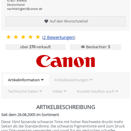
47807 Krefeld
Deutschland
nachhaltigkeit@canon.de
Auf den Wunschzettel
(
2
Bewertungen
)
über
270
verkauft
Beobachter:
3
Artikelinformation
Artikelbewertungen
Technische Daten
Video
Kunden kauften auch
ARTIKELBESCHREIBUNG
Seit dem 26.08.2005 im Sortiment
Diese 16ml fassende schwarze Tinte mit hoher Reichweite druckt mehr
Seiten als die Standardtinte. Die schwarze Pigmenttinte wird zum Druck
von Dokumenten verwendet und sorgt für ein gestochen scharfes