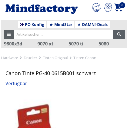
0
PC-Konfig
MindStar
DAMN!-Deals
9800x3d
9070 xt
5070 ti
5080
Hardware
Drucker
Tinten Original
Tinten Canon
Canon Tinte PG-40 0615B001 schwarz
Verfügbar