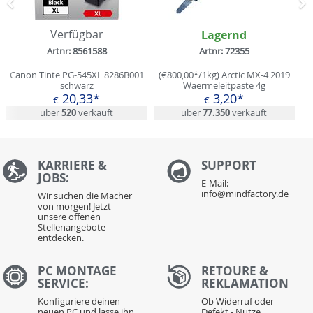
Zurück
N
Verfügbar
Lagernd
Artnr: 8561588
Artnr: 72355
Canon Tinte PG-545XL 8286B001
(€800,00*/1kg) Arctic MX-4 2019
schwarz
Waermeleitpaste 4g
20,33*
3,20*
€
€
über
520
verkauft
über
77.350
verkauft
KARRIERE &
S
UPPORT
JOBS:
E-Mail:
info@mindfactory.de
Wir suchen die Macher
von morgen! Jetzt
unsere offenen
Stellenangebote
entdecken.
PC MONTAGE
RETOURE &
SERVICE:
REKLAMATION
Konfiguriere deinen
Ob Widerruf oder
neuen PC und lasse ihn
Defekt - Nutze