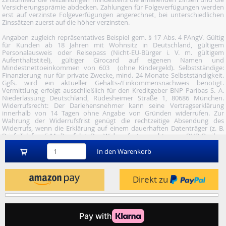
Versicherungsprämie abdecken. Zahlungen für Folgeverfügungen werden
erst auf verzinste Folgeverfügungen angerechnet, bei unterschiedlichen
Zinssätzen zuerst auf die höher verzinsten.
Angaben zugleich repräsentatives Beispiel gem. § 17 Abs. 4 PAngV. Gültig
für Kunden ab 18 Jahren mit Wohnsitz in Deutschland, gültigem
Personalausweis oder Reisepass (Nicht-EU-Bürger i. V. m. gültigem
Aufenthaltstitel), gültiger Girocard auf eigenen Namen und
Mindestnettoeinkommen von 603  (ohne Kindergeld). Selbstständige:
Finanzierung nur für private Zwecke, mind. 24 Monate Selbstständigkeit.
Ggfs. wird ein aktueller Gehalts-/Einkommensnachweis benötigt.
Vermittlung erfolgt ausschließlich für den Kreditgeber BNP Paribas S. A.
Niederlassung Deutschland, Rüdesheimer Straße 1, 80686 München.
Widerrufsrecht: Der Darlehensnehmer kann seine Vertragserklärung
innerhalb von 14 Tagen ohne Angabe von Gründen widerrufen. Zur
Wahrung der Widerrufsfrist genügt die rechtzeitige Absendung des
Widerrufs, wenn die Erklärung auf einem dauerhaften Datenträger (z. B.
Brief, Telefax, E-Mail) erfolgt. Der Widerruf ist zu richten an: BNP Paribas
S.A. Niederlassung Deutschland, Wuhanstraße 5, 47051 Duisburg (Fax: 02
03/34 69 54-09; Tel.: 02 03/34 69 54-02; E- Mail:
In den Warenkorb
widerruf@consorsfinanz.de).
Nutze unser Midnight-Shopping und bestelle versandkostenfrei.
Direkt zu
Genauere Infos findest du
hier
.
© 2026 by heise mindfactory gmbh