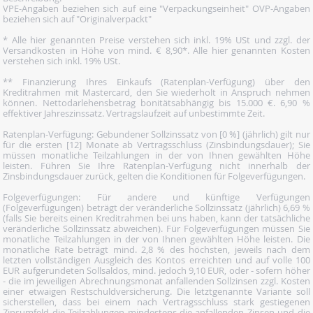
VPE-Angaben beziehen sich auf eine "Verpackungseinheit" OVP-Angaben
beziehen sich auf "Originalverpackt"
* Alle hier genannten Preise verstehen sich inkl. 19% USt und zzgl. der
Versandkosten in Höhe von mind. € 8,90*. Alle hier genannten Kosten
verstehen sich inkl. 19% USt.
** Finanzierung Ihres Einkaufs (Ratenplan-Verfügung) über den
Kreditrahmen mit Mastercard, den Sie wiederholt in Anspruch nehmen
können. Nettodarlehensbetrag bonitätsabhängig bis 15.000 €. 6,90 %
effektiver Jahreszinssatz. Vertragslaufzeit auf unbestimmte Zeit.
Ratenplan-Verfügung: Gebundener Sollzinssatz von [0 %] (jährlich) gilt nur
für die ersten [12] Monate ab Vertragsschluss (Zinsbindungsdauer); Sie
müssen monatliche Teilzahlungen in der von Ihnen gewählten Höhe
leisten. Führen Sie Ihre Ratenplan-Verfügung nicht innerhalb der
Zinsbindungsdauer zurück, gelten die Konditionen für Folgeverfügungen.
Folgeverfügungen: Für andere und künftige Verfügungen
(Folgeverfügungen) beträgt der veränderliche Sollzinssatz (jährlich) 6,69 %
(falls Sie bereits einen Kreditrahmen bei uns haben, kann der tatsächliche
veränderliche Sollzinssatz abweichen). Für Folgeverfügungen müssen Sie
monatliche Teilzahlungen in der von Ihnen gewählten Höhe leisten. Die
monatliche Rate beträgt mind. 2,8 % des höchsten, jeweils nach dem
letzten vollständigen Ausgleich des Kontos erreichten und auf volle 100
EUR aufgerundeten Sollsaldos, mind. jedoch 9,10 EUR, oder - sofern höher
- die im jeweiligen Abrechnungsmonat anfallenden Sollzinsen zzgl. Kosten
einer etwaigen Restschuldversicherung. Die letztgenannte Variante soll
sicherstellen, dass bei einem nach Vertragsschluss stark gestiegenen
Zinsumfeld die Teilzahlungen mindestens die anfallenden Zinsen und die