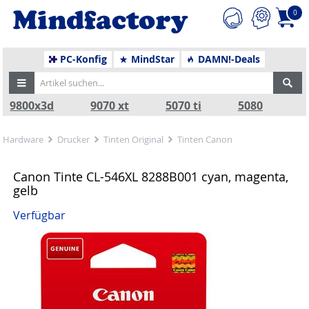
0
PC-Konfig
MindStar
DAMN!-Deals
9800x3d
9070 xt
5070 ti
5080
Hardware
Drucker
Tinten Original
Tinten Canon
Canon Tinte CL-546XL 8288B001 cyan, magenta,
gelb
Verfügbar