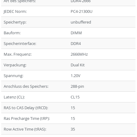
Art des Speichers:
DDR4-2666
JEDEC Norm:
PC4-21300U
Speichertyp:
unbuffered
Bauform:
DIMM
Speicherinterface:
DDR4
Max. Frequenz:
2666MHz
Verpackung:
Dual Kit
Spannung:
1.20V
Anschluss des Speichers:
288-pin
Latenz (CL):
CL15
RAS to CAS Delay (tRCD):
15
Ras Precharge Time (tRP):
15
Row Active Time (tRAS):
35