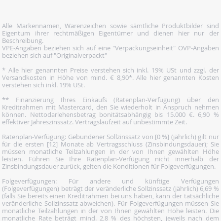
Alle Markennamen, Warenzeichen sowie sämtliche Produktbilder sind
Eigentum ihrer rechtmäßigen Eigentümer und dienen hier nur der
Beschreibung.
VPE-Angaben beziehen sich auf eine "Verpackungseinheit" OVP-Angaben
beziehen sich auf "Originalverpackt"
* Alle hier genannten Preise verstehen sich inkl. 19% USt und zzgl. der
Versandkosten in Höhe von mind. € 8,90*. Alle hier genannten Kosten
verstehen sich inkl. 19% USt.
** Finanzierung Ihres Einkaufs (Ratenplan-Verfügung) über den
Kreditrahmen mit Mastercard, den Sie wiederholt in Anspruch nehmen
können. Nettodarlehensbetrag bonitätsabhängig bis 15.000 €. 6,90 %
effektiver Jahreszinssatz. Vertragslaufzeit auf unbestimmte Zeit.
Ratenplan-Verfügung: Gebundener Sollzinssatz von [0 %] (jährlich) gilt nur
für die ersten [12] Monate ab Vertragsschluss (Zinsbindungsdauer); Sie
müssen monatliche Teilzahlungen in der von Ihnen gewählten Höhe
leisten. Führen Sie Ihre Ratenplan-Verfügung nicht innerhalb der
Zinsbindungsdauer zurück, gelten die Konditionen für Folgeverfügungen.
Folgeverfügungen: Für andere und künftige Verfügungen
(Folgeverfügungen) beträgt der veränderliche Sollzinssatz (jährlich) 6,69 %
(falls Sie bereits einen Kreditrahmen bei uns haben, kann der tatsächliche
veränderliche Sollzinssatz abweichen). Für Folgeverfügungen müssen Sie
monatliche Teilzahlungen in der von Ihnen gewählten Höhe leisten. Die
monatliche Rate beträgt mind. 2,8 % des höchsten, jeweils nach dem