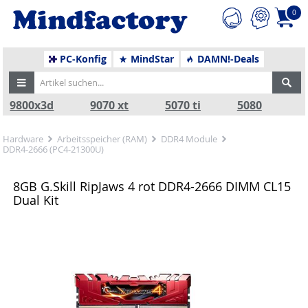
0
PC-Konfig
MindStar
DAMN!-Deals
9800x3d
9070 xt
5070 ti
5080
Hardware
Arbeitsspeicher (RAM)
DDR4 Module
DDR4-2666 (PC4-21300U)
8GB G.Skill RipJaws 4 rot DDR4-2666 DIMM CL15
Dual Kit
Zurück
Nä