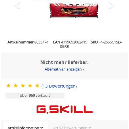
Artikelnummer
8633474
EAN
4719692002419
SKU
F4-2666C15D-
8GRR
Nicht mehr lieferbar.
Alternativen anzeigen »
(
13
Bewertungen
)
über
960
verkauft
Artikelinformation
Artikelbewertungen