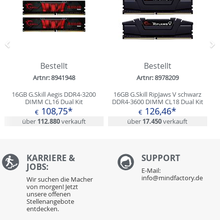
Zurück
N
Bestellt
Bestellt
Artnr: 8941948
Artnr: 8978209
16GB G.Skill Aegis DDR4-3200
16GB G.Skill RipJaws V schwarz
DIMM CL16 Dual Kit
DDR4-3600 DIMM CL18 Dual Kit
108,75*
126,46*
€
€
über
112.880
verkauft
über
17.450
verkauft
KARRIERE &
S
UPPORT
JOBS:
E-Mail:
info@mindfactory.de
Wir suchen die Macher
von morgen! Jetzt
unsere offenen
Stellenangebote
entdecken.