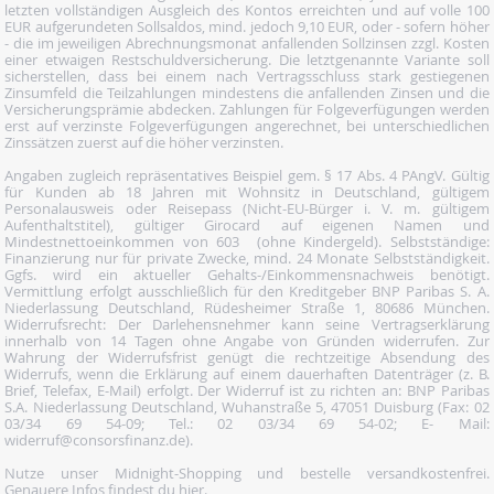
letzten vollständigen Ausgleich des Kontos erreichten und auf volle 100
EUR aufgerundeten Sollsaldos, mind. jedoch 9,10 EUR, oder - sofern höher
- die im jeweiligen Abrechnungsmonat anfallenden Sollzinsen zzgl. Kosten
einer etwaigen Restschuldversicherung. Die letztgenannte Variante soll
sicherstellen, dass bei einem nach Vertragsschluss stark gestiegenen
Zinsumfeld die Teilzahlungen mindestens die anfallenden Zinsen und die
Versicherungsprämie abdecken. Zahlungen für Folgeverfügungen werden
erst auf verzinste Folgeverfügungen angerechnet, bei unterschiedlichen
Zinssätzen zuerst auf die höher verzinsten.
Angaben zugleich repräsentatives Beispiel gem. § 17 Abs. 4 PAngV. Gültig
für Kunden ab 18 Jahren mit Wohnsitz in Deutschland, gültigem
Personalausweis oder Reisepass (Nicht-EU-Bürger i. V. m. gültigem
Aufenthaltstitel), gültiger Girocard auf eigenen Namen und
Mindestnettoeinkommen von 603  (ohne Kindergeld). Selbstständige:
Finanzierung nur für private Zwecke, mind. 24 Monate Selbstständigkeit.
Ggfs. wird ein aktueller Gehalts-/Einkommensnachweis benötigt.
Vermittlung erfolgt ausschließlich für den Kreditgeber BNP Paribas S. A.
Niederlassung Deutschland, Rüdesheimer Straße 1, 80686 München.
Widerrufsrecht: Der Darlehensnehmer kann seine Vertragserklärung
innerhalb von 14 Tagen ohne Angabe von Gründen widerrufen. Zur
Wahrung der Widerrufsfrist genügt die rechtzeitige Absendung des
Widerrufs, wenn die Erklärung auf einem dauerhaften Datenträger (z. B.
Brief, Telefax, E-Mail) erfolgt. Der Widerruf ist zu richten an: BNP Paribas
S.A. Niederlassung Deutschland, Wuhanstraße 5, 47051 Duisburg (Fax: 02
03/34 69 54-09; Tel.: 02 03/34 69 54-02; E- Mail:
widerruf@consorsfinanz.de).
Nutze unser Midnight-Shopping und bestelle versandkostenfrei.
Genauere Infos findest du
hier
.