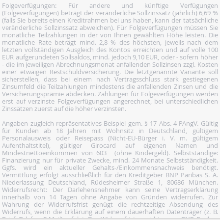
Folgeverfügungen: Für andere und künftige Verfügungen
(Folgeverfügungen) beträgt der veränderliche Sollzinssatz (jährlich) 6,69 %
(falls Sie bereits einen Kreditrahmen bei uns haben, kann der tatsächliche
veränderliche Sollzinssatz abweichen). Für Folgeverfügungen müssen Sie
monatliche Teilzahlungen in der von Ihnen gewählten Höhe leisten. Die
monatliche Rate beträgt mind. 2,8 % des höchsten, jeweils nach dem
letzten vollständigen Ausgleich des Kontos erreichten und auf volle 100
EUR aufgerundeten Sollsaldos, mind. jedoch 9,10 EUR, oder - sofern höher
- die im jeweiligen Abrechnungsmonat anfallenden Sollzinsen zzgl. Kosten
einer etwaigen Restschuldversicherung. Die letztgenannte Variante soll
sicherstellen, dass bei einem nach Vertragsschluss stark gestiegenen
Zinsumfeld die Teilzahlungen mindestens die anfallenden Zinsen und die
Versicherungsprämie abdecken. Zahlungen für Folgeverfügungen werden
erst auf verzinste Folgeverfügungen angerechnet, bei unterschiedlichen
Zinssätzen zuerst auf die höher verzinsten.
Angaben zugleich repräsentatives Beispiel gem. § 17 Abs. 4 PAngV. Gültig
für Kunden ab 18 Jahren mit Wohnsitz in Deutschland, gültigem
Personalausweis oder Reisepass (Nicht-EU-Bürger i. V. m. gültigem
Aufenthaltstitel), gültiger Girocard auf eigenen Namen und
Mindestnettoeinkommen von 603  (ohne Kindergeld). Selbstständige:
Finanzierung nur für private Zwecke, mind. 24 Monate Selbstständigkeit.
Ggfs. wird ein aktueller Gehalts-/Einkommensnachweis benötigt.
Vermittlung erfolgt ausschließlich für den Kreditgeber BNP Paribas S. A.
Niederlassung Deutschland, Rüdesheimer Straße 1, 80686 München.
Widerrufsrecht: Der Darlehensnehmer kann seine Vertragserklärung
innerhalb von 14 Tagen ohne Angabe von Gründen widerrufen. Zur
Wahrung der Widerrufsfrist genügt die rechtzeitige Absendung des
Widerrufs, wenn die Erklärung auf einem dauerhaften Datenträger (z. B.
Brief, Telefax, E-Mail) erfolgt. Der Widerruf ist zu richten an: BNP Paribas