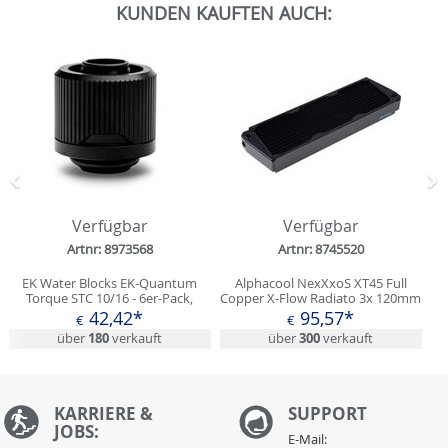
KUNDEN KAUFTEN AUCH:
Zurück
N
Verfügbar
Verfügbar
Artnr: 8973568
Artnr: 8745520
EK Water Blocks EK-Quantum
Alphacool NexXxoS XT45 Full
Torque STC 10/16 - 6er-Pack,
Copper X-Flow Radiato 3x 120mm
schwarz
42,42*
95,57*
€
€
über
180
verkauft
über
300
verkauft
KARRIERE &
S
UPPORT
JOBS:
E-Mail: