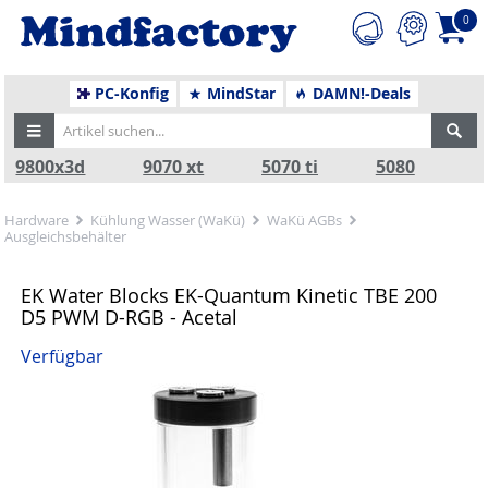
0
PC-Konfig
MindStar
DAMN!-Deals
9800x3d
9070 xt
5070 ti
5080
Hardware
Kühlung Wasser (WaKü)
WaKü AGBs
Ausgleichsbehälter
EK Water Blocks EK-Quantum Kinetic TBE 200
D5 PWM D-RGB - Acetal
Verfügbar