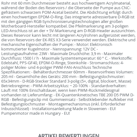
Rohr mit 60 mm Durchmesser besteht aus hochwertigem Acrylmaterial,
während der Boden des Reservoirs / die Oberseite der Pumpe aus CNC-
gefrästem schwarzem POM-Acetal besteht. Die Abdichtung erfolgt durch
einen hochwertigen EPDM-O-Ring. Das integrierte adressierbare D-RGB ist
mit den gängigen RGB-Synchronisierungstechnologien aller großen
Motherboard-Hersteller kompatibel. Die Pfeilmarkierung am 3-poligen
LED-Anschluss ist an der + 5V-Markierung am D-RGB-Header auszurichten.
Dieses Reservoir kann leicht mit längeren Acrylrohren aufgerüstet werden,
die von Reservoirs der EK-RES X3-Serie verwendet werden. Elektrische und
mechanische Eigenschaften der Pumpe: - Motor: Elektronisch
kommutierter Kugelmotor - Nennspannung: 12V DC -
Leistungsaufnahme: 23W - Maximale Druckhöhe: 3,9 m - Maximaler
Durchfluss: 1500 l / h - Maximale Systemtemperatur: 60 ° C. - Werkstoffe:
Edelstahl, PPS-GF40, EPDM-O-Ringe, Steinkohle - Stromanschluss: 4-
poliger Molex- und 4-poliger PWM-FAN-Anschluss Technische
Spezifikationen: - Behälterdurchmesser 60mm - Reservoirfreies Volumen:
205 ml - Gesamthöhe des Geräts: 200 mm - Befestigungslochmuster:
65x34mm - D-RGB-Stecker Standard 3-polig (5+, digital, blockiert, Masse)
Betriebsregime: - PWM-Arbeitszyklus: ~ 20-100% - Standardverhalten:
Läuft mit 100% Einschaltdauer, wenn kein PWM-Rückmeldesignal
vorhanden ist Lieferumfang: - EK-Quantenkinetisches TBE 200 D5 PWM D-
RGB - Befestigungsclip mit Gummieinsatz - Selbstklebender Aufkleber mit
Befestigungslochmuster - Montagemechanismus (inkl. Erforderlicher
Inbusschlüssel) - Installationsanleitung Made in Slowenien - EU!
Pumpenmotor made in Hungary - EU!
ARTIKELBEWERTUNGEN