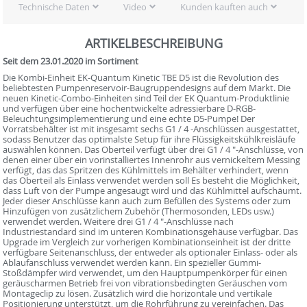
Technische Daten
Video
Kunden kauften auch
ARTIKELBESCHREIBUNG
Seit dem 23.01.2020 im Sortiment
Die Kombi-Einheit EK-Quantum Kinetic TBE D5 ist die Revolution des
beliebtesten Pumpenreservoir-Baugruppendesigns auf dem Markt. Die
neuen Kinetic-Combo-Einheiten sind Teil der EK Quantum-Produktlinie
und verfügen über eine hochentwickelte adressierbare D-RGB-
Beleuchtungsimplementierung und eine echte D5-Pumpe! Der
Vorratsbehälter ist mit insgesamt sechs G1 / 4 -Anschlüssen ausgestattet,
sodass Benutzer das optimalste Setup für ihre Flüssigkeitskühlkreisläufe
auswählen können. Das Oberteil verfügt über drei G1 / 4 "-Anschlüsse, von
denen einer über ein vorinstalliertes Innenrohr aus vernickeltem Messing
verfügt, das das Spritzen des Kühlmittels im Behälter verhindert, wenn
das Oberteil als Einlass verwendet werden soll Es besteht die Möglichkeit,
dass Luft von der Pumpe angesaugt wird und das Kühlmittel aufschäumt.
Jeder dieser Anschlüsse kann auch zum Befüllen des Systems oder zum
Hinzufügen von zusätzlichem Zubehör (Thermosonden, LEDs usw.)
verwendet werden. Weitere drei G1 / 4 "-Anschlüsse nach
Industriestandard sind im unteren Kombinationsgehäuse verfügbar. Das
Upgrade im Vergleich zur vorherigen Kombinationseinheit ist der dritte
verfügbare Seitenanschluss, der entweder als optionaler Einlass- oder als
Ablaufanschluss verwendet werden kann. Ein spezieller Gummi-
Stoßdämpfer wird verwendet, um den Hauptpumpenkörper für einen
geräuscharmen Betrieb frei von vibrationsbedingten Geräuschen vom
Montageclip zu lösen. Zusätzlich wird die horizontale und vertikale
Positionierung unterstützt, um die Rohrführung zu vereinfachen. Das