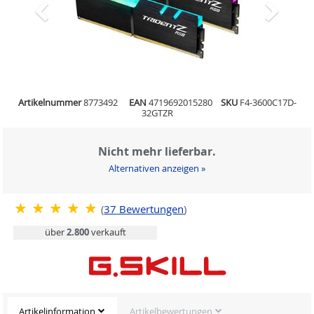
Artikelnummer
8773492
EAN
4719692015280
SKU
F4-3600C17D-
32GTZR
Nicht mehr lieferbar.
Alternativen anzeigen »
(
37
Bewertungen
)
über
2.800
verkauft
Artikelinformation
Artikelbewertungen