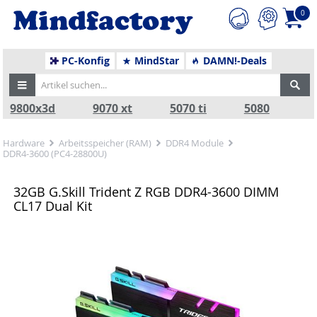
0
PC-Konfig
MindStar
DAMN!-Deals
9800x3d
9070 xt
5070 ti
5080
Hardware
Arbeitsspeicher (RAM)
DDR4 Module
DDR4-3600 (PC4-28800U)
32GB G.Skill Trident Z RGB DDR4-3600 DIMM
CL17 Dual Kit
Zurück
Nä