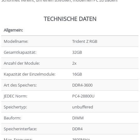
TECHNISCHE DATEN
Allgemein:
Modellname:
Trident Z RGB
Gesamtkapazität:
32GB
Anzahl der Module:
2x
Kapazität der Einzelmodule:
16GB
Art des Speichers:
DDR4-3600
JEDEC Norm:
PC4-28800U
Speichertyp:
unbuffered
Bauform:
DIMM
Speicherinterface:
DDR4
Max. Frequenz:
3600MHz