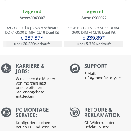
Zurück
N
Lagernd
Lagernd
Artnr: 8943807
Artnr: 8980022
32GB G.Skill RipJaws V schwarz
32GB Patriot Viper Steel DDR4-
DDR4-3600 DIMM CL18 Dual Kit
3600 DIMM CL18 Dual Kit
237,37*
239,89*
€
€
über
20.330
verkauft
über
5.320
verkauft
KARRIERE &
S
UPPORT
JOBS:
E-Mail:
info@mindfactory.de
Wir suchen die Macher
von morgen! Jetzt
unsere offenen
Stellenangebote
entdecken.
PC MONTAGE
RETOURE &
SERVICE:
REKLAMATION
Konfiguriere deinen
Ob Widerruf oder
neuen PC und lasse ihn
Defekt - Nutze