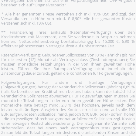
VPE-Angaben beziehen sich auf eine "Verpackungseinheit" OVP-Angaben
beziehen sich auf "Originalverpackt"
* Alle hier genannten Preise verstehen sich inkl. 19% USt und zzgl. der
Versandkosten in Höhe von mind. € 8,90*. Alle hier genannten Kosten
verstehen sich inkl. 19% USt.
** Finanzierung Ihres Einkaufs (Ratenplan-Verfügung) über den
Kreditrahmen mit Mastercard, den Sie wiederholt in Anspruch nehmen
können. Nettodarlehensbetrag bonitätsabhängig bis 15.000 €. 6,90 %
effektiver Jahreszinssatz. Vertragslaufzeit auf unbestimmte Zeit.
Ratenplan-Verfügung: Gebundener Sollzinssatz von [0 %] (jährlich) gilt nur
für die ersten [12] Monate ab Vertragsschluss (Zinsbindungsdauer); Sie
müssen monatliche Teilzahlungen in der von Ihnen gewählten Höhe
leisten. Führen Sie Ihre Ratenplan-Verfügung nicht innerhalb der
Zinsbindungsdauer zurück, gelten die Konditionen für Folgeverfügungen.
Folgeverfügungen: Für andere und künftige Verfügungen
(Folgeverfügungen) beträgt der veränderliche Sollzinssatz (jährlich) 6,69 %
(falls Sie bereits einen Kreditrahmen bei uns haben, kann der tatsächliche
veränderliche Sollzinssatz abweichen). Für Folgeverfügungen müssen Sie
monatliche Teilzahlungen in der von Ihnen gewählten Höhe leisten. Die
monatliche Rate beträgt mind. 2,8 % des höchsten, jeweils nach dem
letzten vollständigen Ausgleich des Kontos erreichten und auf volle 100
EUR aufgerundeten Sollsaldos, mind. jedoch 9,10 EUR, oder - sofern höher
- die im jeweiligen Abrechnungsmonat anfallenden Sollzinsen zzgl. Kosten
einer etwaigen Restschuldversicherung. Die letztgenannte Variante soll
sicherstellen, dass bei einem nach Vertragsschluss stark gestiegenen
Zinsumfeld die Teilzahlungen mindestens die anfallenden Zinsen und die