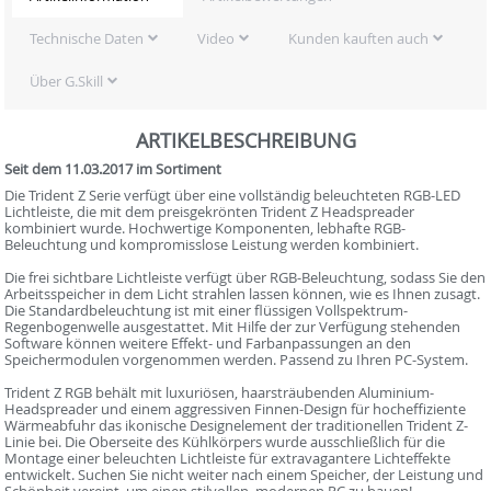
Technische Daten
Video
Kunden kauften auch
Über G.Skill
ARTIKELBESCHREIBUNG
Seit dem 11.03.2017 im Sortiment
Die Trident Z Serie verfügt über eine vollständig beleuchteten RGB-LED
Lichtleiste, die mit dem preisgekrönten Trident Z Headspreader
kombiniert wurde. Hochwertige Komponenten, lebhafte RGB-
Beleuchtung und kompromisslose Leistung werden kombiniert.
Die frei sichtbare Lichtleiste verfügt über RGB-Beleuchtung, sodass Sie den
Arbeitsspeicher in dem Licht strahlen lassen können, wie es Ihnen zusagt.
Die Standardbeleuchtung ist mit einer flüssigen Vollspektrum-
Regenbogenwelle ausgestattet. Mit Hilfe der zur Verfügung stehenden
Software können weitere Effekt- und Farbanpassungen an den
Speichermodulen vorgenommen werden. Passend zu Ihren PC-System.
Trident Z RGB behält mit luxuriösen, haarsträubenden Aluminium-
Headspreader und einem aggressiven Finnen-Design für hocheffiziente
Wärmeabfuhr das ikonische Designelement der traditionellen Trident Z-
Linie bei. Die Oberseite des Kühlkörpers wurde ausschließlich für die
Montage einer beleuchten Lichtleiste für extravagantere Lichteffekte
entwickelt. Suchen Sie nicht weiter nach einem Speicher, der Leistung und
Schönheit vereint, um einen stilvollen, modernen PC zu bauen!