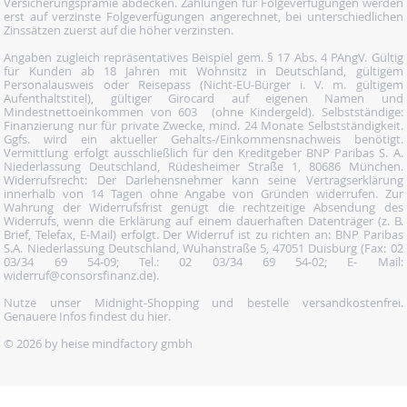
Versicherungsprämie abdecken. Zahlungen für Folgeverfügungen werden
erst auf verzinste Folgeverfügungen angerechnet, bei unterschiedlichen
Zinssätzen zuerst auf die höher verzinsten.
Angaben zugleich repräsentatives Beispiel gem. § 17 Abs. 4 PAngV. Gültig
für Kunden ab 18 Jahren mit Wohnsitz in Deutschland, gültigem
Personalausweis oder Reisepass (Nicht-EU-Bürger i. V. m. gültigem
Aufenthaltstitel), gültiger Girocard auf eigenen Namen und
Mindestnettoeinkommen von 603  (ohne Kindergeld). Selbstständige:
Finanzierung nur für private Zwecke, mind. 24 Monate Selbstständigkeit.
Ggfs. wird ein aktueller Gehalts-/Einkommensnachweis benötigt.
Vermittlung erfolgt ausschließlich für den Kreditgeber BNP Paribas S. A.
Niederlassung Deutschland, Rüdesheimer Straße 1, 80686 München.
Widerrufsrecht: Der Darlehensnehmer kann seine Vertragserklärung
innerhalb von 14 Tagen ohne Angabe von Gründen widerrufen. Zur
Wahrung der Widerrufsfrist genügt die rechtzeitige Absendung des
Widerrufs, wenn die Erklärung auf einem dauerhaften Datenträger (z. B.
Brief, Telefax, E-Mail) erfolgt. Der Widerruf ist zu richten an: BNP Paribas
S.A. Niederlassung Deutschland, Wuhanstraße 5, 47051 Duisburg (Fax: 02
03/34 69 54-09; Tel.: 02 03/34 69 54-02; E- Mail:
widerruf@consorsfinanz.de).
Nutze unser Midnight-Shopping und bestelle versandkostenfrei.
Genauere Infos findest du
hier
.
© 2026 by heise mindfactory gmbh