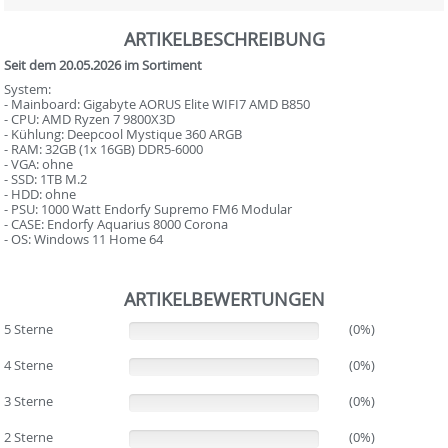
ARTIKELBESCHREIBUNG
Seit dem 20.05.2026 im Sortiment
System:
- Mainboard: Gigabyte AORUS Elite WIFI7 AMD B850
- CPU: AMD Ryzen 7 9800X3D
- Kühlung: Deepcool Mystique 360 ARGB
- RAM: 32GB (1x 16GB) DDR5-6000
- VGA: ohne
- SSD: 1TB M.2
- HDD: ohne
- PSU: 1000 Watt Endorfy Supremo FM6 Modular
- CASE: Endorfy Aquarius 8000 Corona
- OS: Windows 11 Home 64
ARTIKELBEWERTUNGEN
5 Sterne
(0%)
(0%)
4 Sterne
(0%)
(0%)
3 Sterne
(0%)
(0%)
2 Sterne
(0%)
(0%)