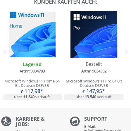
KUNDEN KAUFTEN AUCH:
Zurück
N
Lagernd
Bestellt
Artnr: 9034783
Artnr: 9034392
Microsoft Windows 11 Home 64
Microsoft Windows 11 Pro 64 Bit
Bit Deutsch DSP/SB
Deutsch DSP/SB
117,98*
147,95*
€
€
über
11.540
verkauft
über
13.540
verkauft
KARRIERE &
S
UPPORT
JOBS:
E-Mail:
info@mindfactory.de