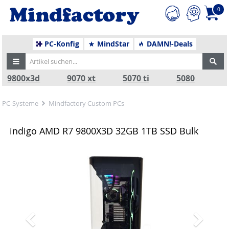
0
PC-Konfig
MindStar
DAMN!-Deals
9800x3d
9070 xt
5070 ti
5080
PC-Systeme
Mindfactory Custom PCs
indigo AMD R7 9800X3D 32GB 1TB SSD Bulk
Zurück
Nä