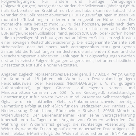
Folgeverfügungen: Für andere und künftige Verfügungen
(Folgeverfügungen) beträgt der veränderliche Sollzinssatz (jährlich) 6,69 %
(falls Sie bereits einen Kreditrahmen bei uns haben, kann der tatsächliche
veränderliche Sollzinssatz abweichen). Für Folgeverfügungen müssen Sie
monatliche Teilzahlungen in der von Ihnen gewählten Höhe leisten. Die
monatliche Rate beträgt mind. 2,8 % des höchsten, jeweils nach dem
letzten vollständigen Ausgleich des Kontos erreichten und auf volle 100
EUR aufgerundeten Sollsaldos, mind. jedoch 9,10 EUR, oder - sofern höher
- die im jeweiligen Abrechnungsmonat anfallenden Sollzinsen zzgl. Kosten
einer etwaigen Restschuldversicherung. Die letztgenannte Variante soll
sicherstellen, dass bei einem nach Vertragsschluss stark gestiegenen
Zinsumfeld die Teilzahlungen mindestens die anfallenden Zinsen und die
Versicherungsprämie abdecken. Zahlungen für Folgeverfügungen werden
erst auf verzinste Folgeverfügungen angerechnet, bei unterschiedlichen
Zinssätzen zuerst auf die höher verzinsten.
Angaben zugleich repräsentatives Beispiel gem. § 17 Abs. 4 PAngV. Gültig
für Kunden ab 18 Jahren mit Wohnsitz in Deutschland, gültigem
Personalausweis oder Reisepass (Nicht-EU-Bürger i. V. m. gültigem
Aufenthaltstitel), gültiger Girocard auf eigenen Namen und
Mindestnettoeinkommen von 603  (ohne Kindergeld). Selbstständige:
Finanzierung nur für private Zwecke, mind. 24 Monate Selbstständigkeit.
Ggfs. wird ein aktueller Gehalts-/Einkommensnachweis benötigt.
Vermittlung erfolgt ausschließlich für den Kreditgeber BNP Paribas S. A.
Niederlassung Deutschland, Rüdesheimer Straße 1, 80686 München.
Widerrufsrecht: Der Darlehensnehmer kann seine Vertragserklärung
innerhalb von 14 Tagen ohne Angabe von Gründen widerrufen. Zur
Wahrung der Widerrufsfrist genügt die rechtzeitige Absendung des
Widerrufs, wenn die Erklärung auf einem dauerhaften Datenträger (z. B.
Brief, Telefax, E-Mail) erfolgt. Der Widerruf ist zu richten an: BNP Paribas