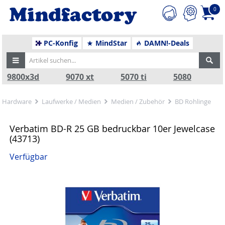
0
PC-Konfig
MindStar
DAMN!-Deals
9800x3d
9070 xt
5070 ti
5080
Hardware
Laufwerke / Medien
Medien / Zubehör
BD Rohlinge
Verbatim BD-R 25 GB bedruckbar 10er Jewelcase
(43713)
Verfügbar
Zurück
Nä