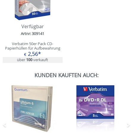
Verfügbar
Artnr: 309141
Verbatim 50er Pack CD-
Papierhüllen für Aufbewahrung
(49992)
2,56*
€
über
100
verkauft
KUNDEN KAUFTEN AUCH:
Zurück
N