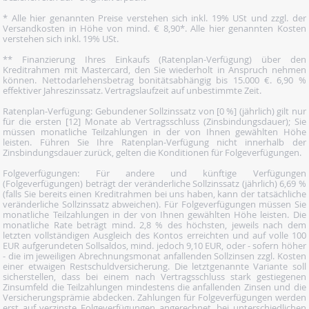
* Alle hier genannten Preise verstehen sich inkl. 19% USt und zzgl. der
Versandkosten in Höhe von mind. € 8,90*. Alle hier genannten Kosten
verstehen sich inkl. 19% USt.
** Finanzierung Ihres Einkaufs (Ratenplan-Verfügung) über den
Kreditrahmen mit Mastercard, den Sie wiederholt in Anspruch nehmen
können. Nettodarlehensbetrag bonitätsabhängig bis 15.000 €. 6,90 %
effektiver Jahreszinssatz. Vertragslaufzeit auf unbestimmte Zeit.
Ratenplan-Verfügung: Gebundener Sollzinssatz von [0 %] (jährlich) gilt nur
für die ersten [12] Monate ab Vertragsschluss (Zinsbindungsdauer); Sie
müssen monatliche Teilzahlungen in der von Ihnen gewählten Höhe
leisten. Führen Sie Ihre Ratenplan-Verfügung nicht innerhalb der
Zinsbindungsdauer zurück, gelten die Konditionen für Folgeverfügungen.
Folgeverfügungen: Für andere und künftige Verfügungen
(Folgeverfügungen) beträgt der veränderliche Sollzinssatz (jährlich) 6,69 %
(falls Sie bereits einen Kreditrahmen bei uns haben, kann der tatsächliche
veränderliche Sollzinssatz abweichen). Für Folgeverfügungen müssen Sie
monatliche Teilzahlungen in der von Ihnen gewählten Höhe leisten. Die
monatliche Rate beträgt mind. 2,8 % des höchsten, jeweils nach dem
letzten vollständigen Ausgleich des Kontos erreichten und auf volle 100
EUR aufgerundeten Sollsaldos, mind. jedoch 9,10 EUR, oder - sofern höher
- die im jeweiligen Abrechnungsmonat anfallenden Sollzinsen zzgl. Kosten
einer etwaigen Restschuldversicherung. Die letztgenannte Variante soll
sicherstellen, dass bei einem nach Vertragsschluss stark gestiegenen
Zinsumfeld die Teilzahlungen mindestens die anfallenden Zinsen und die
Versicherungsprämie abdecken. Zahlungen für Folgeverfügungen werden
erst auf verzinste Folgeverfügungen angerechnet, bei unterschiedlichen