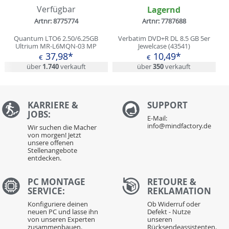
Verfügbar
Lagernd
Artnr: 8775774
Artnr: 7787688
Quantum LTO6 2.50/6.25GB
Verbatim DVD+R DL 8.5 GB 5er
Ultrium MR-L6MQN-03 MP
Jewelcase (43541)
37,98*
10,49*
€
€
über
1.740
verkauft
über
350
verkauft
KARRIERE &
S
UPPORT
JOBS:
E-Mail:
info@mindfactory.de
Wir suchen die Macher
von morgen! Jetzt
unsere offenen
Stellenangebote
entdecken.
PC MONTAGE
RETOURE &
SERVICE:
REKLAMATION
Konfiguriere deinen
Ob Widerruf oder
neuen PC und lasse ihn
Defekt - Nutze
von unseren Experten
unseren
zusammenbauen.
Rücksendeassistenten.