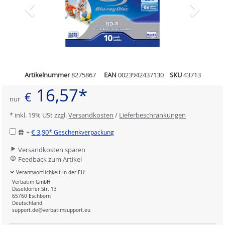
Artikelnummer
8275867
EAN
0023942437130
SKU
43713
16,57*
€
nur
* inkl. 19% USt zzgl.
Versandkosten
/
Lieferbeschränkungen
+
€ 3,90*
Geschenkverpackung
Versandkosten sparen
Feedback zum Artikel
Verantwortlichkeit in der EU:
Verbatim GmbH
Dsseldorfer Str. 13
65760 Eschborn
Deutschland
support.de@verbatimsupport.eu