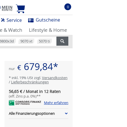
0
Gutscheine
Service
e & Watch
Lifestyle & Home
9800x3d
9070 xt
5070 ti
679,84*
€
nur
* inkl. 19% USt zzgl.
Versandkosten
/
Lieferbeschränkungen
56,65 € / Monat in 12 Raten
(eff. Zins p.a. 0%)**
Mehr erfahren
Alle Finanzierungsoptionen