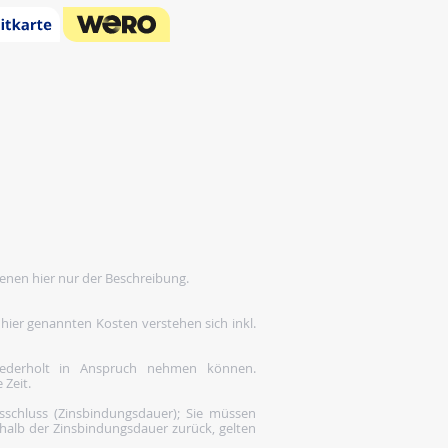
enen hier nur der Beschreibung.
 hier genannten Kosten verstehen sich inkl.
wiederholt in Anspruch nehmen können.
 Zeit.
gsschluss (Zinsbindungsdauer); Sie müssen
rhalb der Zinsbindungsdauer zurück, gelten