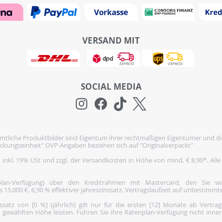
VERSAND MIT
SOCIAL MEDIA
tliche Produktbilder sind Eigentum ihrer rechtmäßigen Eigentümer und di
ckungseinheit" OVP-Angaben beziehen sich auf "Originalverpackt"
h inkl. 19% USt und zzgl. der Versandkosten in Höhe von mind. € 8,90*. Alle
nplan-Verfügung) über den Kreditrahmen mit Mastercard, den Sie 
5.000 €. 6,90 % effektiver Jahreszinssatz. Vertragslaufzeit auf unbestimmte
satz von [0 %] (jährlich) gilt nur für die ersten [12] Monate ab Vertra
 gewählten Höhe leisten. Führen Sie Ihre Ratenplan-Verfügung nicht inne