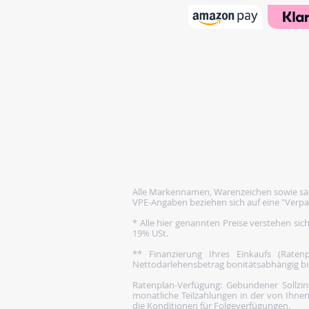
Alle Markennamen, Warenzeichen sowie säm
VPE-Angaben beziehen sich auf eine "Verpa
* Alle hier genannten Preise verstehen sic
19% USt.
** Finanzierung Ihres Einkaufs (Rate
Nettodarlehensbetrag bonitätsabhängig bis 1
Ratenplan-Verfügung: Gebundener Sollzins
monatliche Teilzahlungen in der von Ihnen
die Konditionen für Folgeverfügungen.