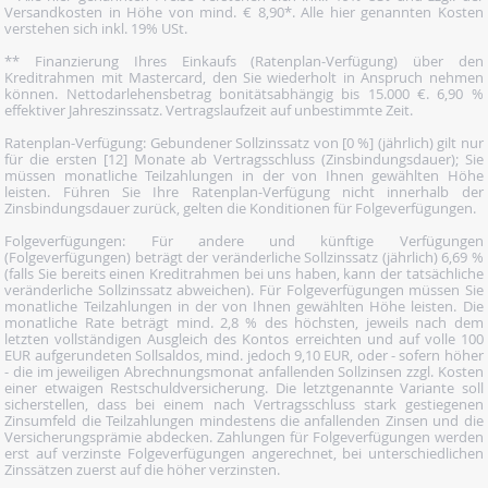
Versandkosten in Höhe von mind. € 8,90*. Alle hier genannten Kosten
verstehen sich inkl. 19% USt.
** Finanzierung Ihres Einkaufs (Ratenplan-Verfügung) über den
Kreditrahmen mit Mastercard, den Sie wiederholt in Anspruch nehmen
können. Nettodarlehensbetrag bonitätsabhängig bis 15.000 €. 6,90 %
effektiver Jahreszinssatz. Vertragslaufzeit auf unbestimmte Zeit.
Ratenplan-Verfügung: Gebundener Sollzinssatz von [0 %] (jährlich) gilt nur
für die ersten [12] Monate ab Vertragsschluss (Zinsbindungsdauer); Sie
müssen monatliche Teilzahlungen in der von Ihnen gewählten Höhe
leisten. Führen Sie Ihre Ratenplan-Verfügung nicht innerhalb der
Zinsbindungsdauer zurück, gelten die Konditionen für Folgeverfügungen.
Folgeverfügungen: Für andere und künftige Verfügungen
(Folgeverfügungen) beträgt der veränderliche Sollzinssatz (jährlich) 6,69 %
(falls Sie bereits einen Kreditrahmen bei uns haben, kann der tatsächliche
veränderliche Sollzinssatz abweichen). Für Folgeverfügungen müssen Sie
monatliche Teilzahlungen in der von Ihnen gewählten Höhe leisten. Die
monatliche Rate beträgt mind. 2,8 % des höchsten, jeweils nach dem
letzten vollständigen Ausgleich des Kontos erreichten und auf volle 100
EUR aufgerundeten Sollsaldos, mind. jedoch 9,10 EUR, oder - sofern höher
- die im jeweiligen Abrechnungsmonat anfallenden Sollzinsen zzgl. Kosten
einer etwaigen Restschuldversicherung. Die letztgenannte Variante soll
sicherstellen, dass bei einem nach Vertragsschluss stark gestiegenen
Zinsumfeld die Teilzahlungen mindestens die anfallenden Zinsen und die
Versicherungsprämie abdecken. Zahlungen für Folgeverfügungen werden
erst auf verzinste Folgeverfügungen angerechnet, bei unterschiedlichen
Zinssätzen zuerst auf die höher verzinsten.