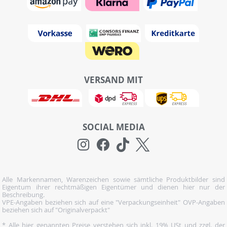
VERSAND MIT
SOCIAL MEDIA
Alle Markennamen, Warenzeichen sowie sämtliche Produktbilder sind
Eigentum ihrer rechtmäßigen Eigentümer und dienen hier nur der
Beschreibung.
VPE-Angaben beziehen sich auf eine "Verpackungseinheit" OVP-Angaben
beziehen sich auf "Originalverpackt"
* Alle hier genannten Preise verstehen sich inkl. 19% USt und zzgl. der