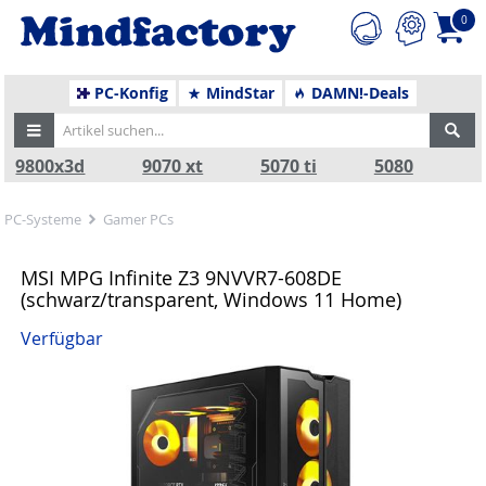
0
PC-Konfig
MindStar
DAMN!-Deals
9800x3d
9070 xt
5070 ti
5080
PC-Systeme
Gamer PCs
MSI MPG Infinite Z3 9NVVR7-608DE
(schwarz/transparent, Windows 11 Home)
Verfügbar
Zurück
Nä