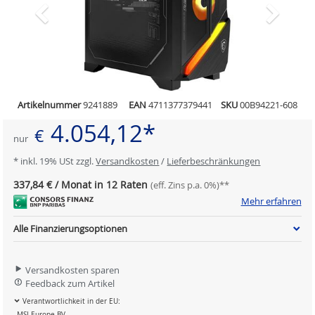
Artikelnummer
9241889
EAN
4711377379441
SKU
00B94221-608
4.054,12*
€
nur
* inkl. 19% USt zzgl.
Versandkosten
/
Lieferbeschränkungen
337,84 € / Monat in 12 Raten
(eff. Zins p.a. 0%)**
Mehr erfahren
Alle Finanzierungsoptionen
Versandkosten sparen
Feedback zum Artikel
Verantwortlichkeit in der EU:
MSI Europe BV.