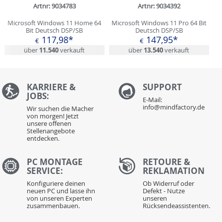
Artnr: 9034783
Artnr: 9034392
Microsoft Windows 11 Home 64
Microsoft Windows 11 Pro 64 Bit
Bit Deutsch DSP/SB
Deutsch DSP/SB
117,98*
147,95*
€
€
über
11.540
verkauft
über
13.540
verkauft
KARRIERE &
S
UPPORT
JOBS:
E-Mail:
info@mindfactory.de
Wir suchen die Macher
von morgen! Jetzt
unsere offenen
Stellenangebote
entdecken.
PC MONTAGE
RETOURE &
SERVICE:
REKLAMATION
Konfiguriere deinen
Ob Widerruf oder
neuen PC und lasse ihn
Defekt - Nutze
von unseren Experten
unseren
zusammenbauen.
Rücksendeassistenten.