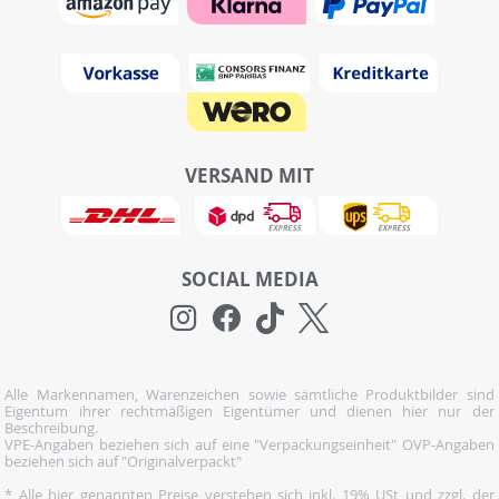
VERSAND MIT
SOCIAL MEDIA
Alle Markennamen, Warenzeichen sowie sämtliche Produktbilder sind
Eigentum ihrer rechtmäßigen Eigentümer und dienen hier nur der
Beschreibung.
VPE-Angaben beziehen sich auf eine "Verpackungseinheit" OVP-Angaben
beziehen sich auf "Originalverpackt"
* Alle hier genannten Preise verstehen sich inkl. 19% USt und zzgl. der