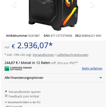
Artikelnummer
9241881
EAN
4711377379458
SKU
00B94221-609
2.936,07*
€
nur
* inkl. 19% USt zzgl.
Versandkosten
/
Lieferbeschränkungen
244,67 € / Monat in 12 Raten
(eff. Zins p.a. 0%)**
Mehr erfahren
Alle Finanzierungsoptionen
Versandkosten sparen
Feedback zum Artikel
Verantwortlichkeit in der EU:
MSI Europe BV.