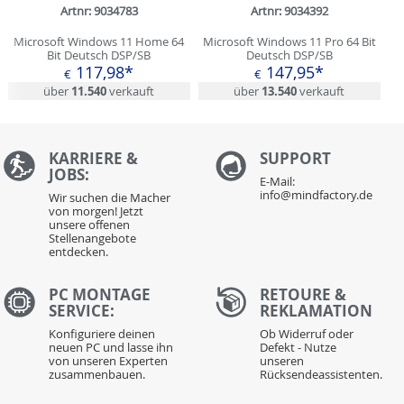
Artnr: 9034783
Artnr: 9034392
Microsoft Windows 11 Home 64
Microsoft Windows 11 Pro 64 Bit
Bit Deutsch DSP/SB
Deutsch DSP/SB
117,98*
147,95*
€
€
über
11.540
verkauft
über
13.540
verkauft
KARRIERE &
S
UPPORT
JOBS:
E-Mail:
info@mindfactory.de
Wir suchen die Macher
von morgen! Jetzt
unsere offenen
Stellenangebote
entdecken.
PC MONTAGE
RETOURE &
SERVICE:
REKLAMATION
Konfiguriere deinen
Ob Widerruf oder
neuen PC und lasse ihn
Defekt - Nutze
von unseren Experten
unseren
zusammenbauen.
Rücksendeassistenten.