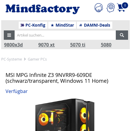
0
PC-Konfig
MindStar
DAMN!-Deals
9800x3d
9070 xt
5070 ti
5080
PC-Systeme
Gamer PCs
MSI MPG Infinite Z3 9NVRR9-609DE
(schwarz/transparent, Windows 11 Home)
Verfügbar
Zurück
Nä