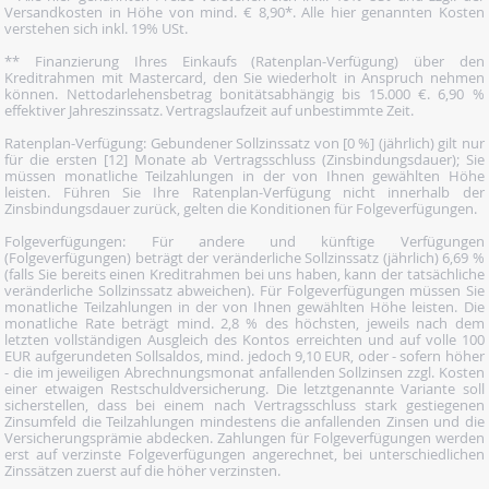
Versandkosten in Höhe von mind. € 8,90*. Alle hier genannten Kosten
verstehen sich inkl. 19% USt.
** Finanzierung Ihres Einkaufs (Ratenplan-Verfügung) über den
Kreditrahmen mit Mastercard, den Sie wiederholt in Anspruch nehmen
können. Nettodarlehensbetrag bonitätsabhängig bis 15.000 €. 6,90 %
effektiver Jahreszinssatz. Vertragslaufzeit auf unbestimmte Zeit.
Ratenplan-Verfügung: Gebundener Sollzinssatz von [0 %] (jährlich) gilt nur
für die ersten [12] Monate ab Vertragsschluss (Zinsbindungsdauer); Sie
müssen monatliche Teilzahlungen in der von Ihnen gewählten Höhe
leisten. Führen Sie Ihre Ratenplan-Verfügung nicht innerhalb der
Zinsbindungsdauer zurück, gelten die Konditionen für Folgeverfügungen.
Folgeverfügungen: Für andere und künftige Verfügungen
(Folgeverfügungen) beträgt der veränderliche Sollzinssatz (jährlich) 6,69 %
(falls Sie bereits einen Kreditrahmen bei uns haben, kann der tatsächliche
veränderliche Sollzinssatz abweichen). Für Folgeverfügungen müssen Sie
monatliche Teilzahlungen in der von Ihnen gewählten Höhe leisten. Die
monatliche Rate beträgt mind. 2,8 % des höchsten, jeweils nach dem
letzten vollständigen Ausgleich des Kontos erreichten und auf volle 100
EUR aufgerundeten Sollsaldos, mind. jedoch 9,10 EUR, oder - sofern höher
- die im jeweiligen Abrechnungsmonat anfallenden Sollzinsen zzgl. Kosten
einer etwaigen Restschuldversicherung. Die letztgenannte Variante soll
sicherstellen, dass bei einem nach Vertragsschluss stark gestiegenen
Zinsumfeld die Teilzahlungen mindestens die anfallenden Zinsen und die
Versicherungsprämie abdecken. Zahlungen für Folgeverfügungen werden
erst auf verzinste Folgeverfügungen angerechnet, bei unterschiedlichen
Zinssätzen zuerst auf die höher verzinsten.