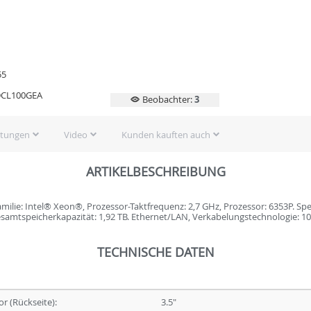
55
DCL100GEA
Beobachter:
3
rtungen
Video
Kunden kauften auch
ARTIKELBESCHREIBUNG
lie: Intel® Xeon®, Prozessor-Taktfrequenz: 2,7 GHz, Prozessor: 6353P. Spei
samtspeicherkapazität: 1,92 TB. Ethernet/LAN, Verkabelungstechnologie: 1
TECHNISCHE DATEN
r (Rückseite):
3.5"