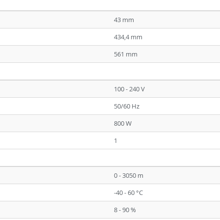
43 mm
434,4 mm
561 mm
100 - 240 V
50/60 Hz
800 W
1
0 - 3050 m
-40 - 60 °C
8 - 90 %