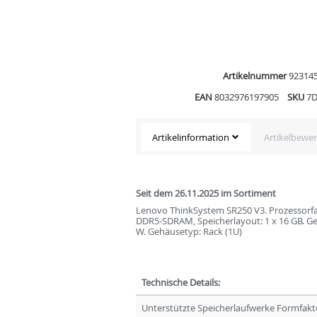
Artikelnummer
92314
EAN
8032976197905
SKU
7
Artikelinformation
Artikelbewe
Seit dem 26.11.2025 im Sortiment
Lenovo ThinkSystem SR250 V3. Prozessorfami
DDR5-SDRAM, Speicherlayout: 1 x 16 GB. Ge
W. Gehäusetyp: Rack (1U)
Technische Details:
Unterstützte Speicherlaufwerke Formfakto