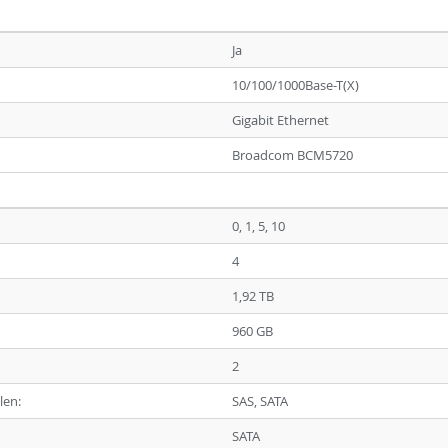
Ja
10/100/1000Base-T(X)
Gigabit Ethernet
Broadcom BCM5720
0, 1, 5, 10
4
1,92 TB
960 GB
2
len:
SAS, SATA
SATA