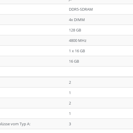
DDR5-SDRAM
4x DIMM
128 GB
4800 MHz
1 x 16 GB
16 GB
2
1
2
1
hlüsse vom Typ A:
3