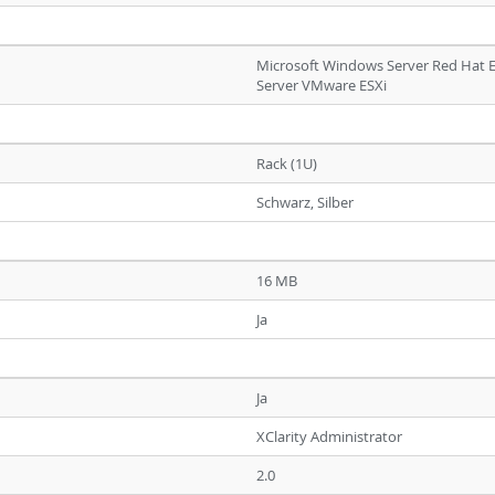
Microsoft Windows Server Red Hat E
Server VMware ESXi
Rack (1U)
Schwarz, Silber
16 MB
Ja
Ja
XClarity Administrator
2.0