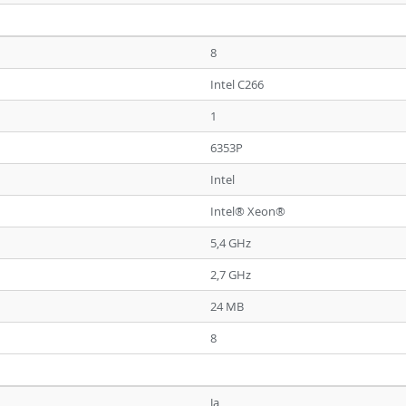
8
Intel C266
1
6353P
Intel
Intel® Xeon®
5,4 GHz
2,7 GHz
24 MB
8
Ja