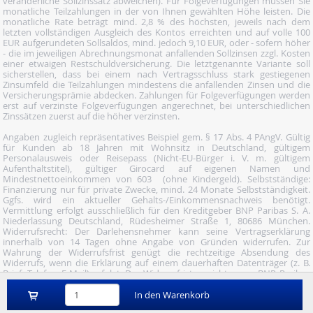
veränderliche Sollzinssatz abweichen). Für Folgeverfügungen müssen Sie
monatliche Teilzahlungen in der von Ihnen gewählten Höhe leisten. Die
monatliche Rate beträgt mind. 2,8 % des höchsten, jeweils nach dem
letzten vollständigen Ausgleich des Kontos erreichten und auf volle 100
EUR aufgerundeten Sollsaldos, mind. jedoch 9,10 EUR, oder - sofern höher
- die im jeweiligen Abrechnungsmonat anfallenden Sollzinsen zzgl. Kosten
einer etwaigen Restschuldversicherung. Die letztgenannte Variante soll
sicherstellen, dass bei einem nach Vertragsschluss stark gestiegenen
Zinsumfeld die Teilzahlungen mindestens die anfallenden Zinsen und die
Versicherungsprämie abdecken. Zahlungen für Folgeverfügungen werden
erst auf verzinste Folgeverfügungen angerechnet, bei unterschiedlichen
Zinssätzen zuerst auf die höher verzinsten.
Angaben zugleich repräsentatives Beispiel gem. § 17 Abs. 4 PAngV. Gültig
für Kunden ab 18 Jahren mit Wohnsitz in Deutschland, gültigem
Personalausweis oder Reisepass (Nicht-EU-Bürger i. V. m. gültigem
Aufenthaltstitel), gültiger Girocard auf eigenen Namen und
Mindestnettoeinkommen von 603  (ohne Kindergeld). Selbstständige:
Finanzierung nur für private Zwecke, mind. 24 Monate Selbstständigkeit.
Ggfs. wird ein aktueller Gehalts-/Einkommensnachweis benötigt.
Vermittlung erfolgt ausschließlich für den Kreditgeber BNP Paribas S. A.
Niederlassung Deutschland, Rüdesheimer Straße 1, 80686 München.
Widerrufsrecht: Der Darlehensnehmer kann seine Vertragserklärung
innerhalb von 14 Tagen ohne Angabe von Gründen widerrufen. Zur
Wahrung der Widerrufsfrist genügt die rechtzeitige Absendung des
Widerrufs, wenn die Erklärung auf einem dauerhaften Datenträger (z. B.
Brief, Telefax, E-Mail) erfolgt. Der Widerruf ist zu richten an: BNP Paribas
S.A. Niederlassung Deutschland, Wuhanstraße 5, 47051 Duisburg (Fax: 02
03/34 69 54-09; Tel.: 02 03/34 69 54-02; E- Mail:
In den Warenkorb
widerruf@consorsfinanz.de).