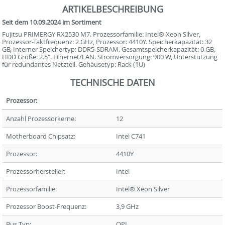
ARTIKELBESCHREIBUNG
Seit dem 10.09.2024 im Sortiment
Fujitsu PRIMERGY RX2530 M7. Prozessorfamilie: Intel® Xeon Silver,
Prozessor-Taktfrequenz: 2 GHz, Prozessor: 4410Y. Speicherkapazität: 32
GB, Interner Speichertyp: DDR5-SDRAM. Gesamtspeicherkapazität: 0 GB,
HDD Größe: 2.5". Ethernet/LAN. Stromversorgung: 900 W, Unterstützung
für redundantes Netzteil. Gehäusetyp: Rack (1U)
TECHNISCHE DATEN
Prozessor:
Anzahl Prozessorkerne:
12
Motherboard Chipsatz:
Intel C741
Prozessor:
4410Y
Prozessorhersteller:
Intel
Prozessorfamilie:
Intel® Xeon Silver
Prozessor Boost-Frequenz:
3,9 GHz
Bus Typ:
OPI