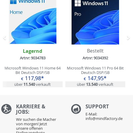
Zurück
N
Lagernd
Bestellt
Artnr: 9034783
Artnr: 9034392
Microsoft Windows 11 Home 64
Microsoft Windows 11 Pro 64 Bit
Bit Deutsch DSP/SB
Deutsch DSP/SB
117,98*
147,95*
€
€
über
11.540
verkauft
über
13.540
verkauft
KARRIERE &
S
UPPORT
JOBS:
E-Mail:
info@mindfactory.de
Wir suchen die Macher
von morgen! Jetzt
unsere offenen
Stellenangebote