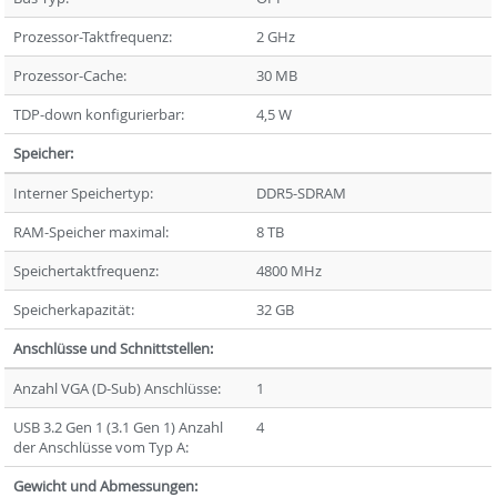
Prozessor-Taktfrequenz:
2 GHz
Prozessor-Cache:
30 MB
TDP-down konfigurierbar:
4,5 W
Speicher:
Interner Speichertyp:
DDR5-SDRAM
RAM-Speicher maximal:
8 TB
Speichertaktfrequenz:
4800 MHz
Speicherkapazität:
32 GB
Anschlüsse und Schnittstellen:
Anzahl VGA (D-Sub) Anschlüsse:
1
USB 3.2 Gen 1 (3.1 Gen 1) Anzahl
4
der Anschlüsse vom Typ A:
Gewicht und Abmessungen: