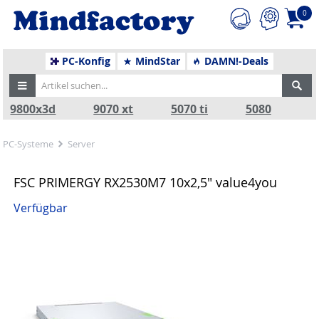
0
PC-Konfig
MindStar
DAMN!-Deals
9800x3d
9070 xt
5070 ti
5080
PC-Systeme
Server
FSC PRIMERGY RX2530M7 10x2,5" value4you
Verfügbar