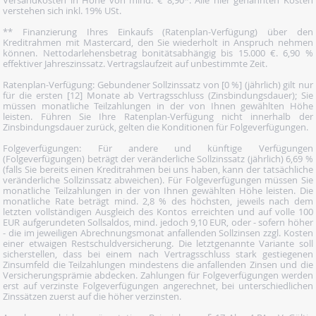
verstehen sich inkl. 19% USt.
** Finanzierung Ihres Einkaufs (Ratenplan-Verfügung) über den
Kreditrahmen mit Mastercard, den Sie wiederholt in Anspruch nehmen
können. Nettodarlehensbetrag bonitätsabhängig bis 15.000 €. 6,90 %
effektiver Jahreszinssatz. Vertragslaufzeit auf unbestimmte Zeit.
Ratenplan-Verfügung: Gebundener Sollzinssatz von [0 %] (jährlich) gilt nur
für die ersten [12] Monate ab Vertragsschluss (Zinsbindungsdauer); Sie
müssen monatliche Teilzahlungen in der von Ihnen gewählten Höhe
leisten. Führen Sie Ihre Ratenplan-Verfügung nicht innerhalb der
Zinsbindungsdauer zurück, gelten die Konditionen für Folgeverfügungen.
Folgeverfügungen: Für andere und künftige Verfügungen
(Folgeverfügungen) beträgt der veränderliche Sollzinssatz (jährlich) 6,69 %
(falls Sie bereits einen Kreditrahmen bei uns haben, kann der tatsächliche
veränderliche Sollzinssatz abweichen). Für Folgeverfügungen müssen Sie
monatliche Teilzahlungen in der von Ihnen gewählten Höhe leisten. Die
monatliche Rate beträgt mind. 2,8 % des höchsten, jeweils nach dem
letzten vollständigen Ausgleich des Kontos erreichten und auf volle 100
EUR aufgerundeten Sollsaldos, mind. jedoch 9,10 EUR, oder - sofern höher
- die im jeweiligen Abrechnungsmonat anfallenden Sollzinsen zzgl. Kosten
einer etwaigen Restschuldversicherung. Die letztgenannte Variante soll
sicherstellen, dass bei einem nach Vertragsschluss stark gestiegenen
Zinsumfeld die Teilzahlungen mindestens die anfallenden Zinsen und die
Versicherungsprämie abdecken. Zahlungen für Folgeverfügungen werden
erst auf verzinste Folgeverfügungen angerechnet, bei unterschiedlichen
Zinssätzen zuerst auf die höher verzinsten.