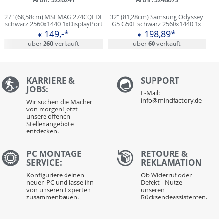
Artnr: 9220241
Artnr: 9248073
27" (68,58cm) MSI MAG 274CQFDE
32" (81,28cm) Samsung Odyssey
schwarz 2560x1440 1xDisplayPort
G5 G50F schwarz 2560x1440 1x
1.4a / 2xHDMI 2.0
DisplayPort 1.2 / 1xHDMI 2.0
149,-*
198,89*
€
€
über
260
verkauft
über
60
verkauft
KARRIERE &
S
UPPORT
JOBS:
E-Mail:
info@mindfactory.de
Wir suchen die Macher
von morgen! Jetzt
unsere offenen
Stellenangebote
entdecken.
PC MONTAGE
RETOURE &
SERVICE:
REKLAMATION
Konfiguriere deinen
Ob Widerruf oder
neuen PC und lasse ihn
Defekt - Nutze
von unseren Experten
unseren
zusammenbauen.
Rücksendeassistenten.