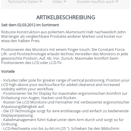
Technische Daten
Video
Kunden kauften auch
ARTIKELBESCHREIBUNG
Seit dem 02.03.2012 im Sortiment
Robuste Konstruktion aus poliertem Aluminium! Hält nachweislich zehn
Mal länger als vergleichbare Produkte anderer Marken und kostet nur
etwa den halben Preis.
Positionieren des Monitors mit einem Finger-touch. Die Constant Force
Lift- und Pivottechnologie erlaubt leichtes Verstellen des Monitors in jede
gewünschte Position. Auf. Ab. Vor. Zurück. Maximaler Komfort beim
Positionieren des LCD oder LCD-TV.
Vorteile
- Includes taller pole for greater range of vertical positioning. Position your
LCD high above your worksurface for added clearance and increased
visibility within your workflow
- Positionieren Sie Ihr Display für maximalen ergonomischen Komfort zur
Entlastung von Augen, Nacken und Rücken.
- Rüsten Sie LCD Monitore und Fernseher mit verbesserter ergonomischer
Anpassungsfähigkeit auf.
- Die CF-Technologie sorgt für eine erstklassige und einfach zu bedienende
Displayanpassung.
- Kabelmanagement führt Kabel unter dem Arm durch und sorgt so für
Ordnung.
- LCD-Reichweite von bis zu 64 cm (25 "). Schieben Sie den Bildschirm