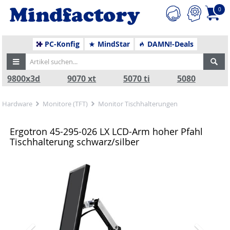
0
PC-Konfig
MindStar
DAMN!-Deals
9800x3d
9070 xt
5070 ti
5080
Hardware
Monitore (TFT)
Monitor Tischhalterungen
Ergotron 45-295-026 LX LCD-Arm hoher Pfahl
Tischhalterung schwarz/silber
Zurück
Nä