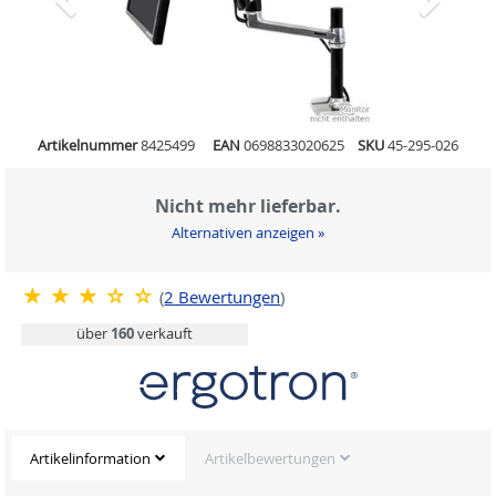
Artikelnummer
8425499
EAN
0698833020625
SKU
45-295-026
Nicht mehr lieferbar.
Alternativen anzeigen »
(
2
Bewertungen
)
über
160
verkauft
Artikelinformation
Artikelbewertungen