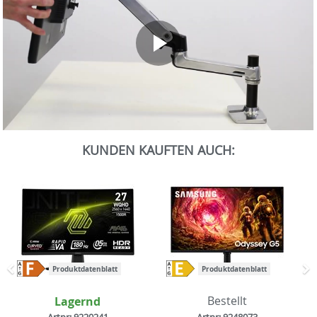
0
Sekunden
KUNDEN KAUFTEN AUCH:
von
0
Sekunden
Produktdatenblatt
Produktdatenblatt
Zurück
N
Lagernd
Bestellt