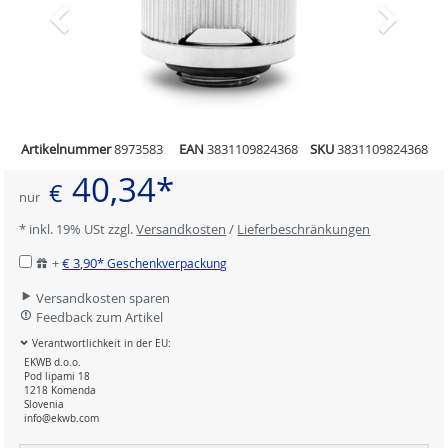
Artikelnummer
8973583
EAN
3831109824368
SKU
3831109824368
40,34*
€
nur
* inkl. 19% USt zzgl.
Versandkosten
/
Lieferbeschränkungen
+
€ 3,90*
Geschenkverpackung
Versandkosten sparen
Feedback zum Artikel
Verantwortlichkeit in der EU:
EKWB d.o.o.
Pod lipami 18
1218 Komenda
Slovenia
info@ekwb.com