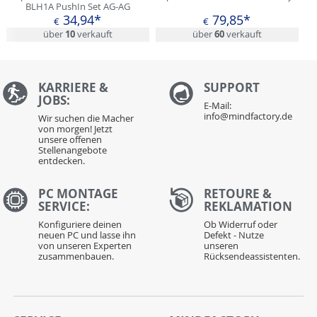
BLH1A PushIn Set AG-AG
34,94*
79,85*
€
€
über
10
verkauft
über
60
verkauft
KARRIERE &
S
UPPORT
JOBS:
E-Mail:
info@mindfactory.de
Wir suchen die Macher
von morgen! Jetzt
unsere offenen
Stellenangebote
entdecken.
PC MONTAGE
RETOURE &
SERVICE:
REKLAMATION
Konfiguriere deinen
Ob Widerruf oder
neuen PC und lasse ihn
Defekt - Nutze
von unseren Experten
unseren
zusammenbauen.
Rücksendeassistenten.