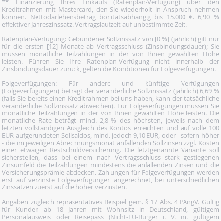
** Finanzierung Ihres Einkaufs (Ratenplan-Verfügung) über den
Kreditrahmen mit Mastercard, den Sie wiederholt in Anspruch nehmen
können. Nettodarlehensbetrag bonitätsabhängig bis 15.000 €. 6,90 %
effektiver Jahreszinssatz. Vertragslaufzeit auf unbestimmte Zeit.
Ratenplan-Verfügung: Gebundener Sollzinssatz von [0 %] (jährlich) gilt nur
für die ersten [12] Monate ab Vertragsschluss (Zinsbindungsdauer); Sie
müssen monatliche Teilzahlungen in der von Ihnen gewählten Höhe
leisten. Führen Sie Ihre Ratenplan-Verfügung nicht innerhalb der
Zinsbindungsdauer zurück, gelten die Konditionen für Folgeverfügungen.
Folgeverfügungen: Für andere und künftige Verfügungen
(Folgeverfügungen) beträgt der veränderliche Sollzinssatz (jährlich) 6,69 %
(falls Sie bereits einen Kreditrahmen bei uns haben, kann der tatsächliche
veränderliche Sollzinssatz abweichen). Für Folgeverfügungen müssen Sie
monatliche Teilzahlungen in der von Ihnen gewählten Höhe leisten. Die
monatliche Rate beträgt mind. 2,8 % des höchsten, jeweils nach dem
letzten vollständigen Ausgleich des Kontos erreichten und auf volle 100
EUR aufgerundeten Sollsaldos, mind. jedoch 9,10 EUR, oder - sofern höher
- die im jeweiligen Abrechnungsmonat anfallenden Sollzinsen zzgl. Kosten
einer etwaigen Restschuldversicherung. Die letztgenannte Variante soll
sicherstellen, dass bei einem nach Vertragsschluss stark gestiegenen
Zinsumfeld die Teilzahlungen mindestens die anfallenden Zinsen und die
Versicherungsprämie abdecken. Zahlungen für Folgeverfügungen werden
erst auf verzinste Folgeverfügungen angerechnet, bei unterschiedlichen
Zinssätzen zuerst auf die höher verzinsten.
Angaben zugleich repräsentatives Beispiel gem. § 17 Abs. 4 PAngV. Gültig
für Kunden ab 18 Jahren mit Wohnsitz in Deutschland, gültigem
Personalausweis oder Reisepass (Nicht-EU-Bürger i. V. m. gültigem