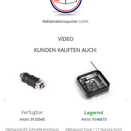
Reklamationsquote:
0,00%
VIDEO
KUNDEN KAUFTEN AUCH:
Zurück
N
Verfügbar
Lagernd
Artnr: 9133545
Artnr: 9146673
Alphacool ES Schnellverschluss
Alphacool Core 1 LT Aurora Acryl