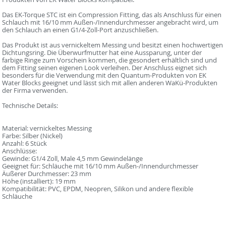
Das EK-Torque STC ist ein Compression Fitting, das als Anschluss für einen
Schlauch mit 16/10 mm Außen-/Innendurchmesser angebracht wird, um
den Schlauch an einen G1/4-Zoll-Port anzuschließen.
Das Produkt ist aus vernickeltem Messing und besitzt einen hochwertigen
Dichtungsring. Die Überwurfmutter hat eine Aussparung, unter der
farbige Ringe zum Vorschein kommen, die gesondert erhältlich sind und
dem Fitting seinen eigenen Look verleihen. Der Anschluss eignet sich
besonders für die Verwendung mit den Quantum-Produkten von EK
Water Blocks geeignet und lässt sich mit allen anderen WaKü-Produkten
der Firma verwenden.
Technische Details:
Material: vernickeltes Messing
Farbe: Silber (Nickel)
Anzahl: 6 Stück
Anschlüsse:
Gewinde: G1/4 Zoll, Male 4,5 mm Gewindelänge
Geeignet für: Schläuche mit 16/10 mm Außen-/Innendurchmesser
Äußerer Durchmesser: 23 mm
Höhe (installiert): 19 mm
Kompatibilität: PVC, EPDM, Neopren, Silikon und andere flexible
Schläuche