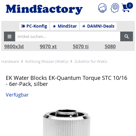
0
PC-Konfig
MindStar
DAMN!-Deals
9800x3d
9070 xt
5070 ti
5080
Hardware
Kühlung Wasser (WaKü)
Zubehör für WaKü
EK Water Blocks EK-Quantum Torque STC 10/16
- 6er-Pack, silber
Verfügbar
Zurück
Nä