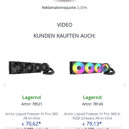
Reklamationsquote:
0,00%
VIDEO
KUNDEN KAUFTEN AUCH:
Zurück
N
Lagernd
Lagernd
Artnr: 78521
Artnr: 78143
Arctic Liquid Freezer III Pro 360
Arctic Liquid Freezer III Pro 360 A-
All-in-One
RGB schwarz All-in-One
70,62*
79,13*
€
€