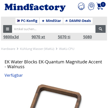
0
PC-Konfig
MindStar
DAMN!-Deals
9800x3d
9070 xt
5070 ti
5080
Hardware
Kühlung Wasser (WaKü)
WaKü CPU
EK Water Blocks EK-Quantum Magnitude Accent
- Walnuss
Verfügbar
Zurück
Nä