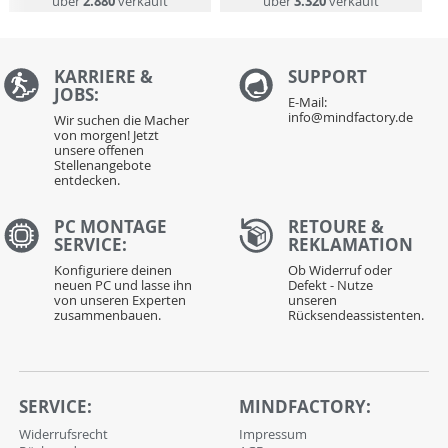
über
2.880
verkauft
über
3.320
verkauft
KARRIERE &
S
UPPORT
JOBS:
E-Mail:
info@mindfactory.de
Wir suchen die Macher
von morgen! Jetzt
unsere offenen
Stellenangebote
entdecken.
PC MONTAGE
RETOURE &
SERVICE:
REKLAMATION
Konfiguriere deinen
Ob Widerruf oder
neuen PC und lasse ihn
Defekt - Nutze
von unseren Experten
unseren
zusammenbauen.
Rücksendeassistenten.
SERVICE:
MINDFACTORY:
Widerrufsrecht
Impressum