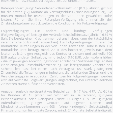
effektiver Jahreszinssatz. Vertragslaufzeit auf unbestimmte Zeit.
Ratenplan-Verfügung: Gebundener Sollzinssatz von [0 %] (jährlich) gilt nur
für die ersten [12] Monate ab Vertragsschluss (Zinsbindungsdauer); Sie
müssen monatliche Teilzahlungen in der von Ihnen gewählten Höhe
leisten. Führen Sie Ihre Ratenplan-Verfügung nicht innerhalb der
Zinsbindungsdauer zurück, gelten die Konditionen für Folgeverfügungen.
Folgeverfügungen: Für andere und künftige Verfügungen
(Folgeverfügungen) beträgt der veränderliche Sollzinssatz (jährlich) 6,69 %
(falls Sie bereits einen Kreditrahmen bei uns haben, kann der tatsächliche
veränderliche Sollzinssatz abweichen). Für Folgeverfügungen müssen Sie
monatliche Teilzahlungen in der von Ihnen gewählten Höhe leisten. Die
monatliche Rate beträgt mind. 2,8 % des höchsten, jeweils nach dem
letzten vollständigen Ausgleich des Kontos erreichten und auf volle 100
EUR aufgerundeten Sollsaldos, mind. jedoch 9,10 EUR, oder - sofern höher
- die im jeweiligen Abrechnungsmonat anfallenden Sollzinsen zzgl. Kosten
einer etwaigen Restschuldversicherung. Die letztgenannte Variante soll
sicherstellen, dass bei einem nach Vertragsschluss stark gestiegenen
Zinsumfeld die Teilzahlungen mindestens die anfallenden Zinsen und die
Versicherungsprämie abdecken. Zahlungen für Folgeverfügungen werden
erst auf verzinste Folgeverfügungen angerechnet, bei unterschiedlichen
Zinssätzen zuerst auf die höher verzinsten.
Angaben zugleich repräsentatives Beispiel gem. § 17 Abs. 4 PAngV. Gültig
für Kunden ab 18 Jahren mit Wohnsitz in Deutschland, gültigem
Personalausweis oder Reisepass (Nicht-EU-Bürger i. V. m. gültigem
Aufenthaltstitel), gültiger Girocard auf eigenen Namen und
Mindestnettoeinkommen von 603  (ohne Kindergeld). Selbstständige:
Finanzierung nur für private Zwecke, mind. 24 Monate Selbstständigkeit.