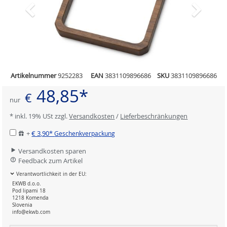
Artikelnummer
9252283
EAN
3831109896686
SKU
3831109896686
48,85*
€
nur
* inkl. 19% USt zzgl.
Versandkosten
/
Lieferbeschränkungen
+
€ 3,90*
Geschenkverpackung
Versandkosten sparen
Feedback zum Artikel
Verantwortlichkeit in der EU:
EKWB d.o.o.
Pod lipami 18
1218 Komenda
Slovenia
info@ekwb.com