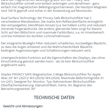
Blickschutzfilter schnell und einfach anbringen und abnehmen - ganz
einfach mit magnetischen Befestigungsscharnieren. Die Neodym-Magnete
sind 100 % geprüft und sicher in der Anwendung auf Monitoren.
Dual Surface Technology: der Privacy Safe Blickschutzfilter hat 2
verschiedene Wendeseiten. Die matte Anti-Reflex­überfläche ermöglicht
den entspiegelten, blendfreien Einsatz (v.a. bei hellem Licht) und reduziert
störende Fingerabdrücke. Die andere, glänzende Seite sorgt für klarere
Sicht auf den Bildschirm und maximale Farbbrillanz, v.a. im Innenbereich
und bei mittleren bis dunklen Lichtverhältnissen.
Der integrierte Bluelight-Filter reduziert schädliches, kurzwelliges Blaulicht,
so dass die Augen entlastet und die Wahrscheinlich­keit Blaulicht-
bedingter Augenreizungen und Schlafstörungen reduziert wird.
Uneingeschränkte Funktion auf die Eigenschaften des Displays, das ohne
Einschränkung genutzt werden kann - als ob kein Blickschutzfilter
angebracht wäre.
Displex PRIVACY SAFE Magnetischer 2-Wege Blickschutzfilter für Apple
iMac 24" M1 (2021)/ M3 (2023)/ M4 (2024). Maximale Bildschirmgröße: 61
cm (24"), Geeignet für: Monitor, Typ: Rahmenloser Blickschutzfilter.
Oberflächenlackierung: Glänzend/Matt, Härte: 3H, Begrenzt den
Betrachtungswinkel: 30°
TECHNISCHE DATEN
Gewicht und Abmessungen: