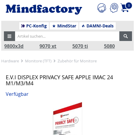
0
PC-Konfig
MindStar
DAMN!-Deals
9800x3d
9070 xt
5070 ti
5080
Hardware
Monitore (TFT)
Zubehör für Monitore
E.V.I DISPLEX PRIVACY SAFE APPLE IMAC 24
M1/M3/M4
Verfügbar
Zurück
Nä