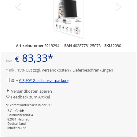
Artikelnummer
9219294
EAN
4028778125073
SKU
2090
83,33*
€
nur
* inkl. 19% USt zzgl.
Versandkosten
/
Lieferbeschränkungen
+
€ 3,90*
Geschenkverpackung
Versandkosten sparen
Feedback zum Artikel
Verantwortlichkeit in der EU:
E.V.I. GmbH
Hainbuchenring 4
82061 Neuried
Deutschland
info@e-v-i.de