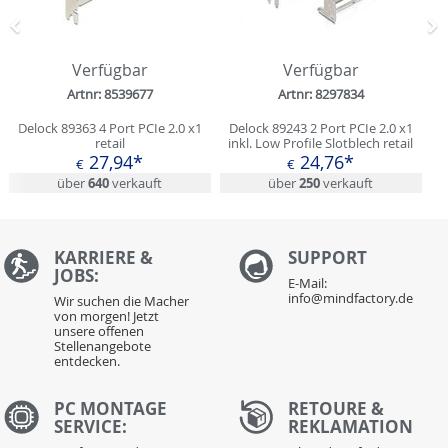
Zurück
N
Verfügbar
Verfügbar
Artnr: 8539677
Artnr: 8297834
Delock 89363 4 Port PCIe 2.0 x1
Delock 89243 2 Port PCIe 2.0 x1
retail
inkl. Low Profile Slotblech retail
27,94*
24,76*
€
€
über
640
verkauft
über
250
verkauft
KARRIERE &
S
UPPORT
JOBS:
E-Mail:
info@mindfactory.de
Wir suchen die Macher
von morgen! Jetzt
unsere offenen
Stellenangebote
entdecken.
PC MONTAGE
RETOURE &
SERVICE:
REKLAMATION