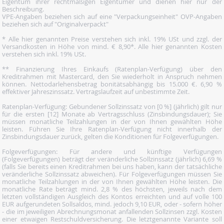
Eigentum ihrer rechtmäßigen Eigentümer und dienen hier nur der
Beschreibung.
VPE-Angaben beziehen sich auf eine "Verpackungseinheit" OVP-Angaben
beziehen sich auf "Originalverpackt"
* Alle hier genannten Preise verstehen sich inkl. 19% USt und zzgl. der
Versandkosten in Höhe von mind. € 8,90*. Alle hier genannten Kosten
verstehen sich inkl. 19% USt.
** Finanzierung Ihres Einkaufs (Ratenplan-Verfügung) über den
Kreditrahmen mit Mastercard, den Sie wiederholt in Anspruch nehmen
können. Nettodarlehensbetrag bonitätsabhängig bis 15.000 €. 6,90 %
effektiver Jahreszinssatz. Vertragslaufzeit auf unbestimmte Zeit.
Ratenplan-Verfügung: Gebundener Sollzinssatz von [0 %] (jährlich) gilt nur
für die ersten [12] Monate ab Vertragsschluss (Zinsbindungsdauer); Sie
müssen monatliche Teilzahlungen in der von Ihnen gewählten Höhe
leisten. Führen Sie Ihre Ratenplan-Verfügung nicht innerhalb der
Zinsbindungsdauer zurück, gelten die Konditionen für Folgeverfügungen.
Folgeverfügungen: Für andere und künftige Verfügungen
(Folgeverfügungen) beträgt der veränderliche Sollzinssatz (jährlich) 6,69 %
(falls Sie bereits einen Kreditrahmen bei uns haben, kann der tatsächliche
veränderliche Sollzinssatz abweichen). Für Folgeverfügungen müssen Sie
monatliche Teilzahlungen in der von Ihnen gewählten Höhe leisten. Die
monatliche Rate beträgt mind. 2,8 % des höchsten, jeweils nach dem
letzten vollständigen Ausgleich des Kontos erreichten und auf volle 100
EUR aufgerundeten Sollsaldos, mind. jedoch 9,10 EUR, oder - sofern höher
- die im jeweiligen Abrechnungsmonat anfallenden Sollzinsen zzgl. Kosten
einer etwaigen Restschuldversicherung. Die letztgenannte Variante soll