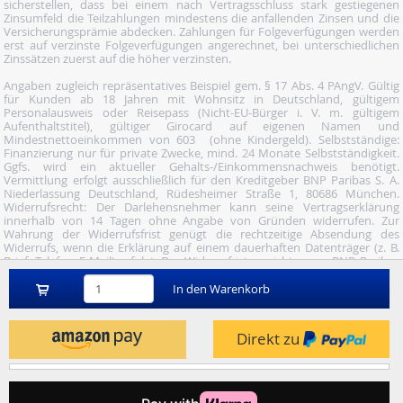
sicherstellen, dass bei einem nach Vertragsschluss stark gestiegenen
Zinsumfeld die Teilzahlungen mindestens die anfallenden Zinsen und die
Versicherungsprämie abdecken. Zahlungen für Folgeverfügungen werden
erst auf verzinste Folgeverfügungen angerechnet, bei unterschiedlichen
Zinssätzen zuerst auf die höher verzinsten.
Angaben zugleich repräsentatives Beispiel gem. § 17 Abs. 4 PAngV. Gültig
für Kunden ab 18 Jahren mit Wohnsitz in Deutschland, gültigem
Personalausweis oder Reisepass (Nicht-EU-Bürger i. V. m. gültigem
Aufenthaltstitel), gültiger Girocard auf eigenen Namen und
Mindestnettoeinkommen von 603  (ohne Kindergeld). Selbstständige:
Finanzierung nur für private Zwecke, mind. 24 Monate Selbstständigkeit.
Ggfs. wird ein aktueller Gehalts-/Einkommensnachweis benötigt.
Vermittlung erfolgt ausschließlich für den Kreditgeber BNP Paribas S. A.
Niederlassung Deutschland, Rüdesheimer Straße 1, 80686 München.
Widerrufsrecht: Der Darlehensnehmer kann seine Vertragserklärung
innerhalb von 14 Tagen ohne Angabe von Gründen widerrufen. Zur
Wahrung der Widerrufsfrist genügt die rechtzeitige Absendung des
Widerrufs, wenn die Erklärung auf einem dauerhaften Datenträger (z. B.
Brief, Telefax, E-Mail) erfolgt. Der Widerruf ist zu richten an: BNP Paribas
S.A. Niederlassung Deutschland, Wuhanstraße 5, 47051 Duisburg (Fax: 02
03/34 69 54-09; Tel.: 02 03/34 69 54-02; E- Mail:
In den Warenkorb
widerruf@consorsfinanz.de).
Nutze unser Midnight-Shopping und bestelle versandkostenfrei.
Direkt zu
Genauere Infos findest du
hier
.
© 2026 by heise mindfactory gmbh