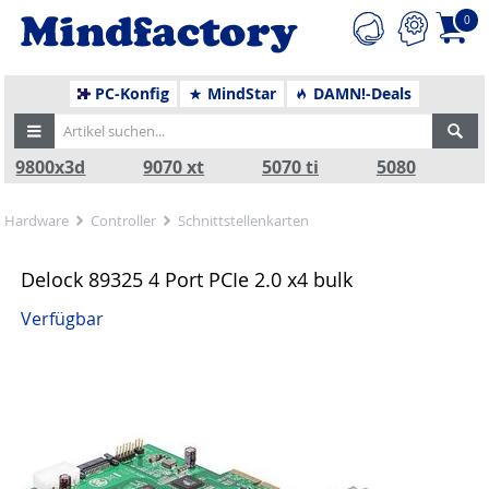
0
PC-Konfig
MindStar
DAMN!-Deals
9800x3d
9070 xt
5070 ti
5080
Hardware
Controller
Schnittstellenkarten
Delock 89325 4 Port PCIe 2.0 x4 bulk
Verfügbar