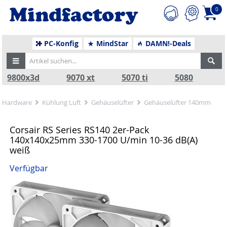
0
PC-Konfig
MindStar
DAMN!-Deals
9800x3d
9070 xt
5070 ti
5080
Hardware
Kühlung Luft
Gehäuselüfter
Gehäuselüfter 140mm
Corsair RS Series RS140 2er-Pack
140x140x25mm 330-1700 U/min 10-36 dB(A)
weiß
Verfügbar