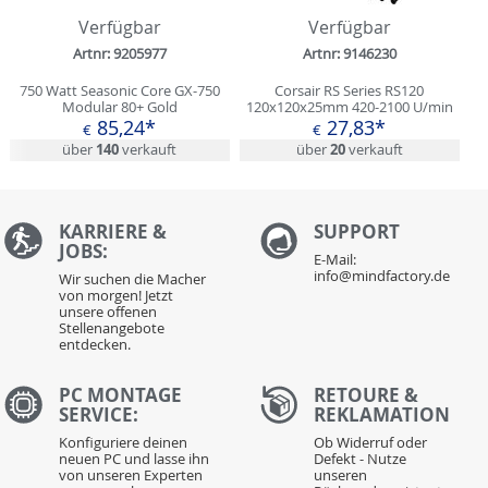
Verfügbar
Verfügbar
Artnr: 9205977
Artnr: 9146230
750 Watt Seasonic Core GX-750
Corsair RS Series RS120
Modular 80+ Gold
120x120x25mm 420-2100 U/min
10-36 dB(A) weiß
85,24*
27,83*
€
€
über
140
verkauft
über
20
verkauft
KARRIERE &
S
UPPORT
JOBS:
E-Mail:
info@mindfactory.de
Wir suchen die Macher
von morgen! Jetzt
unsere offenen
Stellenangebote
entdecken.
PC MONTAGE
RETOURE &
SERVICE:
REKLAMATION
Konfiguriere deinen
Ob Widerruf oder
neuen PC und lasse ihn
Defekt - Nutze
von unseren Experten
unseren