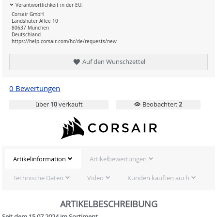
Verantwortlichkeit in der EU:
Corsair GmbH
Landshuter Allee 10
80637 München
Deutschland
https://help.corsair.com/hc/de/requests/new
Auf den Wunschzettel
0 Bewertungen
über
10
verkauft
Beobachter:
2
Artikelinformation
Artikelbewertungen
Technische Daten
Video
Kunden kauften auch
ARTIKELBESCHREIBUNG
Seit dem 15.07.2024 im Sortiment