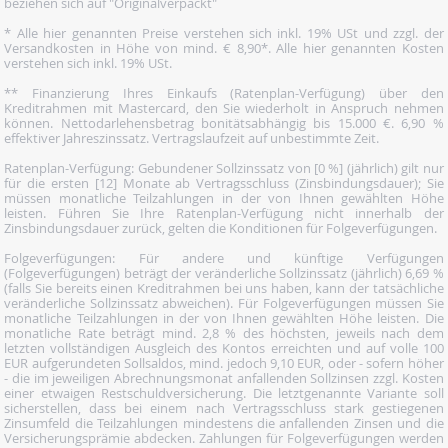
beziehen sich auf "Originalverpackt"
* Alle hier genannten Preise verstehen sich inkl. 19% USt und zzgl. der
Versandkosten in Höhe von mind. € 8,90*. Alle hier genannten Kosten
verstehen sich inkl. 19% USt.
** Finanzierung Ihres Einkaufs (Ratenplan-Verfügung) über den
Kreditrahmen mit Mastercard, den Sie wiederholt in Anspruch nehmen
können. Nettodarlehensbetrag bonitätsabhängig bis 15.000 €. 6,90 %
effektiver Jahreszinssatz. Vertragslaufzeit auf unbestimmte Zeit.
Ratenplan-Verfügung: Gebundener Sollzinssatz von [0 %] (jährlich) gilt nur
für die ersten [12] Monate ab Vertragsschluss (Zinsbindungsdauer); Sie
müssen monatliche Teilzahlungen in der von Ihnen gewählten Höhe
leisten. Führen Sie Ihre Ratenplan-Verfügung nicht innerhalb der
Zinsbindungsdauer zurück, gelten die Konditionen für Folgeverfügungen.
Folgeverfügungen: Für andere und künftige Verfügungen
(Folgeverfügungen) beträgt der veränderliche Sollzinssatz (jährlich) 6,69 %
(falls Sie bereits einen Kreditrahmen bei uns haben, kann der tatsächliche
veränderliche Sollzinssatz abweichen). Für Folgeverfügungen müssen Sie
monatliche Teilzahlungen in der von Ihnen gewählten Höhe leisten. Die
monatliche Rate beträgt mind. 2,8 % des höchsten, jeweils nach dem
letzten vollständigen Ausgleich des Kontos erreichten und auf volle 100
EUR aufgerundeten Sollsaldos, mind. jedoch 9,10 EUR, oder - sofern höher
- die im jeweiligen Abrechnungsmonat anfallenden Sollzinsen zzgl. Kosten
einer etwaigen Restschuldversicherung. Die letztgenannte Variante soll
sicherstellen, dass bei einem nach Vertragsschluss stark gestiegenen
Zinsumfeld die Teilzahlungen mindestens die anfallenden Zinsen und die
Versicherungsprämie abdecken. Zahlungen für Folgeverfügungen werden