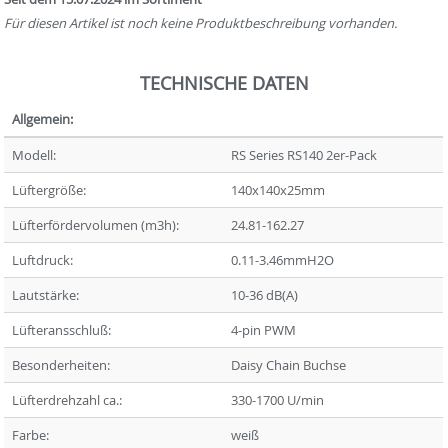
Für diesen Artikel ist noch keine Produktbeschreibung vorhanden.
TECHNISCHE DATEN
Allgemein:
Modell:
RS Series RS140 2er-Pack
Lüftergröße:
140x140x25mm
Lüfterfördervolumen (m3h):
24.81-162.27
Luftdruck:
0.11-3.46mmH2O
Lautstärke:
10-36 dB(A)
Lüfteransschluß:
4-pin PWM
Besonderheiten:
Daisy Chain Buchse
Lüfterdrehzahl ca.:
330-1700 U/min
Farbe:
weiß