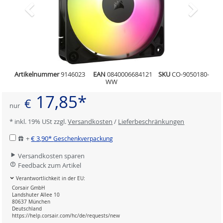
Artikelnummer
9146023
EAN
0840006684121
SKU
CO-9050180-
WW
17,85*
€
nur
* inkl. 19% USt zzgl.
Versandkosten
/
Lieferbeschränkungen
+
€ 3,90*
Geschenkverpackung
Versandkosten sparen
Feedback zum Artikel
Verantwortlichkeit in der EU:
Corsair GmbH
Landshuter Allee 10
80637 München
Deutschland
https://help.corsair.com/hc/de/requests/new