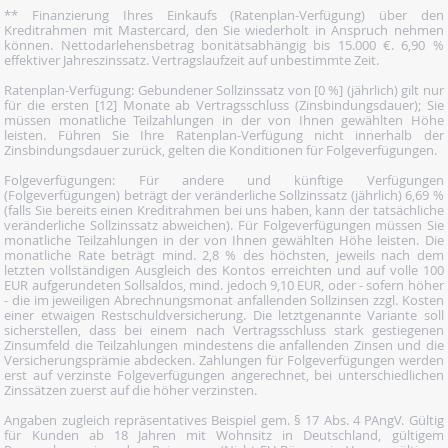
** Finanzierung Ihres Einkaufs (Ratenplan-Verfügung) über den
Kreditrahmen mit Mastercard, den Sie wiederholt in Anspruch nehmen
können. Nettodarlehensbetrag bonitätsabhängig bis 15.000 €. 6,90 %
effektiver Jahreszinssatz. Vertragslaufzeit auf unbestimmte Zeit.
Ratenplan-Verfügung: Gebundener Sollzinssatz von [0 %] (jährlich) gilt nur
für die ersten [12] Monate ab Vertragsschluss (Zinsbindungsdauer); Sie
müssen monatliche Teilzahlungen in der von Ihnen gewählten Höhe
leisten. Führen Sie Ihre Ratenplan-Verfügung nicht innerhalb der
Zinsbindungsdauer zurück, gelten die Konditionen für Folgeverfügungen.
Folgeverfügungen: Für andere und künftige Verfügungen
(Folgeverfügungen) beträgt der veränderliche Sollzinssatz (jährlich) 6,69 %
(falls Sie bereits einen Kreditrahmen bei uns haben, kann der tatsächliche
veränderliche Sollzinssatz abweichen). Für Folgeverfügungen müssen Sie
monatliche Teilzahlungen in der von Ihnen gewählten Höhe leisten. Die
monatliche Rate beträgt mind. 2,8 % des höchsten, jeweils nach dem
letzten vollständigen Ausgleich des Kontos erreichten und auf volle 100
EUR aufgerundeten Sollsaldos, mind. jedoch 9,10 EUR, oder - sofern höher
- die im jeweiligen Abrechnungsmonat anfallenden Sollzinsen zzgl. Kosten
einer etwaigen Restschuldversicherung. Die letztgenannte Variante soll
sicherstellen, dass bei einem nach Vertragsschluss stark gestiegenen
Zinsumfeld die Teilzahlungen mindestens die anfallenden Zinsen und die
Versicherungsprämie abdecken. Zahlungen für Folgeverfügungen werden
erst auf verzinste Folgeverfügungen angerechnet, bei unterschiedlichen
Zinssätzen zuerst auf die höher verzinsten.
Angaben zugleich repräsentatives Beispiel gem. § 17 Abs. 4 PAngV. Gültig
für Kunden ab 18 Jahren mit Wohnsitz in Deutschland, gültigem