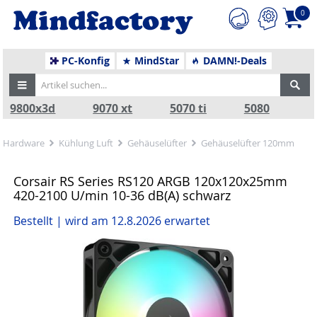
0
PC-Konfig
MindStar
DAMN!-Deals
9800x3d
9070 xt
5070 ti
5080
Hardware
Kühlung Luft
Gehäuselüfter
Gehäuselüfter 120mm
Corsair RS Series RS120 ARGB 120x120x25mm
420-2100 U/min 10-36 dB(A) schwarz
Bestellt | wird am 12.8.2026 erwartet
Zurück
Nä