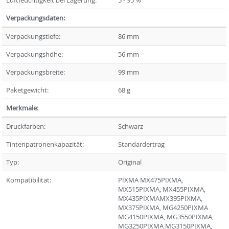
Verpackungsdaten:
Verpackungstiefe:
86 mm
Verpackungshöhe:
56 mm
Verpackungsbreite:
99 mm
Paketgewicht:
68 g
Merkmale:
Druckfarben:
Schwarz
Tintenpatronenkapazität:
Standardertrag
Typ:
Original
Kompatibilität:
PIXMA MX475PIXMA,
MX515PIXMA, MX455PIXMA,
MX435PIXMAMX395PIXMA,
MX375PIXMA, MG4250PIXMA
MG4150PIXMA, MG3550PIXMA,
MG3250PIXMA MG3150PIXMA,