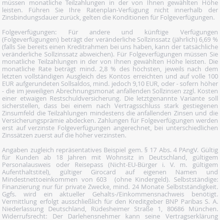
müssen monatliche Teilzahlungen in der von Ihnen gewählten Höhe
leisten. Führen Sie Ihre Ratenplan-Verfügung nicht innerhalb der
Zinsbindungsdauer zurück, gelten die Konditionen für Folgeverfügungen.
Folgeverfügungen: Für andere und künftige Verfügungen
(Folgeverfügungen) beträgt der veränderliche Sollzinssatz (jährlich) 6,69 %
(falls Sie bereits einen Kreditrahmen bei uns haben, kann der tatsächliche
veränderliche Sollzinssatz abweichen). Für Folgeverfügungen müssen Sie
monatliche Teilzahlungen in der von Ihnen gewählten Höhe leisten. Die
monatliche Rate beträgt mind. 2,8 % des höchsten, jeweils nach dem
letzten vollständigen Ausgleich des Kontos erreichten und auf volle 100
EUR aufgerundeten Sollsaldos, mind. jedoch 9,10 EUR, oder - sofern höher
- die im jeweiligen Abrechnungsmonat anfallenden Sollzinsen zzgl. Kosten
einer etwaigen Restschuldversicherung. Die letztgenannte Variante soll
sicherstellen, dass bei einem nach Vertragsschluss stark gestiegenen
Zinsumfeld die Teilzahlungen mindestens die anfallenden Zinsen und die
Versicherungsprämie abdecken. Zahlungen für Folgeverfügungen werden
erst auf verzinste Folgeverfügungen angerechnet, bei unterschiedlichen
Zinssätzen zuerst auf die höher verzinsten.
Angaben zugleich repräsentatives Beispiel gem. § 17 Abs. 4 PAngV. Gültig
für Kunden ab 18 Jahren mit Wohnsitz in Deutschland, gültigem
Personalausweis oder Reisepass (Nicht-EU-Bürger i. V. m. gültigem
Aufenthaltstitel), gültiger Girocard auf eigenen Namen und
Mindestnettoeinkommen von 603  (ohne Kindergeld). Selbstständige:
Finanzierung nur für private Zwecke, mind. 24 Monate Selbstständigkeit.
Ggfs. wird ein aktueller Gehalts-/Einkommensnachweis benötigt.
Vermittlung erfolgt ausschließlich für den Kreditgeber BNP Paribas S. A.
Niederlassung Deutschland, Rüdesheimer Straße 1, 80686 München.
Widerrufsrecht: Der Darlehensnehmer kann seine Vertragserklärung