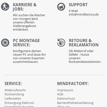
KARRIERE &
S
UPPORT
JOBS:
E-Mail:
info@mindfactory.de
Wir suchen die Macher
von morgen! Jetzt
unsere offenen
Stellenangebote
entdecken.
PC MONTAGE
RETOURE &
SERVICE:
REKLAMATION
Konfiguriere deinen
Ob Widerruf oder
neuen PC und lasse ihn
Defekt - Nutze
von unseren Experten
unseren
zusammenbauen.
Rücksendeassistenten.
SERVICE:
MINDFACTORY:
Widerrufsrecht
Impressum
Rücksendung
AGB
Lieferzeiten
Datenschutz
Entsorgung ElektroG
Barrierefreiheitserklärung
Gewerbliche Kunden
Über uns