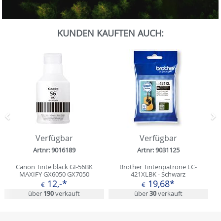
0
Sekunden
KUNDEN KAUFTEN AUCH:
von
0
Sekunden
Zurück
N
Verfügbar
Verfügbar
Artnr: 9016189
Artnr: 9031125
Canon Tinte black GI-56BK
Brother Tintenpatrone LC-
MAXIFY GX6050 GX7050
421XLBK - Schwarz
12,-*
19,68*
€
€
über
190
verkauft
über
30
verkauft