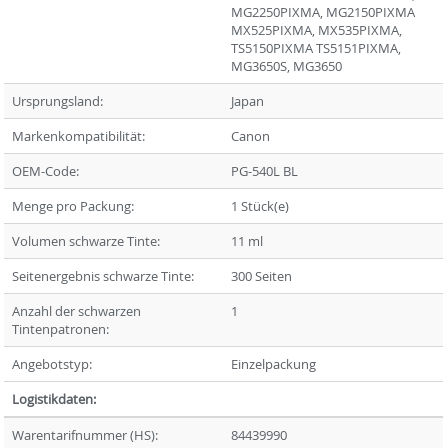
MG2250PIXMA, MG2150PIXMA
MX525PIXMA, MX535PIXMA,
TS5150PIXMA TS5151PIXMA,
MG3650S, MG3650
Ursprungsland:
Japan
Markenkompatibilität:
Canon
OEM-Code:
PG-540L BL
Menge pro Packung:
1 Stück(e)
Volumen schwarze Tinte:
11 ml
Seitenergebnis schwarze Tinte:
300 Seiten
Anzahl der schwarzen
1
Tintenpatronen:
Angebotstyp:
Einzelpackung
Logistikdaten:
Warentarifnummer (HS):
84439990