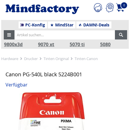
0
PC-Konfig
MindStar
DAMN!-Deals
9800x3d
9070 xt
5070 ti
5080
Hardware
Drucker
Tinten Original
Tinten Canon
Canon PG-540L black 5224B001
Verfügbar