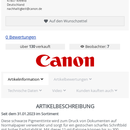
47807 Krefeld
Deutschland
nachhaltigkeit@canon.de
Auf den Wunschzettel
0 Bewertungen
über
130
verkauft
Beobachter:
7
Artikelinformation
Artikelbewertungen
Technische Daten
Video
Kunden kauften auch
ARTIKELBESCHREIBUNG
Seit dem 31.01.2023 im Sortiment
Diese schwarze Pigmenttinte wird zum Druck von Dokumenten auf
Normalpapier verwendet und sorgt für ein gestochen scharfes Schriftbild
mit hoher Farbstabilität. Mit dieser 11-ml-Patrone können bis zu 300