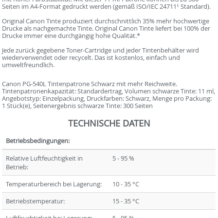
Seiten im A4-Format gedruckt werden (gemäß ISO/IEC 24711¹ Standard).
Original Canon Tinte produziert durchschnittlich 35% mehr hochwertige
Drucke als nachgemachte Tinte. Original Canon Tinte liefert bei 100% der
Drucke immer eine durchgängig hohe Qualität.*
Jede zurück gegebene Toner-Cartridge und jeder Tintenbehälter wird
wiederverwendet oder recycelt. Das ist kostenlos, einfach und
umweltfreundlich.
Canon PG-540L Tintenpatrone Schwarz mit mehr Reichweite.
Tintenpatronenkapazität: Standardertrag, Volumen schwarze Tinte: 11 ml,
Angebotstyp: Einzelpackung, Druckfarben: Schwarz, Menge pro Packung:
1 Stück(e), Seitenergebnis schwarze Tinte: 300 Seiten
TECHNISCHE DATEN
Betriebsbedingungen:
Relative Luftfeuchtigkeit in
5 - 95 %
Betrieb:
Temperaturbereich bei Lagerung:
10 - 35 °C
Betriebstemperatur:
15 - 35 °C
Luftfeuchtigkeit bei Lagerung:
5 - 95 %