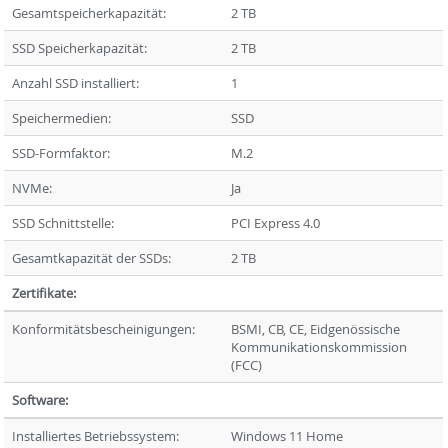
Gesamtspeicherkapazität:
2 TB
SSD Speicherkapazität:
2 TB
Anzahl SSD installiert:
1
Speichermedien:
SSD
SSD-Formfaktor:
M.2
NVMe:
Ja
SSD Schnittstelle:
PCI Express 4.0
Gesamtkapazität der SSDs:
2 TB
Zertifikate:
Konformitätsbescheinigungen:
BSMI, CB, CE, Eidgenössische
Kommunikationskommission
(FCC)
Software:
Installiertes Betriebssystem:
Windows 11 Home