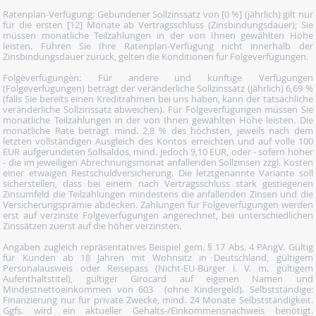
Ratenplan-Verfügung: Gebundener Sollzinssatz von [0 %] (jährlich) gilt nur
für die ersten [12] Monate ab Vertragsschluss (Zinsbindungsdauer); Sie
müssen monatliche Teilzahlungen in der von Ihnen gewählten Höhe
leisten. Führen Sie Ihre Ratenplan-Verfügung nicht innerhalb der
Zinsbindungsdauer zurück, gelten die Konditionen für Folgeverfügungen.
Folgeverfügungen: Für andere und künftige Verfügungen
(Folgeverfügungen) beträgt der veränderliche Sollzinssatz (jährlich) 6,69 %
(falls Sie bereits einen Kreditrahmen bei uns haben, kann der tatsächliche
veränderliche Sollzinssatz abweichen). Für Folgeverfügungen müssen Sie
monatliche Teilzahlungen in der von Ihnen gewählten Höhe leisten. Die
monatliche Rate beträgt mind. 2,8 % des höchsten, jeweils nach dem
letzten vollständigen Ausgleich des Kontos erreichten und auf volle 100
EUR aufgerundeten Sollsaldos, mind. jedoch 9,10 EUR, oder - sofern höher
- die im jeweiligen Abrechnungsmonat anfallenden Sollzinsen zzgl. Kosten
einer etwaigen Restschuldversicherung. Die letztgenannte Variante soll
sicherstellen, dass bei einem nach Vertragsschluss stark gestiegenen
Zinsumfeld die Teilzahlungen mindestens die anfallenden Zinsen und die
Versicherungsprämie abdecken. Zahlungen für Folgeverfügungen werden
erst auf verzinste Folgeverfügungen angerechnet, bei unterschiedlichen
Zinssätzen zuerst auf die höher verzinsten.
Angaben zugleich repräsentatives Beispiel gem. § 17 Abs. 4 PAngV. Gültig
für Kunden ab 18 Jahren mit Wohnsitz in Deutschland, gültigem
Personalausweis oder Reisepass (Nicht-EU-Bürger i. V. m. gültigem
Aufenthaltstitel), gültiger Girocard auf eigenen Namen und
Mindestnettoeinkommen von 603  (ohne Kindergeld). Selbstständige:
Finanzierung nur für private Zwecke, mind. 24 Monate Selbstständigkeit.
Ggfs. wird ein aktueller Gehalts-/Einkommensnachweis benötigt.