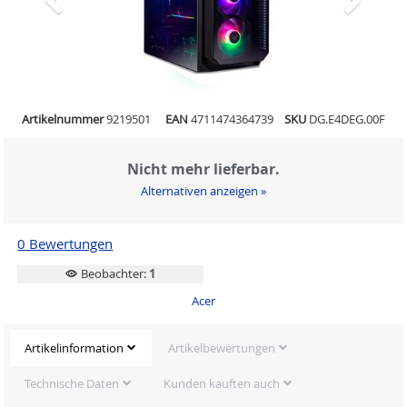
Artikelnummer
9219501
EAN
4711474364739
SKU
DG.E4DEG.00F
Nicht mehr lieferbar.
Alternativen anzeigen »
0 Bewertungen
Beobachter:
1
Acer
Artikelinformation
Artikelbewertungen
Technische Daten
Kunden kauften auch