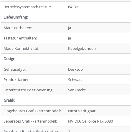
Betriebssystemarchitektur:
64-Bit
Lieferumfang:
Maus enthalten:
Ja
Tastatur enthalten:
Ja
Maus-Konnektivität:
Kabelgebunden
Design:
Gehäusetyp:
Desktop
Produktfarbe:
Schwarz
Unterstützte Positionierung:
Senkrecht
Grafik:
Eingebautes Grafikkartenmodell:
Nicht verfügbar
Separates Grafikkartenmodell:
NVIDIA GeForce RTX 5080
Anzahl dedizierter Grafikkarten:
1