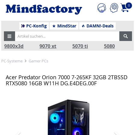
0
PC-Konfig
MindStar
DAMN!-Deals
9800x3d
9070 xt
5070 ti
5080
PC-Systeme
Gamer PCs
Acer Predator Orion 7000 7-265KF 32GB 2TBSSD
RTX5080 16GB W11H DG.E4DEG.00F
Zurück
Nä