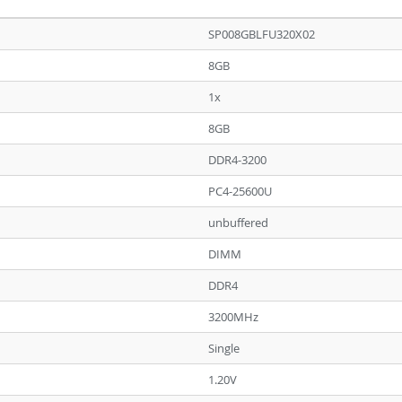
SP008GBLFU320X02
8GB
1x
8GB
DDR4-3200
PC4-25600U
unbuffered
DIMM
DDR4
3200MHz
Single
1.20V