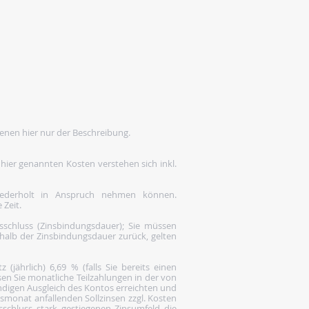
enen hier nur der Beschreibung.
 hier genannten Kosten verstehen sich inkl.
wiederholt in Anspruch nehmen können.
 Zeit.
gsschluss (Zinsbindungsdauer); Sie müssen
rhalb der Zinsbindungsdauer zurück, gelten
(jährlich) 6,69 % (falls Sie bereits einen
en Sie monatliche Teilzahlungen in der von
ändigen Ausgleich des Kontos erreichten und
gsmonat anfallenden Sollzinsen zzgl. Kosten
gsschluss stark gestiegenen Zinsumfeld die