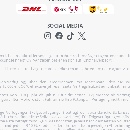
SOCIAL MEDIA
tliche Produktbilder sind Eigentum ihrer rechtmäßigen Eigentümer und di
ckungseinheit" OVP-Angaben beziehen sich auf "Originalverpackt"
h inkl. 19% USt und zzgl. der Versandkosten in Höhe von mind. € 8,90*. Alle
nplan-Verfügung) über den Kreditrahmen mit Mastercard, den Sie 
5.000 €. 6,90 % effektiver Jahreszinssatz. Vertragslaufzeit auf unbestimmte
satz von [0 %] (jährlich) gilt nur für die ersten [12] Monate ab Vertra
 gewählten Höhe leisten. Führen Sie Ihre Ratenplan-Verfügung nicht inne
 Verfügungen (Folgeverfügungen) beträgt der veränderliche Sollzinssatz 
ächliche veränderliche Sollzinssatz abweichen). Für Folgeverfügungen müss
he Rate beträgt mind. 2,8 % des höchsten, jeweils nach dem letzten vollst
, mind. jedoch 9,10 EUR, oder - sofern höher - die im jeweiligen Abrechnun
e letztgenannte Variante soll sicherstellen, dass bei einem nach Vertra