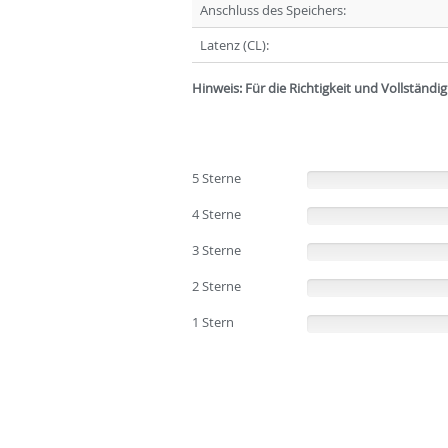
Anschluss des Speichers:
Latenz (CL):
Hinweis: Für die Richtigkeit und Vollständ
5 Sterne
(0%)
4 Sterne
(0%)
3 Sterne
(0%)
2 Sterne
(0%)
1 Stern
(0%)