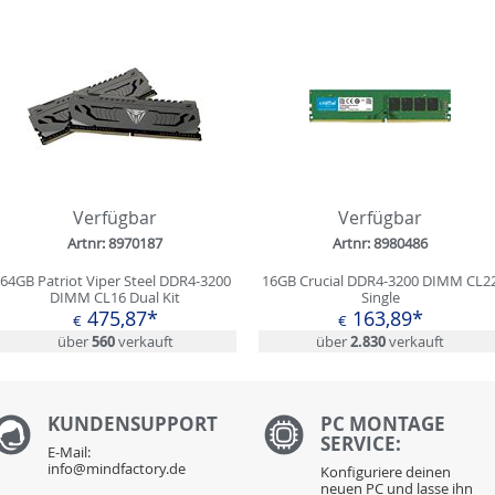
Verfügbar
Verfügbar
Artnr: 8970187
Artnr: 8980486
64GB Patriot Viper Steel DDR4-3200
16GB Crucial DDR4-3200 DIMM CL2
DIMM CL16 Dual Kit
Single
475,87*
163,89*
€
€
über
560
verkauft
über
2.830
verkauft
KUNDENS
UPPORT
PC MONTAGE
SERVICE:
E-Mail:
info@mindfactory.de
Konfiguriere deinen
neuen PC und lasse ihn