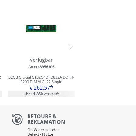
Nächstes
Verfügbar
Artnr: 8956306
2
32GB Crucial CT32G4DFD832A DDR4-
3200 DIMM CL22 Single
262,57*
€
über
1.850
verkauft
RETOURE &
REKLAMATION
Ob Widerruf oder
Defekt - Nutze