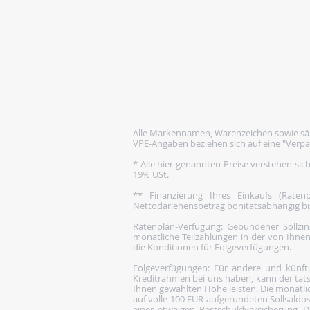
Alle Markennamen, Warenzeichen sowie säm
VPE-Angaben beziehen sich auf eine "Verpa
* Alle hier genannten Preise verstehen sic
19% USt.
** Finanzierung Ihres Einkaufs (Rate
Nettodarlehensbetrag bonitätsabhängig bis 1
Ratenplan-Verfügung: Gebundener Sollzins
monatliche Teilzahlungen in der von Ihnen
die Konditionen für Folgeverfügungen.
Folgeverfügungen: Für andere und künftige
Kreditrahmen bei uns haben, kann der tats
Ihnen gewählten Höhe leisten. Die monatlic
auf volle 100 EUR aufgerundeten Sollsaldos
einer etwaigen Restschuldversicherung. Di