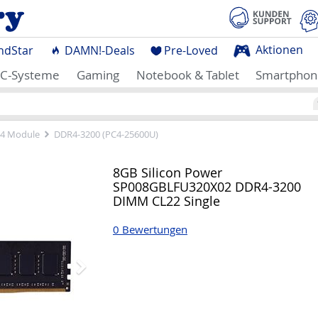
Aktionen
ndStar
DAMN!-Deals
Pre-Loved
C-Systeme
Gaming
Notebook & Tablet
Smartphon
4 Module
DDR4-3200 (PC4-25600U)
Nächstes
8GB Silicon Power
SP008GBLFU320X02 DDR4-3200
DIMM CL22 Single
0 Bewertungen