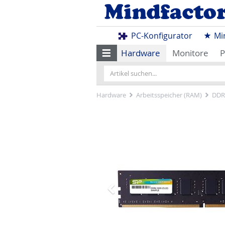
PC-Konfigurator
Mi
Hardware
Monitore
P
Hardware
Arbeitsspeicher (RAM)
DDR
Zurück