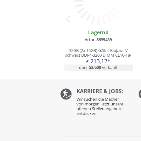
Zurück
Lagernd
Artnr: 8639439
32GB (2x 16GB) G.Skill RipJaws V
schwarz DDR4-3200 DIMM CL16-18-
18-38 Dual Kit
213,12*
€
über
52.600
verkauft
KARRIERE & JOBS:
Wir suchen die Macher
von morgen! Jetzt unsere
offenen Stellenangebote
entdecken.