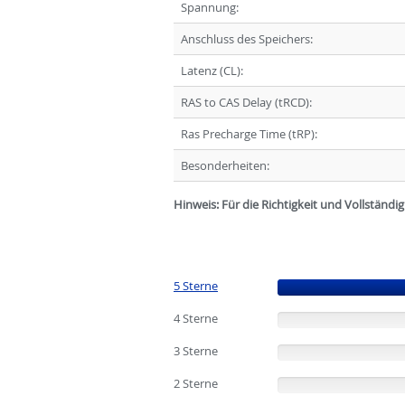
Spannung:
Anschluss des Speichers:
Latenz (CL):
RAS to CAS Delay (tRCD):
Ras Precharge Time (tRP):
Besonderheiten:
Hinweis: Für die Richtigkeit und Vollständ
5 Sterne
(100%)
4 Sterne
(0%)
3 Sterne
(0%)
2 Sterne
(0%)