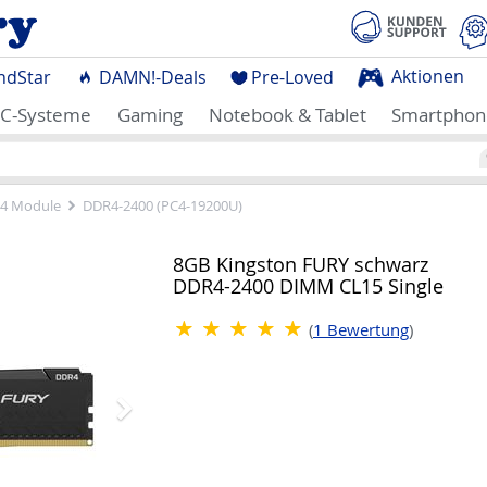
Aktionen
ndStar
DAMN!-Deals
Pre-Loved
C-Systeme
Gaming
Notebook & Tablet
Smartphon
4 Module
DDR4-2400 (PC4-19200U)
Nächstes
8GB Kingston FURY schwarz
DDR4-2400 DIMM CL15 Single
(
1
Bewertung
)