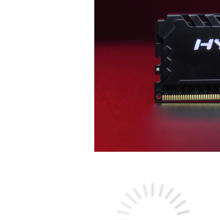
0
Sekunden
von
0
Sekunden
Lautstärke
90%