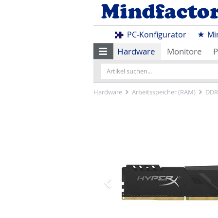
PC-Konfigurator
Mi
Hardware
Monitore
P
Hardware
Arbeitsspeicher (RAM)
DDR
Zurück