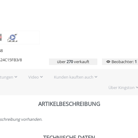
48
24C15FB3/8
über
270
verkauft
Beobachter:
1
rtungen
Video
Kunden kauften auch
Über Kingston
ARTIKELBESCHREIBUNG
beschreibung vorhanden.
TECHNISCHE DATEN