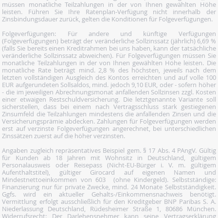
müssen monatliche Teilzahlungen in der von Ihnen gewählten Höhe
leisten. Führen Sie Ihre Ratenplan-Verfügung nicht innerhalb der
Zinsbindungsdauer zurück, gelten die Konditionen für Folgeverfügungen.
Folgeverfügungen: Für andere und künftige Verfügungen
(Folgeverfügungen) beträgt der veränderliche Sollzinssatz (jährlich) 6,69 %
(falls Sie bereits einen Kreditrahmen bei uns haben, kann der tatsächliche
veränderliche Sollzinssatz abweichen). Für Folgeverfügungen müssen Sie
monatliche Teilzahlungen in der von Ihnen gewählten Höhe leisten. Die
monatliche Rate beträgt mind. 2,8 % des höchsten, jeweils nach dem
letzten vollständigen Ausgleich des Kontos erreichten und auf volle 100
EUR aufgerundeten Sollsaldos, mind. jedoch 9,10 EUR, oder - sofern höher
- die im jeweiligen Abrechnungsmonat anfallenden Sollzinsen zzgl. Kosten
einer etwaigen Restschuldversicherung. Die letztgenannte Variante soll
sicherstellen, dass bei einem nach Vertragsschluss stark gestiegenen
Zinsumfeld die Teilzahlungen mindestens die anfallenden Zinsen und die
Versicherungsprämie abdecken. Zahlungen für Folgeverfügungen werden
erst auf verzinste Folgeverfügungen angerechnet, bei unterschiedlichen
Zinssätzen zuerst auf die höher verzinsten.
Angaben zugleich repräsentatives Beispiel gem. § 17 Abs. 4 PAngV. Gültig
für Kunden ab 18 Jahren mit Wohnsitz in Deutschland, gültigem
Personalausweis oder Reisepass (Nicht-EU-Bürger i. V. m. gültigem
Aufenthaltstitel), gültiger Girocard auf eigenen Namen und
Mindestnettoeinkommen von 603  (ohne Kindergeld). Selbstständige:
Finanzierung nur für private Zwecke, mind. 24 Monate Selbstständigkeit.
Ggfs. wird ein aktueller Gehalts-/Einkommensnachweis benötigt.
Vermittlung erfolgt ausschließlich für den Kreditgeber BNP Paribas S. A.
Niederlassung Deutschland, Rüdesheimer Straße 1, 80686 München.
Widerrufsrecht: Der Darlehensnehmer kann seine Vertragserklärung