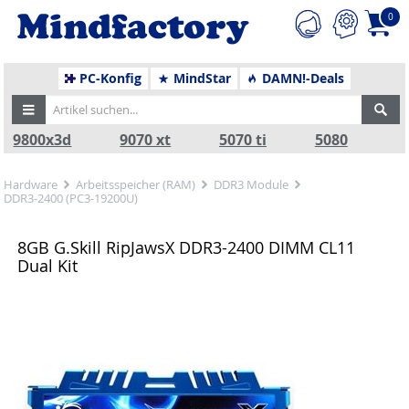
0
PC-Konfig
MindStar
DAMN!-Deals
9800x3d
9070 xt
5070 ti
5080
Hardware
Arbeitsspeicher (RAM)
DDR3 Module
DDR3-2400 (PC3-19200U)
8GB G.Skill RipJawsX DDR3-2400 DIMM CL11
Dual Kit