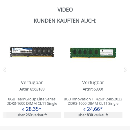
VIDEO
KUNDEN KAUFTEN AUCH:
Zurück
N
Verfügbar
Verfügbar
Artnr: 8563189
Artnr: 68901
8GB TeamGroup Elite Series
8GB Innovation IT 4260124852022
DDR3-1600 DIMM CL11 Single
DDR3-1600 DIMM CL11 Single
28,35*
24,66*
€
€
über
260
verkauft
über
830
verkauft