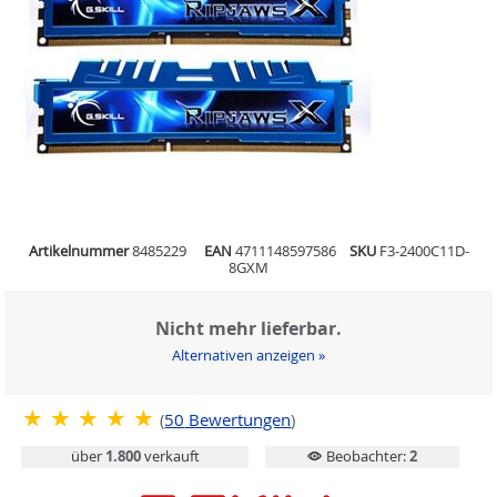
Artikelnummer
8485229
EAN
4711148597586
SKU
F3-2400C11D-
8GXM
Nicht mehr lieferbar.
Alternativen anzeigen »
(
50
Bewertungen
)
über
1.800
verkauft
Beobachter:
2