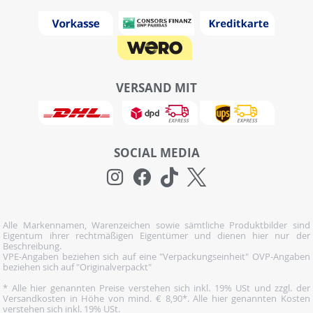
VERSAND MIT
SOCIAL MEDIA
Alle Markennamen, Warenzeichen sowie sämtliche Produktbilder sind
Eigentum ihrer rechtmäßigen Eigentümer und dienen hier nur der
Beschreibung.
VPE-Angaben beziehen sich auf eine "Verpackungseinheit" OVP-Angaben
beziehen sich auf "Originalverpackt"
* Alle hier genannten Preise verstehen sich inkl. 19% USt und zzgl. der
Versandkosten in Höhe von mind. € 8,90*. Alle hier genannten Kosten
verstehen sich inkl. 19% USt.