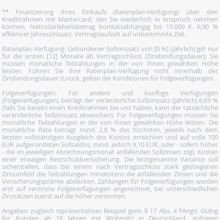
** Finanzierung Ihres Einkaufs (Ratenplan-Verfügung) über den
Kreditrahmen mit Mastercard, den Sie wiederholt in Anspruch nehmen
können. Nettodarlehensbetrag bonitätsabhängig bis 15.000 €. 6,90 %
effektiver Jahreszinssatz. Vertragslaufzeit auf unbestimmte Zeit.
Ratenplan-Verfügung: Gebundener Sollzinssatz von [0 %] (jährlich) gilt nur
für die ersten [12] Monate ab Vertragsschluss (Zinsbindungsdauer); Sie
müssen monatliche Teilzahlungen in der von Ihnen gewählten Höhe
leisten. Führen Sie Ihre Ratenplan-Verfügung nicht innerhalb der
Zinsbindungsdauer zurück, gelten die Konditionen für Folgeverfügungen.
Folgeverfügungen: Für andere und künftige Verfügungen
(Folgeverfügungen) beträgt der veränderliche Sollzinssatz (jährlich) 6,69 %
(falls Sie bereits einen Kreditrahmen bei uns haben, kann der tatsächliche
veränderliche Sollzinssatz abweichen). Für Folgeverfügungen müssen Sie
monatliche Teilzahlungen in der von Ihnen gewählten Höhe leisten. Die
monatliche Rate beträgt mind. 2,8 % des höchsten, jeweils nach dem
letzten vollständigen Ausgleich des Kontos erreichten und auf volle 100
EUR aufgerundeten Sollsaldos, mind. jedoch 9,10 EUR, oder - sofern höher
- die im jeweiligen Abrechnungsmonat anfallenden Sollzinsen zzgl. Kosten
einer etwaigen Restschuldversicherung. Die letztgenannte Variante soll
sicherstellen, dass bei einem nach Vertragsschluss stark gestiegenen
Zinsumfeld die Teilzahlungen mindestens die anfallenden Zinsen und die
Versicherungsprämie abdecken. Zahlungen für Folgeverfügungen werden
erst auf verzinste Folgeverfügungen angerechnet, bei unterschiedlichen
Zinssätzen zuerst auf die höher verzinsten.
Angaben zugleich repräsentatives Beispiel gem. § 17 Abs. 4 PAngV. Gültig
für Kunden ab 18 Jahren mit Wohnsitz in Deutschland, gültigem