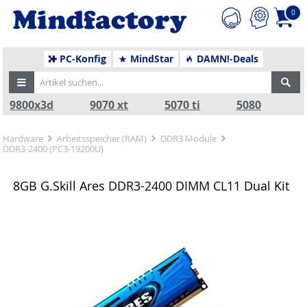
0
PC-Konfig
MindStar
DAMN!-Deals
9800x3d
9070 xt
5070 ti
5080
Hardware
Arbeitsspeicher (RAM)
DDR3 Module
DDR3-2400 (PC3-19200U)
8GB G.Skill Ares DDR3-2400 DIMM CL11 Dual Kit