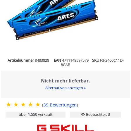
Artikelnummer
8483828
EAN
4711148597579
SKU
F3-2400C11D-
8GAB
Nicht mehr lieferbar.
Alternativen anzeigen »
(
39
Bewertungen
)
über
1.550
verkauft
Beobachter:
3