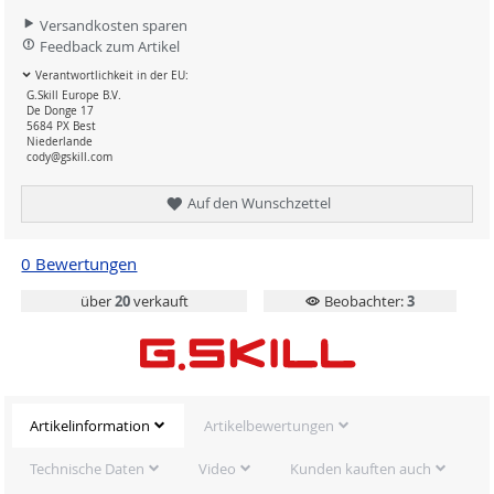
Versandkosten sparen
Feedback zum Artikel
Verantwortlichkeit in der EU:
G.Skill Europe B.V.
De Donge 17
5684 PX Best
Niederlande
cody@gskill.com
Auf den Wunschzettel
0 Bewertungen
über
20
verkauft
Beobachter:
3
Artikelinformation
Artikelbewertungen
Technische Daten
Video
Kunden kauften auch