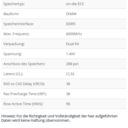
Speichertyp:
on-die ECC
Bauform:
DIMM
Speicherinterface:
DDR5
Max. Frequenz:
6000MHz
Verpackung:
Dual Kit
Spannung:
1.40V
Anschluss des Speichers:
288-pin
Latenz (CL):
CL32
RAS to CAS Delay (tRCD):
38
Ras Precharge Time (tRP):
38
Row Active Time (tRAS):
96
Hinweis: Für die Richtigkeit und Vollständigkeit der hier aufgeführten
Daten wird keine Haftung übernommen.