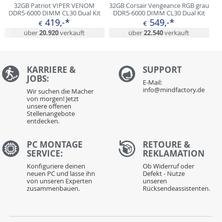
32GB Patriot VIPER VENOM
32GB Corsair Vengeance RGB grau
DDR5-6000 DIMM CL30 Dual Kit
DDR5-6000 DIMM CL30 Dual Kit
419,-*
549,-*
€
€
über
20.920
verkauft
über
22.540
verkauft
KARRIERE &
S
UPPORT
JOBS:
E-Mail:
info@mindfactory.de
Wir suchen die Macher
von morgen! Jetzt
unsere offenen
Stellenangebote
entdecken.
PC MONTAGE
RETOURE &
SERVICE:
REKLAMATION
Konfiguriere deinen
Ob Widerruf oder
neuen PC und lasse ihn
Defekt - Nutze
von unseren Experten
unseren
zusammenbauen.
Rücksendeassistenten.