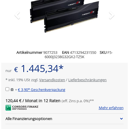
Artikelnummer
9077253
EAN
4713294231550
SKU
F5-
6000J3238G32GX2-TZ5K
1.445,34*
€
nur
* inkl. 19% USt zzgl.
Versandkosten
/
Lieferbeschränkungen
+
€ 3,90*
Geschenkverpackung
120,44 € / Monat in 12 Raten
(eff. Zins p.a. 0%)**
Mehr erfahren
Alle Finanzierungsoptionen