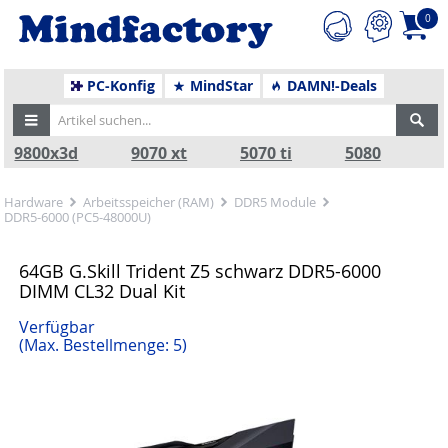
0
PC-Konfig
MindStar
DAMN!-Deals
9800x3d
9070 xt
5070 ti
5080
Hardware
Arbeitsspeicher (RAM)
DDR5 Module
DDR5-6000 (PC5-48000U)
64GB G.Skill Trident Z5 schwarz DDR5-6000
DIMM CL32 Dual Kit
Verfügbar
(Max. Bestellmenge: 5)
Zurück
Nä