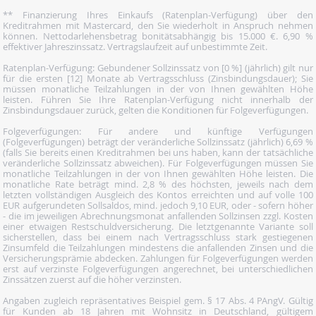
** Finanzierung Ihres Einkaufs (Ratenplan-Verfügung) über den
Kreditrahmen mit Mastercard, den Sie wiederholt in Anspruch nehmen
können. Nettodarlehensbetrag bonitätsabhängig bis 15.000 €. 6,90 %
effektiver Jahreszinssatz. Vertragslaufzeit auf unbestimmte Zeit.
Ratenplan-Verfügung: Gebundener Sollzinssatz von [0 %] (jährlich) gilt nur
für die ersten [12] Monate ab Vertragsschluss (Zinsbindungsdauer); Sie
müssen monatliche Teilzahlungen in der von Ihnen gewählten Höhe
leisten. Führen Sie Ihre Ratenplan-Verfügung nicht innerhalb der
Zinsbindungsdauer zurück, gelten die Konditionen für Folgeverfügungen.
Folgeverfügungen: Für andere und künftige Verfügungen
(Folgeverfügungen) beträgt der veränderliche Sollzinssatz (jährlich) 6,69 %
(falls Sie bereits einen Kreditrahmen bei uns haben, kann der tatsächliche
veränderliche Sollzinssatz abweichen). Für Folgeverfügungen müssen Sie
monatliche Teilzahlungen in der von Ihnen gewählten Höhe leisten. Die
monatliche Rate beträgt mind. 2,8 % des höchsten, jeweils nach dem
letzten vollständigen Ausgleich des Kontos erreichten und auf volle 100
EUR aufgerundeten Sollsaldos, mind. jedoch 9,10 EUR, oder - sofern höher
- die im jeweiligen Abrechnungsmonat anfallenden Sollzinsen zzgl. Kosten
einer etwaigen Restschuldversicherung. Die letztgenannte Variante soll
sicherstellen, dass bei einem nach Vertragsschluss stark gestiegenen
Zinsumfeld die Teilzahlungen mindestens die anfallenden Zinsen und die
Versicherungsprämie abdecken. Zahlungen für Folgeverfügungen werden
erst auf verzinste Folgeverfügungen angerechnet, bei unterschiedlichen
Zinssätzen zuerst auf die höher verzinsten.
Angaben zugleich repräsentatives Beispiel gem. § 17 Abs. 4 PAngV. Gültig
für Kunden ab 18 Jahren mit Wohnsitz in Deutschland, gültigem