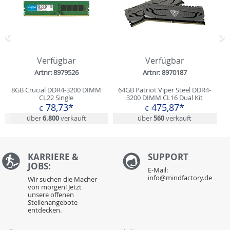
Zurück
N
Verfügbar
Verfügbar
Artnr: 8979526
Artnr: 8970187
8GB Crucial DDR4-3200 DIMM
64GB Patriot Viper Steel DDR4-
CL22 Single
3200 DIMM CL16 Dual Kit
78,73*
475,87*
€
€
über
6.800
verkauft
über
560
verkauft
KARRIERE &
S
UPPORT
JOBS:
E-Mail:
info@mindfactory.de
Wir suchen die Macher
von morgen! Jetzt
unsere offenen
Stellenangebote
entdecken.