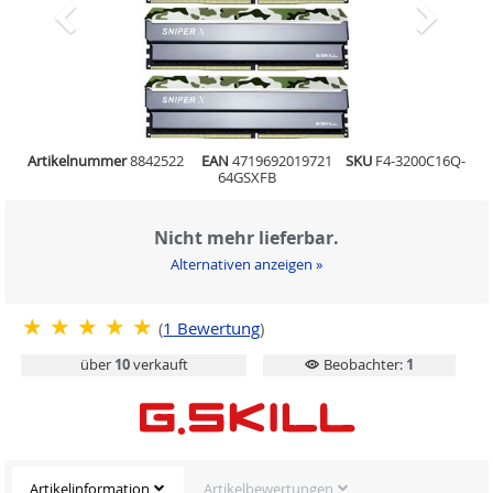
Artikelnummer
8842522
EAN
4719692019721
SKU
F4-3200C16Q-
64GSXFB
Nicht mehr lieferbar.
Alternativen anzeigen »
(
1
Bewertung
)
über
10
verkauft
Beobachter:
1
Artikelinformation
Artikelbewertungen