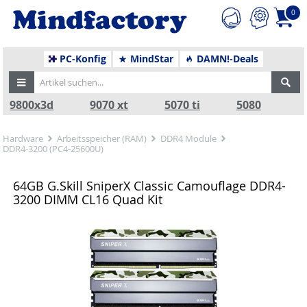
0
PC-Konfig
MindStar
DAMN!-Deals
9800x3d
9070 xt
5070 ti
5080
Hardware
Arbeitsspeicher (RAM)
DDR4 Module
DDR4-3200 (PC4-25600U)
64GB G.Skill SniperX Classic Camouflage DDR4-
3200 DIMM CL16 Quad Kit
Zurück
Nä