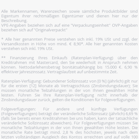
Alle Markennamen, Warenzeichen sowie sämtliche Produktbilder sind
Eigentum ihrer rechtmäßigen Eigentümer und dienen hier nur der
Beschreibung.
VPE-Angaben beziehen sich auf eine "Verpackungseinheit" OVP-Angaben
beziehen sich auf "Originalverpackt"
* Alle hier genannten Preise verstehen sich inkl. 19% USt und zzgl. der
Versandkosten in Höhe von mind. € 8,90*. Alle hier genannten Kosten
verstehen sich inkl. 19% USt.
** Finanzierung Ihres Einkaufs (Ratenplan-Verfügung) über den
Kreditrahmen mit Mastercard, den Sie wiederholt in Anspruch nehmen
können. Nettodarlehensbetrag bonitätsabhängig bis 15.000 €. 6,90 %
effektiver Jahreszinssatz. Vertragslaufzeit auf unbestimmte Zeit.
Ratenplan-Verfügung: Gebundener Sollzinssatz von [0 %] (jährlich) gilt nur
für die ersten [12] Monate ab Vertragsschluss (Zinsbindungsdauer); Sie
müssen monatliche Teilzahlungen in der von Ihnen gewählten Höhe
leisten. Führen Sie Ihre Ratenplan-Verfügung nicht innerhalb der
Zinsbindungsdauer zurück, gelten die Konditionen für Folgeverfügungen.
Folgeverfügungen: Für andere und künftige Verfügungen
(Folgeverfügungen) beträgt der veränderliche Sollzinssatz (jährlich) 6,69 %
(falls Sie bereits einen Kreditrahmen bei uns haben, kann der tatsächliche
veränderliche Sollzinssatz abweichen). Für Folgeverfügungen müssen Sie
monatliche Teilzahlungen in der von Ihnen gewählten Höhe leisten. Die
monatliche Rate beträgt mind. 2,8 % des höchsten, jeweils nach dem
letzten vollständigen Ausgleich des Kontos erreichten und auf volle 100