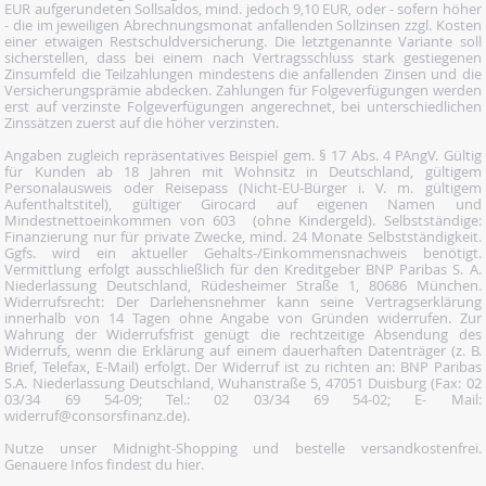
EUR aufgerundeten Sollsaldos, mind. jedoch 9,10 EUR, oder - sofern höher
- die im jeweiligen Abrechnungsmonat anfallenden Sollzinsen zzgl. Kosten
einer etwaigen Restschuldversicherung. Die letztgenannte Variante soll
sicherstellen, dass bei einem nach Vertragsschluss stark gestiegenen
Zinsumfeld die Teilzahlungen mindestens die anfallenden Zinsen und die
Versicherungsprämie abdecken. Zahlungen für Folgeverfügungen werden
erst auf verzinste Folgeverfügungen angerechnet, bei unterschiedlichen
Zinssätzen zuerst auf die höher verzinsten.
Angaben zugleich repräsentatives Beispiel gem. § 17 Abs. 4 PAngV. Gültig
für Kunden ab 18 Jahren mit Wohnsitz in Deutschland, gültigem
Personalausweis oder Reisepass (Nicht-EU-Bürger i. V. m. gültigem
Aufenthaltstitel), gültiger Girocard auf eigenen Namen und
Mindestnettoeinkommen von 603  (ohne Kindergeld). Selbstständige:
Finanzierung nur für private Zwecke, mind. 24 Monate Selbstständigkeit.
Ggfs. wird ein aktueller Gehalts-/Einkommensnachweis benötigt.
Vermittlung erfolgt ausschließlich für den Kreditgeber BNP Paribas S. A.
Niederlassung Deutschland, Rüdesheimer Straße 1, 80686 München.
Widerrufsrecht: Der Darlehensnehmer kann seine Vertragserklärung
innerhalb von 14 Tagen ohne Angabe von Gründen widerrufen. Zur
Wahrung der Widerrufsfrist genügt die rechtzeitige Absendung des
Widerrufs, wenn die Erklärung auf einem dauerhaften Datenträger (z. B.
Brief, Telefax, E-Mail) erfolgt. Der Widerruf ist zu richten an: BNP Paribas
S.A. Niederlassung Deutschland, Wuhanstraße 5, 47051 Duisburg (Fax: 02
03/34 69 54-09; Tel.: 02 03/34 69 54-02; E- Mail:
widerruf@consorsfinanz.de).
Nutze unser Midnight-Shopping und bestelle versandkostenfrei.
Genauere Infos findest du
hier
.