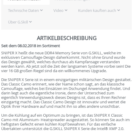
Technische Daten
Video
Kunden kauften auch
Über G.Skill
ARTIKELBESCHREIBUNG
Seit dem 08.02.2018 im Sortiment
SNIPER X heißt die neue DDR4 Memory Serie von G.SKILL, welche im
exklusiven Camouflage-Design daherkommt. Nicht ohne Grund wurde
das Design gewählt, welches durchaus als Kampfansage verstanden
werden kann. Ab jetzt soll die Zeit der langsamen Systeme vorbei sein! Die
vier 16 GB großen Riegel sind da ein willkommenes Upgrade.
Die SNIPER X Serie ist in einem einzigartigen militärischen Design gestaltet.
Das Classic Camo erinnert, wie der Name schon sagt, an das klassische
Camouflage, welches bei Einsätzen im Dschungel Anwendung findet. Und
darin liegt auch die eigentliche Ironie, denn der Unterschied zum
eigentlich Verwendungszweck dieses Designs ist, dass es Ihren Rechner
einzigartig macht. Das Classic Camo Design ist innovativ und wertet die
Optik Ihrer Hardware auf und macht ihn so alles andere unsichtbar.
Um die Kühlung auf ein Optimum zu bringen, ist das SNIPER X Classic
Camo mit Aluminium- Heatspreader ausgestattet. So können Sie auch im
heftigsten Gefecht einen kühlen Kopf bewahren. Für das einfache
Übertakten unterstützt die G.SKILL SNIPER X Serie die Intel® XMP 2.0.