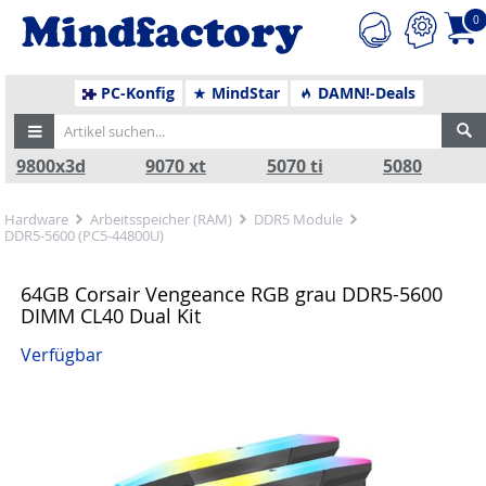
0
PC-Konfig
MindStar
DAMN!-Deals
9800x3d
9070 xt
5070 ti
5080
Hardware
Arbeitsspeicher (RAM)
DDR5 Module
DDR5-5600 (PC5-44800U)
64GB Corsair Vengeance RGB grau DDR5-5600
DIMM CL40 Dual Kit
Verfügbar
Zurück
Nä