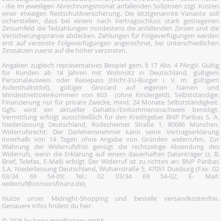
- die im jeweiligen Abrechnungsmonat anfallenden Sollzinsen zzgl. Kosten
einer etwaigen Restschuldversicherung. Die letztgenannte Variante soll
sicherstellen, dass bei einem nach Vertragsschluss stark gestiegenen
Zinsumfeld die Teilzahlungen mindestens die anfallenden Zinsen und die
Versicherungsprämie abdecken. Zahlungen für Folgeverfügungen werden
erst auf verzinste Folgeverfügungen angerechnet, bei unterschiedlichen
Zinssätzen zuerst auf die höher verzinsten.
Angaben zugleich repräsentatives Beispiel gem. § 17 Abs. 4 PAngV. Gültig
für Kunden ab 18 Jahren mit Wohnsitz in Deutschland, gültigem
Personalausweis oder Reisepass (Nicht-EU-Bürger i. V. m. gültigem
Aufenthaltstitel), gültiger Girocard auf eigenen Namen und
Mindestnettoeinkommen von 603  (ohne Kindergeld). Selbstständige:
Finanzierung nur für private Zwecke, mind. 24 Monate Selbstständigkeit.
Ggfs. wird ein aktueller Gehalts-/Einkommensnachweis benötigt.
Vermittlung erfolgt ausschließlich für den Kreditgeber BNP Paribas S. A.
Niederlassung Deutschland, Rüdesheimer Straße 1, 80686 München.
Widerrufsrecht: Der Darlehensnehmer kann seine Vertragserklärung
innerhalb von 14 Tagen ohne Angabe von Gründen widerrufen. Zur
Wahrung der Widerrufsfrist genügt die rechtzeitige Absendung des
Widerrufs, wenn die Erklärung auf einem dauerhaften Datenträger (z. B.
Brief, Telefax, E-Mail) erfolgt. Der Widerruf ist zu richten an: BNP Paribas
S.A. Niederlassung Deutschland, Wuhanstraße 5, 47051 Duisburg (Fax: 02
03/34 69 54-09; Tel.: 02 03/34 69 54-02; E- Mail:
widerruf@consorsfinanz.de).
Nutze unser Midnight-Shopping und bestelle versandkostenfrei.
Genauere Infos findest du
hier
.
© 2026 by heise mindfactory gmbh