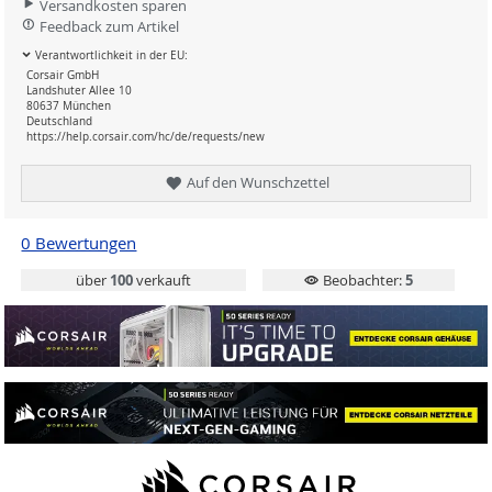
Versandkosten sparen
Feedback zum Artikel
Verantwortlichkeit in der EU:
Corsair GmbH
Landshuter Allee 10
80637 München
Deutschland
https://help.corsair.com/hc/de/requests/new
Auf den Wunschzettel
0 Bewertungen
über
100
verkauft
Beobachter:
5