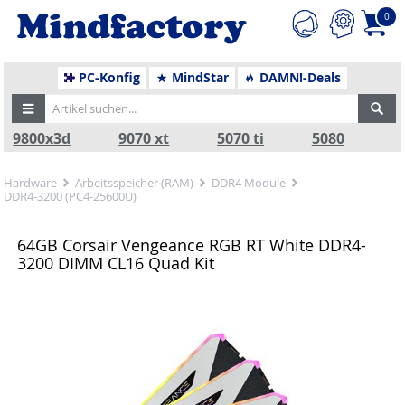
0
PC-Konfig
MindStar
DAMN!-Deals
9800x3d
9070 xt
5070 ti
5080
Hardware
Arbeitsspeicher (RAM)
DDR4 Module
DDR4-3200 (PC4-25600U)
64GB Corsair Vengeance RGB RT White DDR4-
3200 DIMM CL16 Quad Kit
Zurück
Nä