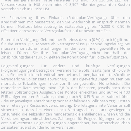
* Alle hier genannten Preise verstehen sich inkl. 19% USt und zzgl. der
Versandkosten in Höhe von mind. € 8,90*. Alle hier genannten Kosten
verstehen sich inkl. 19% USt.
** Finanzierung Ihres Einkaufs (Ratenplan-Verfügung) über den
Kreditrahmen mit Mastercard, den Sie wiederholt in Anspruch nehmen
können. Nettodarlehensbetrag bonitätsabhängig bis 15.000 €. 6,90 %
effektiver Jahreszinssatz. Vertragslaufzeit auf unbestimmte Zeit.
Ratenplan-Verfügung: Gebundener Sollzinssatz von [0 %] (jährlich) gilt nur
für die ersten [12] Monate ab Vertragsschluss (Zinsbindungsdauer); Sie
müssen monatliche Teilzahlungen in der von Ihnen gewählten Höhe
leisten. Führen Sie Ihre Ratenplan-Verfügung nicht innerhalb der
Zinsbindungsdauer zurück, gelten die Konditionen für Folgeverfügungen.
Folgeverfügungen: Für andere und künftige Verfügungen
(Folgeverfügungen) beträgt der veränderliche Sollzinssatz (jährlich) 6,69 %
(falls Sie bereits einen Kreditrahmen bei uns haben, kann der tatsächliche
veränderliche Sollzinssatz abweichen). Für Folgeverfügungen müssen Sie
monatliche Teilzahlungen in der von Ihnen gewählten Höhe leisten. Die
monatliche Rate beträgt mind. 2,8 % des höchsten, jeweils nach dem
letzten vollständigen Ausgleich des Kontos erreichten und auf volle 100
EUR aufgerundeten Sollsaldos, mind. jedoch 9,10 EUR, oder - sofern höher
- die im jeweiligen Abrechnungsmonat anfallenden Sollzinsen zzgl. Kosten
einer etwaigen Restschuldversicherung. Die letztgenannte Variante soll
sicherstellen, dass bei einem nach Vertragsschluss stark gestiegenen
Zinsumfeld die Teilzahlungen mindestens die anfallenden Zinsen und die
Versicherungsprämie abdecken. Zahlungen für Folgeverfügungen werden
erst auf verzinste Folgeverfügungen angerechnet, bei unterschiedlichen
Zinssätzen zuerst auf die höher verzinsten.