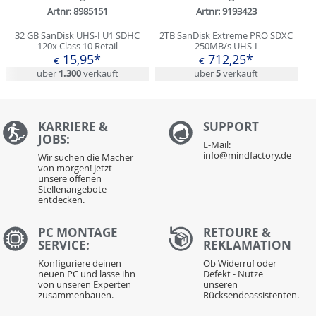
Artnr: 8985151
Artnr: 9193423
32 GB SanDisk UHS-I U1 SDHC
2TB SanDisk Extreme PRO SDXC
120x Class 10 Retail
250MB/s UHS-I
15,95*
712,25*
€
€
über
1.300
verkauft
über
5
verkauft
KARRIERE &
S
UPPORT
JOBS:
E-Mail:
info@mindfactory.de
Wir suchen die Macher
von morgen! Jetzt
unsere offenen
Stellenangebote
entdecken.
PC MONTAGE
RETOURE &
SERVICE:
REKLAMATION
Konfiguriere deinen
Ob Widerruf oder
neuen PC und lasse ihn
Defekt - Nutze
von unseren Experten
unseren
zusammenbauen.
Rücksendeassistenten.