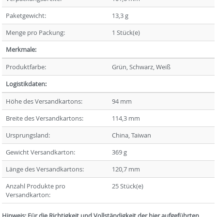
Paketgewicht:
13,3 g
Menge pro Packung:
1 Stück(e)
Merkmale:
Produktfarbe:
Grün, Schwarz, Weiß
Logistikdaten:
Höhe des Versandkartons:
94 mm
Breite des Versandkartons:
114,3 mm
Ursprungsland:
China, Taiwan
Gewicht Versandkarton:
369 g
Länge des Versandkartons:
120,7 mm
Anzahl Produkte pro
25 Stück(e)
Versandkarton:
Hinweis: Für die Richtigkeit und Vollständigkeit der hier aufgeführten