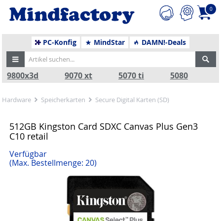
0
PC-Konfig
MindStar
DAMN!-Deals
9800x3d
9070 xt
5070 ti
5080
Hardware
Speicherkarten
Secure Digital Karten (SD)
512GB Kingston Card SDXC Canvas Plus Gen3
C10 retail
Verfügbar
(Max. Bestellmenge: 20)
Zurück
Nä