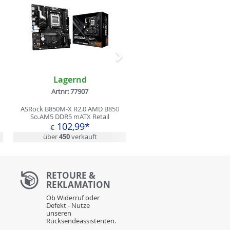
Nächstes
Lagernd
Artnr: 77907
ASRock B850M-X R2.0 AMD B850
So.AM5 DDR5 mATX Retail
102,99*
€
über
450
verkauft
RETOURE &
REKLAMATION
Ob Widerruf oder
Defekt - Nutze
unseren
Rücksendeassistenten.