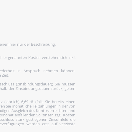
enen hier nur der Beschreibung.
 hier genannten Kosten verstehen sich inkl.
wiederholt in Anspruch nehmen können.
 Zeit.
gsschluss (Zinsbindungsdauer); Sie müssen
rhalb der Zinsbindungsdauer zurück, gelten
(jährlich) 6,69 % (falls Sie bereits einen
en Sie monatliche Teilzahlungen in der von
ändigen Ausgleich des Kontos erreichten und
gsmonat anfallenden Sollzinsen zzgl. Kosten
gsschluss stark gestiegenen Zinsumfeld die
everfügungen werden erst auf verzinste