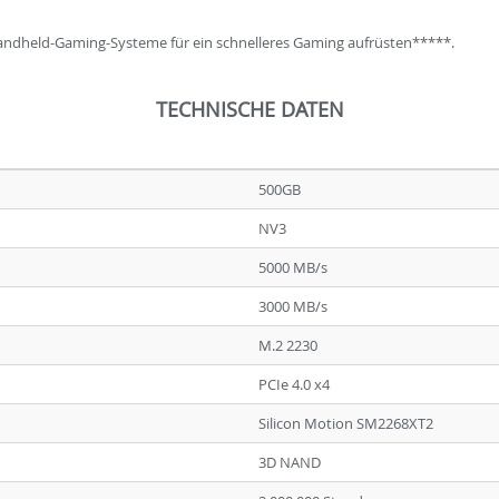
Handheld-Gaming-Systeme für ein schnelleres Gaming aufrüsten*****.
TECHNISCHE DATEN
500GB
NV3
5000 MB/s
3000 MB/s
M.2 2230
PCIe 4.0 x4
Silicon Motion SM2268XT2
3D NAND