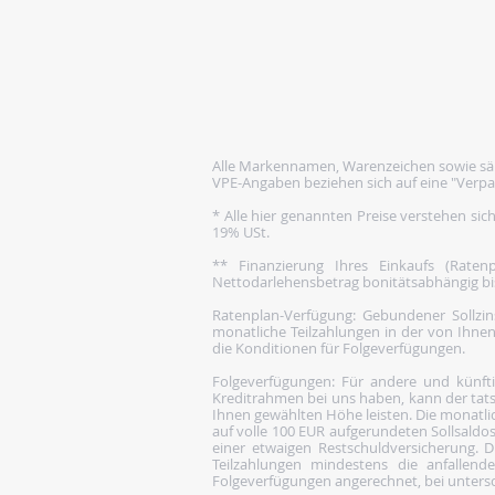
Alle Markennamen, Warenzeichen sowie säm
VPE-Angaben beziehen sich auf eine "Verpa
* Alle hier genannten Preise verstehen sic
19% USt.
** Finanzierung Ihres Einkaufs (Rate
Nettodarlehensbetrag bonitätsabhängig bis 1
Ratenplan-Verfügung: Gebundener Sollzins
monatliche Teilzahlungen in der von Ihnen
die Konditionen für Folgeverfügungen.
Folgeverfügungen: Für andere und künftige
Kreditrahmen bei uns haben, kann der tats
Ihnen gewählten Höhe leisten. Die monatlic
auf volle 100 EUR aufgerundeten Sollsaldos
einer etwaigen Restschuldversicherung. Di
Teilzahlungen mindestens die anfallen
Folgeverfügungen angerechnet, bei untersch