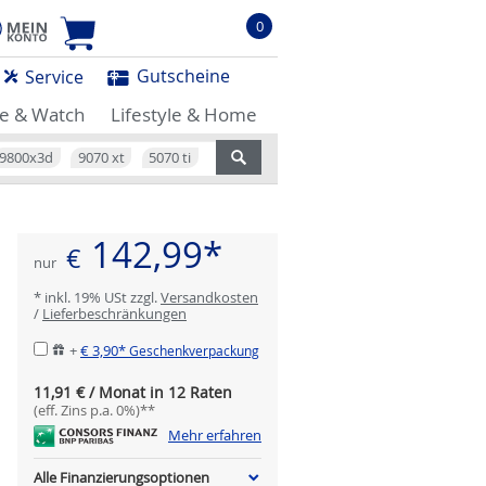
0
Gutscheine
Service
e & Watch
Lifestyle & Home
9800x3d
9070 xt
5070 ti
142,99*
€
nur
* inkl. 19% USt zzgl.
Versandkosten
/
Lieferbeschränkungen
+
€ 3,90*
Geschenkverpackung
11,91 € / Monat in 12 Raten
(eff. Zins p.a. 0%)**
Mehr erfahren
Alle Finanzierungsoptionen