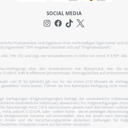
SOCIAL MEDIA
tliche Produktbilder sind Eigentum ihrer rechtmäßigen Eigentümer und di
ckungseinheit" OVP-Angaben beziehen sich auf "Originalverpackt"
h inkl. 19% USt und zzgl. der Versandkosten in Höhe von mind. € 8,90*. Alle
nplan-Verfügung) über den Kreditrahmen mit Mastercard, den Sie 
5.000 €. 6,90 % effektiver Jahreszinssatz. Vertragslaufzeit auf unbestimmte
satz von [0 %] (jährlich) gilt nur für die ersten [12] Monate ab Vertra
 gewählten Höhe leisten. Führen Sie Ihre Ratenplan-Verfügung nicht inne
 Verfügungen (Folgeverfügungen) beträgt der veränderliche Sollzinssatz 
ächliche veränderliche Sollzinssatz abweichen). Für Folgeverfügungen müss
he Rate beträgt mind. 2,8 % des höchsten, jeweils nach dem letzten vollst
, mind. jedoch 9,10 EUR, oder - sofern höher - die im jeweiligen Abrechnun
e letztgenannte Variante soll sicherstellen, dass bei einem nach Vertra
den Zinsen und die Versicherungsprämie abdecken. Zahlungen für Folg
iedlichen Zinssätzen zuerst auf die höher verzinsten.