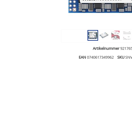
Artikelnummer
92176
EAN
0740617349962
SKU
SNV