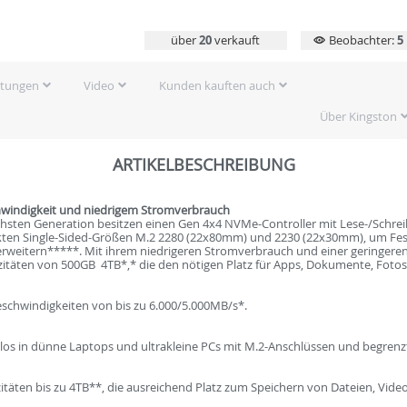
über
20
verkauft
Beobachter:
5
rtungen
Video
Kunden kauften auch
Über Kingston
ARTIKELBESCHREIBUNG
chwindigkeit und niedrigem Stromverbrauch
hsten Generation besitzen einen Gen 4x4 NVMe-Controller mit Lese-/Schre
akten Single-Sided-Größen M.2 2280 (22x80mm) und 2230 (22x30mm), um Fes
erweitern*****. Mit ihrem niedrigeren Stromverbrauch und einer geringere
täten von 500GB  4TB*,* die den nötigen Platz für Apps, Dokumente, Fotos
eschwindigkeiten von bis zu 6.000/5.000MB/s*.
los in dünne Laptops und ultrakleine PCs mit M.2-Anschlüssen und begrenz
pazitäten bis zu 4TB**, die ausreichend Platz zum Speichern von Dateien, V