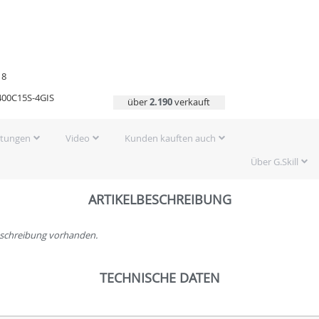
18
400C15S-4GIS
über
2.190
verkauft
rtungen
Video
Kunden kauften auch
Über G.Skill
ARTIKELBESCHREIBUNG
beschreibung vorhanden.
TECHNISCHE DATEN