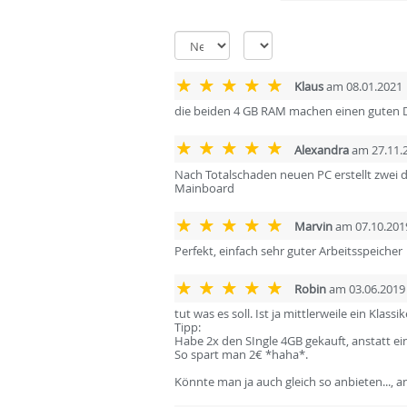
Klaus
am 08.01.2021
die beiden 4 GB RAM machen einen guten D
Alexandra
am 27.11.
Nach Totalschaden neuen PC erstellt zwei d
Mainboard
Marvin
am 07.10.201
Perfekt, einfach sehr guter Arbeitsspeicher
Robin
am 03.06.2019
tut was es soll. Ist ja mittlerweile ein Klassik
Tipp:
Habe 2x den SIngle 4GB gekauft, anstatt ein
So spart man 2€ *haha*.
Könnte man ja auch gleich so anbieten..., a