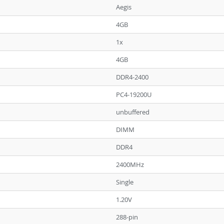
Aegis
4GB
1x
4GB
DDR4-2400
PC4-19200U
unbuffered
DIMM
DDR4
2400MHz
Single
1.20V
288-pin