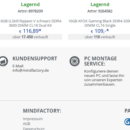
Lagernd
Lagernd
Artnr: 8978209
Artnr: 9264582
16GB G.Skill RipJaws V schwarz DDR4-
16GB AFOX Gaming Black DDR4-320
3600 DIMM CL18 Dual Kit
DIMM CL16 Single
116,89*
109,-*
€
€
über
17.450
verkauft
über
110
verkauft
KUNDENS
UPPORT
PC MONTAGE
SERVICE:
E-Mail:
info@mindfactory.de
Konfiguriere deinen
neuen PC und lasse ihn
von unseren Experten
zusammenbauen.
MINDFACTORY:
P
Impressum
AGB
Datenschutz