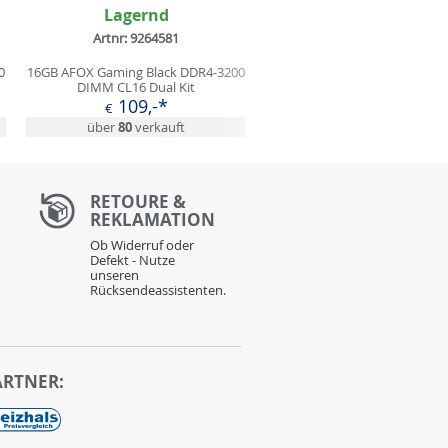
Lagernd
Artnr: 9264581
0
16GB AFOX Gaming Black DDR4-3200
DIMM CL16 Dual Kit
109,-*
€
über
80
verkauft
RETOURE &
REKLAMATION
Ob Widerruf oder
Defekt - Nutze
unseren
Rücksendeassistenten.
ARTNER: