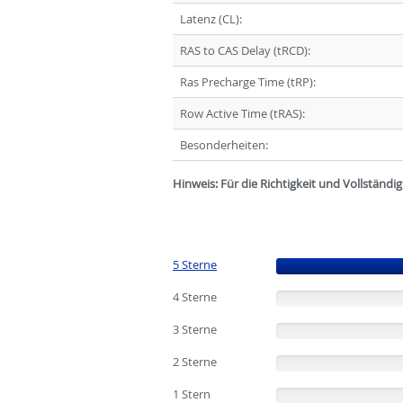
Latenz (CL):
RAS to CAS Delay (tRCD):
Ras Precharge Time (tRP):
Row Active Time (tRAS):
Besonderheiten:
Hinweis: Für die Richtigkeit und Vollständ
5 Sterne
(100%)
4 Sterne
(0%)
3 Sterne
(0%)
2 Sterne
(0%)
1 Stern
(0%)