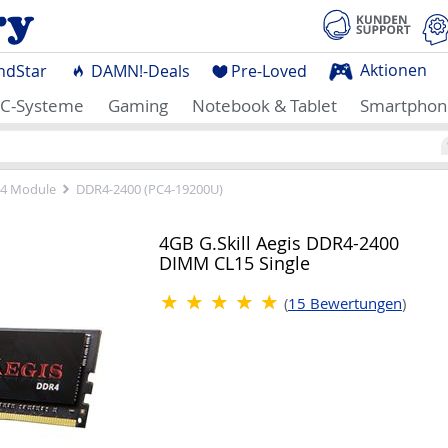
Aktionen
ndStar
DAMN!-Deals
Pre-Loved
C-Systeme
Gaming
Notebook & Tablet
Smartphon
4 Module
DDR4-2400 (PC4-19200U)
4GB G.Skill Aegis DDR4-2400
DIMM CL15 Single
(
15
Bewertungen
)