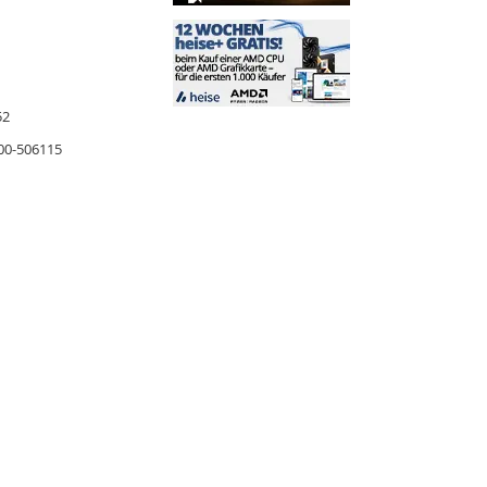
52
00-506115