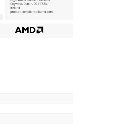
Citywest, Dublin, D24 T683,
Ireland
product-compliance@amd.com