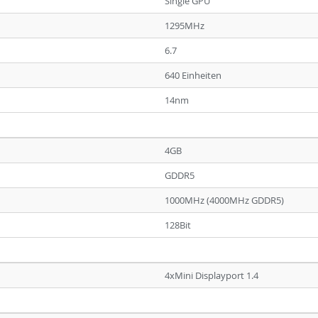
Single GPU
1295MHz
6.7
640 Einheiten
14nm
4GB
GDDR5
1000MHz (4000MHz GDDR5)
128Bit
4xMini Displayport 1.4