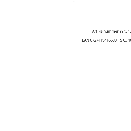
Artikelnummer
89424
EAN
0727419416689
SKU
1