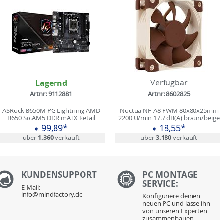
Lagernd
Verfügbar
Artnr: 9112881
Artnr: 8602825
ASRock B650M PG Lightning AMD
Noctua NF-A8 PWM 80x80x25mm
B650 So.AM5 DDR mATX Retail
2200 U/min 17.7 dB(A) braun/beige
99,89*
18,55*
€
€
über
1.360
verkauft
über
3.180
verkauft
KUNDENS
UPPORT
PC MONTAGE
SERVICE:
E-Mail:
info@mindfactory.de
Konfiguriere deinen
neuen PC und lasse ihn
von unseren Experten
zusammenbauen.