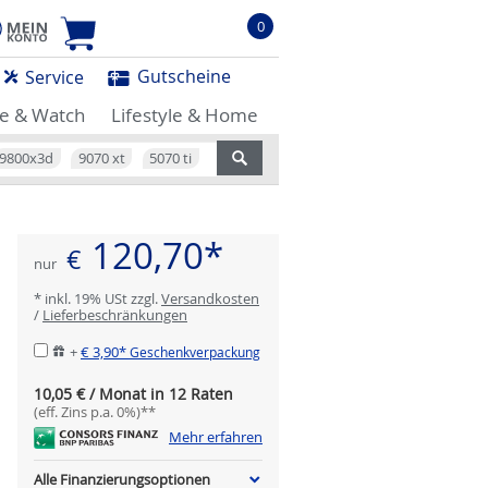
0
Gutscheine
Service
e & Watch
Lifestyle & Home
9800x3d
9070 xt
5070 ti
120,70*
€
nur
* inkl. 19% USt zzgl.
Versandkosten
/
Lieferbeschränkungen
+
€ 3,90*
Geschenkverpackung
10,05 € / Monat in 12 Raten
(eff. Zins p.a. 0%)**
Mehr erfahren
Alle Finanzierungsoptionen