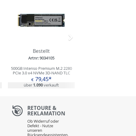
Nächstes
Bestellt
Artnr: 9034105
500GB Intenso Premium M.2 2280
PCIe 3.0 x4 NVMe 3D-NAND TLC
(3835450)
79,45*
€
über
1.090
verkauft
RETOURE &
REKLAMATION
Ob Widerruf oder
Defekt - Nutze
unseren
Rücksendeassistenten.