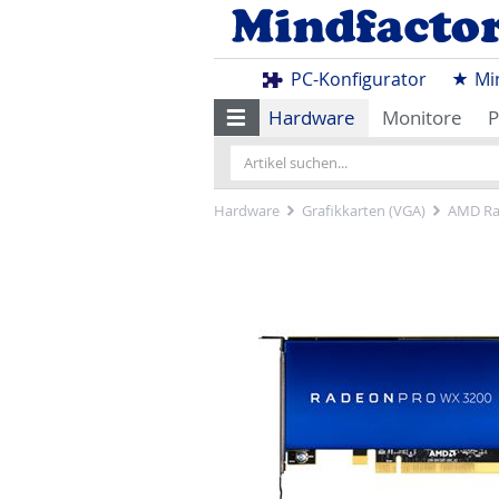
PC-Konfigurator
Mi
Hardware
Monitore
P
Hardware
Grafikkarten (VGA)
AMD Ra