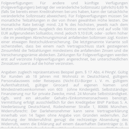
Folgeverfügungen: Für andere und künftige Verfügungen
(Folgeverfügungen) beträgt der veränderliche Sollzinssatz (jährlich) 6,69 %
(falls Sie bereits einen Kreditrahmen bei uns haben, kann der tatsächliche
veränderliche Sollzinssatz abweichen). Für Folgeverfügungen müssen Sie
monatliche Teilzahlungen in der von Ihnen gewählten Höhe leisten. Die
monatliche Rate beträgt mind. 2,8 % des höchsten, jeweils nach dem
letzten vollständigen Ausgleich des Kontos erreichten und auf volle 100
EUR aufgerundeten Sollsaldos, mind. jedoch 9,10 EUR, oder - sofern höher
- die im jeweiligen Abrechnungsmonat anfallenden Sollzinsen zzgl. Kosten
einer etwaigen Restschuldversicherung. Die letztgenannte Variante soll
sicherstellen, dass bei einem nach Vertragsschluss stark gestiegenen
Zinsumfeld die Teilzahlungen mindestens die anfallenden Zinsen und die
Versicherungsprämie abdecken. Zahlungen für Folgeverfügungen werden
erst auf verzinste Folgeverfügungen angerechnet, bei unterschiedlichen
Zinssätzen zuerst auf die höher verzinsten.
Angaben zugleich repräsentatives Beispiel gem. § 17 Abs. 4 PAngV. Gültig
für Kunden ab 18 Jahren mit Wohnsitz in Deutschland, gültigem
Personalausweis oder Reisepass (Nicht-EU-Bürger i. V. m. gültigem
Aufenthaltstitel), gültiger Girocard auf eigenen Namen und
Mindestnettoeinkommen von 603  (ohne Kindergeld). Selbstständige:
Finanzierung nur für private Zwecke, mind. 24 Monate Selbstständigkeit.
Ggfs. wird ein aktueller Gehalts-/Einkommensnachweis benötigt.
Vermittlung erfolgt ausschließlich für den Kreditgeber BNP Paribas S. A.
Niederlassung Deutschland, Rüdesheimer Straße 1, 80686 München.
Widerrufsrecht: Der Darlehensnehmer kann seine Vertragserklärung
innerhalb von 14 Tagen ohne Angabe von Gründen widerrufen. Zur
Wahrung der Widerrufsfrist genügt die rechtzeitige Absendung des
Widerrufs, wenn die Erklärung auf einem dauerhaften Datenträger (z. B.
Brief, Telefax, E-Mail) erfolgt. Der Widerruf ist zu richten an: BNP Paribas