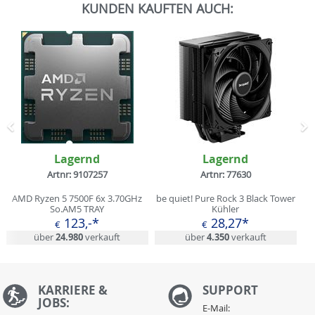
KUNDEN KAUFTEN AUCH:
Zurück
N
Lagernd
Lagernd
Artnr: 9107257
Artnr: 77630
AMD Ryzen 5 7500F 6x 3.70GHz
be quiet! Pure Rock 3 Black Tower
So.AM5 TRAY
Kühler
123,-*
28,27*
€
€
über
24.980
verkauft
über
4.350
verkauft
KARRIERE &
S
UPPORT
JOBS:
E-Mail: