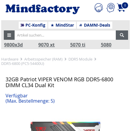
0
PC-Konfig
MindStar
DAMN!-Deals
9800x3d
9070 xt
5070 ti
5080
Hardware
Arbeitsspeicher (RAM)
DDR5 Module
DDR5-6800 (PC5-54400U)
32GB Patriot VIPER VENOM RGB DDR5-6800
DIMM CL34 Dual Kit
Verfügbar
(Max. Bestellmenge: 5)
Zurück
Nä