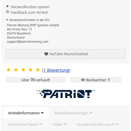
Versandkosten sparen
Feedback zum Artikel
Verantwortlichkeit in der EU:
Patriot Memory (PDP Systems GmbH)
Am Prime Parc 13
65479 Raunheim
Deutschland
support@patriotmemory.com
Auf den Wunschzettel
(
1
Bewertung
)
über
70
verkauft
Beobachter:
1
Artikelinformation
Artikelbewertungen
Technische Daten
Video
Kunden kauften auch