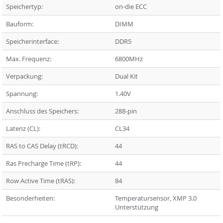
Speichertyp:
on-die ECC
Bauform:
DIMM
Speicherinterface:
DDR5
Max. Frequenz:
6800MHz
Verpackung:
Dual Kit
Spannung:
1.40V
Anschluss des Speichers:
288-pin
Latenz (CL):
CL34
RAS to CAS Delay (tRCD):
44
Ras Precharge Time (tRP):
44
Row Active Time (tRAS):
84
Besonderheiten:
Temperatursensor, XMP 3.0
Unterstützung