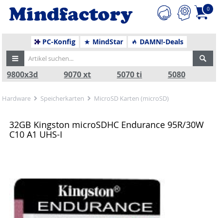
0
PC-Konfig
MindStar
DAMN!-Deals
9800x3d
9070 xt
5070 ti
5080
Hardware
Speicherkarten
MicroSD Karten (microSD)
32GB Kingston microSDHC Endurance 95R/30W
C10 A1 UHS-I