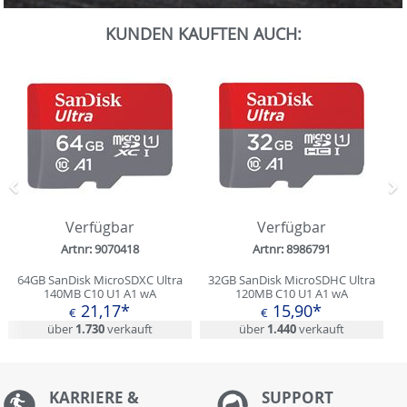
0
Sekunden
KUNDEN KAUFTEN AUCH:
von
0
Sekunden
Zurück
N
Verfügbar
Verfügbar
Artnr: 9070418
Artnr: 8986791
64GB SanDisk MicroSDXC Ultra
32GB SanDisk MicroSDHC Ultra
140MB C10 U1 A1 wA
120MB C10 U1 A1 wA
21,17*
15,90*
€
€
über
1.730
verkauft
über
1.440
verkauft
KARRIERE &
S
UPPORT