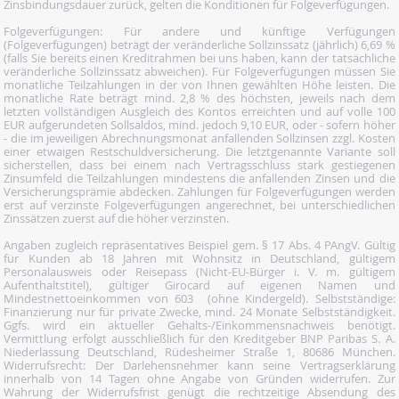
Zinsbindungsdauer zurück, gelten die Konditionen für Folgeverfügungen.
Folgeverfügungen: Für andere und künftige Verfügungen
(Folgeverfügungen) beträgt der veränderliche Sollzinssatz (jährlich) 6,69 %
(falls Sie bereits einen Kreditrahmen bei uns haben, kann der tatsächliche
veränderliche Sollzinssatz abweichen). Für Folgeverfügungen müssen Sie
monatliche Teilzahlungen in der von Ihnen gewählten Höhe leisten. Die
monatliche Rate beträgt mind. 2,8 % des höchsten, jeweils nach dem
letzten vollständigen Ausgleich des Kontos erreichten und auf volle 100
EUR aufgerundeten Sollsaldos, mind. jedoch 9,10 EUR, oder - sofern höher
- die im jeweiligen Abrechnungsmonat anfallenden Sollzinsen zzgl. Kosten
einer etwaigen Restschuldversicherung. Die letztgenannte Variante soll
sicherstellen, dass bei einem nach Vertragsschluss stark gestiegenen
Zinsumfeld die Teilzahlungen mindestens die anfallenden Zinsen und die
Versicherungsprämie abdecken. Zahlungen für Folgeverfügungen werden
erst auf verzinste Folgeverfügungen angerechnet, bei unterschiedlichen
Zinssätzen zuerst auf die höher verzinsten.
Angaben zugleich repräsentatives Beispiel gem. § 17 Abs. 4 PAngV. Gültig
für Kunden ab 18 Jahren mit Wohnsitz in Deutschland, gültigem
Personalausweis oder Reisepass (Nicht-EU-Bürger i. V. m. gültigem
Aufenthaltstitel), gültiger Girocard auf eigenen Namen und
Mindestnettoeinkommen von 603  (ohne Kindergeld). Selbstständige:
Finanzierung nur für private Zwecke, mind. 24 Monate Selbstständigkeit.
Ggfs. wird ein aktueller Gehalts-/Einkommensnachweis benötigt.
Vermittlung erfolgt ausschließlich für den Kreditgeber BNP Paribas S. A.
Niederlassung Deutschland, Rüdesheimer Straße 1, 80686 München.
Widerrufsrecht: Der Darlehensnehmer kann seine Vertragserklärung
innerhalb von 14 Tagen ohne Angabe von Gründen widerrufen. Zur
Wahrung der Widerrufsfrist genügt die rechtzeitige Absendung des