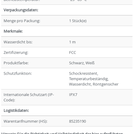
Verpackungsdaten:
Menge pro Packung:
1 Stück(e)
Merkmale:
Wasserdicht bis:
1 m
Zertifizierung:
FCC
Produktfarbe:
Schwarz, Weiß
Schutzfunktion:
Schockresistent,
Temperaturbeständig,
Wasserdicht, Röntgensicher
Internationale Schutzart (IP-
IPX7
Code):
Logistikdaten:
Warentarifnummer (HS):
85235190
Hinweis: Für die Richtigkeit und Vollständigkeit der hier aufgeführten