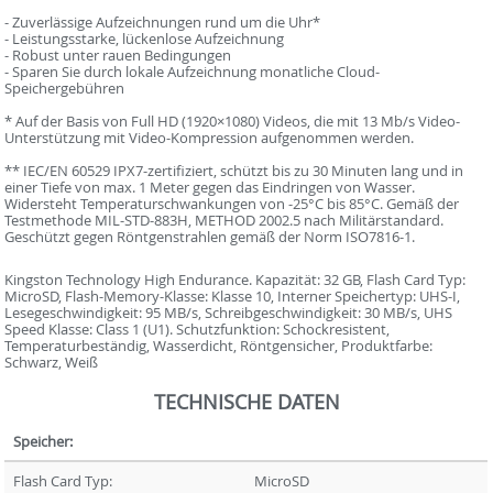
- Zuverlässige Aufzeichnungen rund um die Uhr*
- Leistungsstarke, lückenlose Aufzeichnung
- Robust unter rauen Bedingungen
- Sparen Sie durch lokale Aufzeichnung monatliche Cloud-
Speichergebühren
* Auf der Basis von Full HD (1920×1080) Videos, die mit 13 Mb/s Video-
Unterstützung mit Video-Kompression aufgenommen werden.
** IEC/EN 60529 IPX7-zertifiziert, schützt bis zu 30 Minuten lang und in
einer Tiefe von max. 1 Meter gegen das Eindringen von Wasser.
Widersteht Temperaturschwankungen von -25°C bis 85°C. Gemäß der
Testmethode MIL-STD-883H, METHOD 2002.5 nach Militärstandard.
Geschützt gegen Röntgenstrahlen gemäß der Norm ISO7816-1.
Kingston Technology High Endurance. Kapazität: 32 GB, Flash Card Typ:
MicroSD, Flash-Memory-Klasse: Klasse 10, Interner Speichertyp: UHS-I,
Lesegeschwindigkeit: 95 MB/s, Schreibgeschwindigkeit: 30 MB/s, UHS
Speed Klasse: Class 1 (U1). Schutzfunktion: Schockresistent,
Temperaturbeständig, Wasserdicht, Röntgensicher, Produktfarbe:
Schwarz, Weiß
TECHNISCHE DATEN
Speicher:
Flash Card Typ:
MicroSD