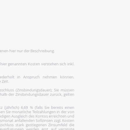
enen hier nur der Beschreibung.
 hier genannten Kosten verstehen sich inkl.
wiederholt in Anspruch nehmen können.
 Zeit.
gsschluss (Zinsbindungsdauer); Sie müssen
rhalb der Zinsbindungsdauer zurück, gelten
(jährlich) 6,69 % (falls Sie bereits einen
en Sie monatliche Teilzahlungen in der von
ändigen Ausgleich des Kontos erreichten und
gsmonat anfallenden Sollzinsen zzgl. Kosten
gsschluss stark gestiegenen Zinsumfeld die
everfügungen werden erst auf verzinste