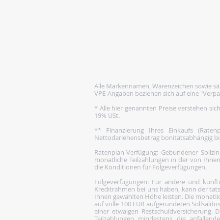
Alle Markennamen, Warenzeichen sowie säm
VPE-Angaben beziehen sich auf eine "Verpa
* Alle hier genannten Preise verstehen sic
19% USt.
** Finanzierung Ihres Einkaufs (Rate
Nettodarlehensbetrag bonitätsabhängig bis 1
Ratenplan-Verfügung: Gebundener Sollzins
monatliche Teilzahlungen in der von Ihnen
die Konditionen für Folgeverfügungen.
Folgeverfügungen: Für andere und künftige
Kreditrahmen bei uns haben, kann der tats
Ihnen gewählten Höhe leisten. Die monatlic
auf volle 100 EUR aufgerundeten Sollsaldos
einer etwaigen Restschuldversicherung. Di
Teilzahlungen mindestens die anfallen