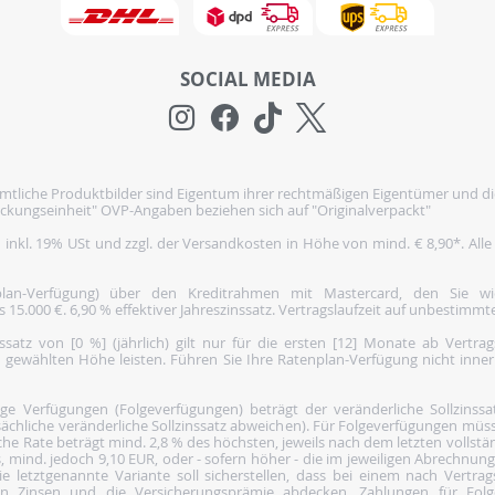
SOCIAL MEDIA
tliche Produktbilder sind Eigentum ihrer rechtmäßigen Eigentümer und di
ckungseinheit" OVP-Angaben beziehen sich auf "Originalverpackt"
h inkl. 19% USt und zzgl. der Versandkosten in Höhe von mind. € 8,90*. Alle
nplan-Verfügung) über den Kreditrahmen mit Mastercard, den Sie 
5.000 €. 6,90 % effektiver Jahreszinssatz. Vertragslaufzeit auf unbestimmte
satz von [0 %] (jährlich) gilt nur für die ersten [12] Monate ab Vertra
 gewählten Höhe leisten. Führen Sie Ihre Ratenplan-Verfügung nicht inne
 Verfügungen (Folgeverfügungen) beträgt der veränderliche Sollzinssatz 
ächliche veränderliche Sollzinssatz abweichen). Für Folgeverfügungen müss
he Rate beträgt mind. 2,8 % des höchsten, jeweils nach dem letzten vollst
, mind. jedoch 9,10 EUR, oder - sofern höher - die im jeweiligen Abrechnun
e letztgenannte Variante soll sicherstellen, dass bei einem nach Vertra
den Zinsen und die Versicherungsprämie abdecken. Zahlungen für Folg