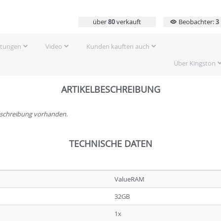
über
80
verkauft
Beobachter:
3
rtungen
Video
Kunden kauften auch
Über Kingston
ARTIKELBESCHREIBUNG
beschreibung vorhanden.
TECHNISCHE DATEN
ValueRAM
32GB
1x