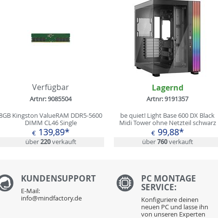
Verfügbar
Lagernd
Artnr: 9085504
Artnr: 9191357
8GB Kingston ValueRAM DDR5-5600
be quiet! Light Base 600 DX Black
DIMM CL46 Single
Midi Tower ohne Netzteil schwarz
139,89*
99,88*
€
€
über
220
verkauft
über
760
verkauft
KUNDENS
UPPORT
PC MONTAGE
SERVICE:
E-Mail:
info@mindfactory.de
Konfiguriere deinen
neuen PC und lasse ihn
von unseren Experten