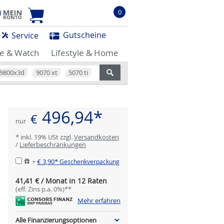
0
Gutscheine
Service
e & Watch
Lifestyle & Home
9800x3d
9070 xt
5070 ti
496,94*
€
nur
* inkl. 19% USt zzgl.
Versandkosten
/
Lieferbeschränkungen
+
€ 3,90*
Geschenkverpackung
41,41 € / Monat in 12 Raten
(eff. Zins p.a. 0%)**
Mehr erfahren
Alle Finanzierungsoptionen