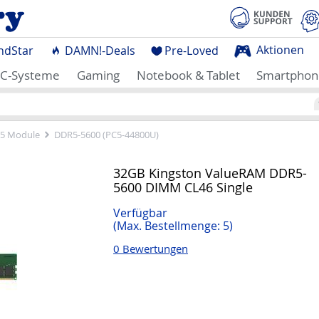
Aktionen
ndStar
DAMN!-Deals
Pre-Loved
C-Systeme
Gaming
Notebook & Tablet
Smartphon
5 Module
DDR5-5600 (PC5-44800U)
32GB Kingston ValueRAM DDR5-
5600 DIMM CL46 Single
Verfügbar
(Max. Bestellmenge: 5)
0 Bewertungen