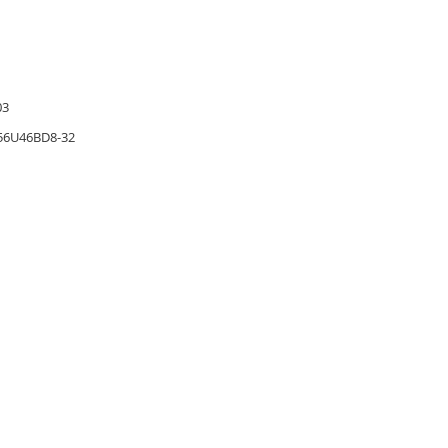
03
56U46BD8-32