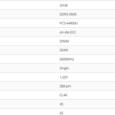
32GB
DDR5-5600
PC5-44800U
on-die ECC
DIMM
DDR5
5600MHz
Single
1.25V
288-pin
CL46
45
45