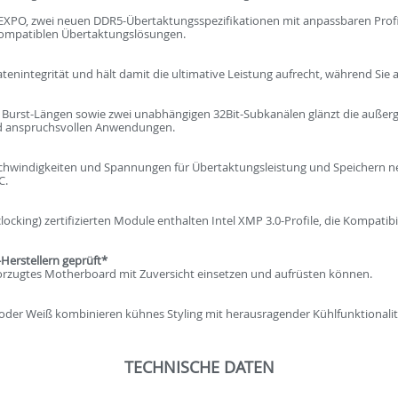
EXPO, zwei neuen DDR5-Übertaktungsspezifikationen mit anpassbaren Profi
 kompatiblen Übertaktungslösungen.
atenintegrität und hält damit die ultimative Leistung aufrecht, während Sie
 Burst-Längen sowie zwei unabhängigen 32Bit-Subkanälen glänzt die auße
d anspruchsvollen Anwendungen.
eschwindigkeiten und Spannungen für Übertaktungsleistung und Speichern ne
C.
cking) zertifizierten Module enthalten Intel XMP 3.0-Profile, die Kompatibil
erstellern geprüft*
vorzugtes Motherboard mit Zuversicht einsetzen und aufrüsten können.
 oder Weiß kombinieren kühnes Styling mit herausragender Kühlfunktionalit
TECHNISCHE DATEN