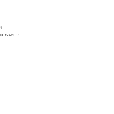
38
60C36BWE-32