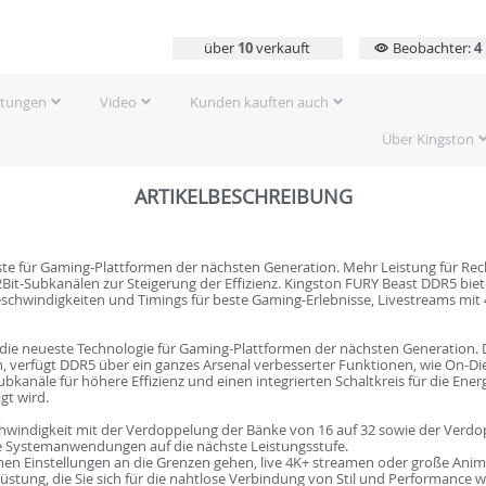
über
10
verkauft
Beobachter:
4
rtungen
Video
Kunden kauften auch
Über Kingston
ARTIKELBESCHREIBUNG
e für Gaming-Plattformen der nächsten Generation. Mehr Leistung für Rec
32Bit-Subkanälen zur Steigerung der Effizienz. Kingston FURY Beast DDR5 bi
schwindigkeiten und Timings für beste Gaming-Erlebnisse, Livestreams mit
 die neueste Technologie für Gaming-Plattformen der nächsten Generation. 
, verfügt DDR5 über ein ganzes Arsenal verbesserter Funktionen, wie On-Die 
bkanäle für höhere Effizienz und einen integrierten Schaltkreis für die En
gt wird.
chwindigkeit mit der Verdoppelung der Bänke von 16 auf 32 sowie der Verdo
e Systemanwendungen auf die nächste Leistungsstufe.
men Einstellungen an die Grenzen gehen, live 4K+ streamen oder große Ani
üstung, die Sie sich für die nahtlose Verbindung von Stil und Performance 