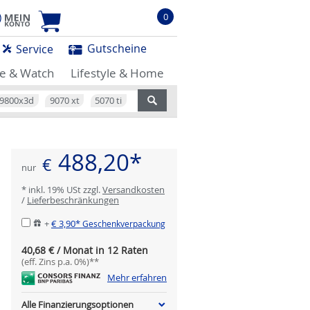
0
Gutscheine
Service
e & Watch
Lifestyle & Home
9800x3d
9070 xt
5070 ti
488,20*
€
nur
* inkl. 19% USt zzgl.
Versandkosten
/
Lieferbeschränkungen
+
€ 3,90*
Geschenkverpackung
40,68 € / Monat in 12 Raten
(eff. Zins p.a. 0%)**
Mehr erfahren
Alle Finanzierungsoptionen