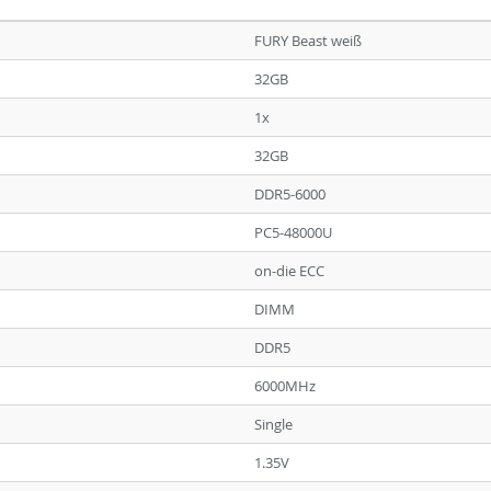
FURY Beast weiß
32GB
1x
32GB
DDR5-6000
PC5-48000U
on-die ECC
DIMM
DDR5
6000MHz
Single
1.35V