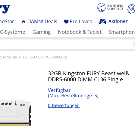
Aktionen
ndStar
DAMN!-Deals
Pre-Loved
C-Systeme
Gaming
Notebook & Tablet
Smartphon
5 Module
DDR5-6000 (PC5-48000U)
32GB Kingston FURY Beast weiß
DDR5-6000 DIMM CL36 Single
Verfügbar
(Max. Bestellmenge: 5)
0 Bewertungen