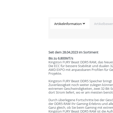
Artikelinformation
Artikelbewe
Seit dem 28.04.2023 im Sortiment
Bis zu 6.800MT/s
Kingston FURY Beast DDR5 RAM, das Neuest
Die ECC für bessere Stabilität und dualen 
AMD EXPO mit anpassbaren Profilen für Ge
Projekte.
Kingston FURY Beast DDR5 Speicher bringt
Zuverlässigkeit noch weiter zulegen können
extremen Geschwindigkeiten, zwei 32-Bit-Su
dort Strom liefert, wo er am meisten benöti
Durch überlegene Fortschritte bei der Ges
der DDR5-RAM Ihr Gaming-Erlebnis und all
Ganz gleich, ob Sie beim Gaming mit extre
Kingston FURY Beast DDR5 RAM ist die Aufr