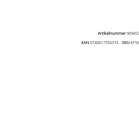
Artikelnummer
90945
EAN
0740617333374
SKU
KF5