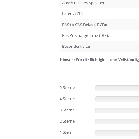
Anschluss des Speichers:
Latenz (CL):
RAS to CAS Delay (tRCD):
Ras Precharge Time (tRP):
Besonderheiten:
Hinweis: Für die Richtigkeit und Vollständ
5 Sterne
(0%)
4 Sterne
(0%)
3 Sterne
(0%)
2 Sterne
(0%)
1 Stern
(0%)