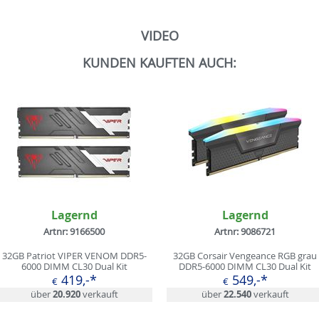
VIDEO
KUNDEN KAUFTEN AUCH:
Lagernd
Lagernd
Artnr: 9166500
Artnr: 9086721
32GB Patriot VIPER VENOM DDR5-
32GB Corsair Vengeance RGB grau
6000 DIMM CL30 Dual Kit
DDR5-6000 DIMM CL30 Dual Kit
419,-*
549,-*
€
€
über
20.920
verkauft
über
22.540
verkauft