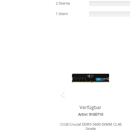
2 Sterne
(0%)
1 Stern
(0%)
Zurück
Verfügbar
Artnr: 9100710
32GB Crucial DDR5-5600 DIMM CL46
Single