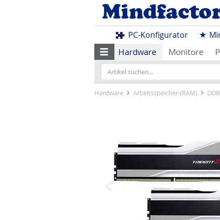
PC-Konfigurator
Mi
Hardware
Monitore
P
Hardware
Arbeitsspeicher (RAM)
DDR
Zurück