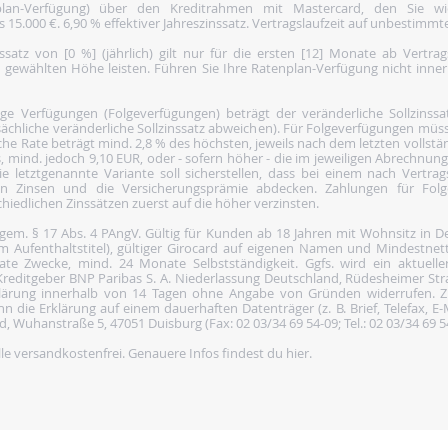
nplan-Verfügung) über den Kreditrahmen mit Mastercard, den Sie 
5.000 €. 6,90 % effektiver Jahreszinssatz. Vertragslaufzeit auf unbestimmte
satz von [0 %] (jährlich) gilt nur für die ersten [12] Monate ab Vertra
 gewählten Höhe leisten. Führen Sie Ihre Ratenplan-Verfügung nicht inne
 Verfügungen (Folgeverfügungen) beträgt der veränderliche Sollzinssatz 
ächliche veränderliche Sollzinssatz abweichen). Für Folgeverfügungen müss
he Rate beträgt mind. 2,8 % des höchsten, jeweils nach dem letzten vollst
, mind. jedoch 9,10 EUR, oder - sofern höher - die im jeweiligen Abrechnun
e letztgenannte Variante soll sicherstellen, dass bei einem nach Vertra
den Zinsen und die Versicherungsprämie abdecken. Zahlungen für Folg
iedlichen Zinssätzen zuerst auf die höher verzinsten.
 gem. § 17 Abs. 4 PAngV. Gültig für Kunden ab 18 Jahren mit Wohnsitz in 
gem Aufenthaltstitel), gültiger Girocard auf eigenen Namen und Mindestn
vate Zwecke, mind. 24 Monate Selbstständigkeit. Ggfs. wird ein aktuel
n Kreditgeber BNP Paribas S. A. Niederlassung Deutschland, Rüdesheimer St
lärung innerhalb von 14 Tagen ohne Angabe von Gründen widerrufen. Zu
die Erklärung auf einem dauerhaften Datenträger (z. B. Brief, Telefax, E-Ma
 Wuhanstraße 5, 47051 Duisburg (Fax: 02 03/34 69 54-09; Tel.: 02 03/34 69 5
e versandkostenfrei. Genauere Infos findest du
hier
.