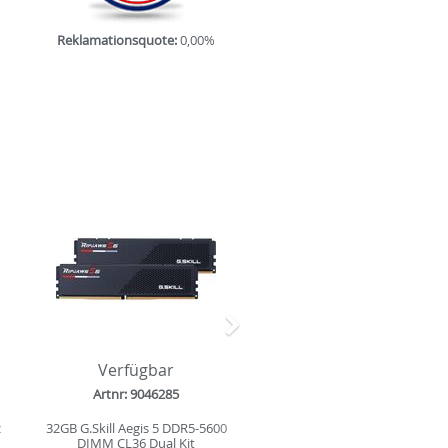
Reklamationsquote:
0,00%
Nächstes
Verfügbar
Artnr: 9046285
z
32GB G.Skill Aegis 5 DDR5-5600
DIMM CL36 Dual Kit