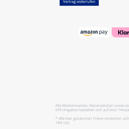
Vertrag widerrufen
Alle Markennamen, Warenzeichen sowie säm
VPE-Angaben beziehen sich auf eine "Verpa
* Alle hier genannten Preise verstehen sic
19% USt.