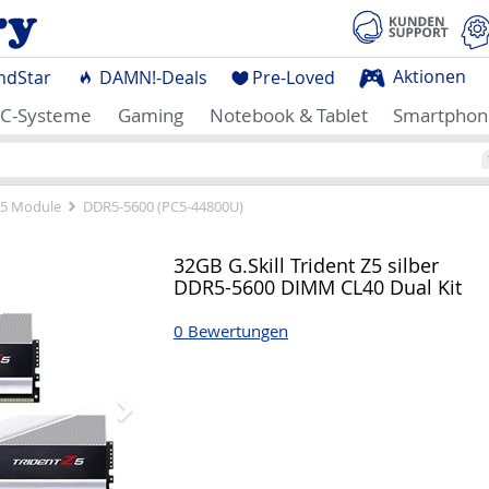
Aktionen
ndStar
DAMN!-Deals
Pre-Loved
C-Systeme
Gaming
Notebook & Tablet
Smartphon
5 Module
DDR5-5600 (PC5-44800U)
Nächstes
32GB G.Skill Trident Z5 silber
DDR5-5600 DIMM CL40 Dual Kit
0 Bewertungen