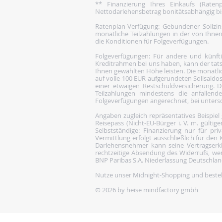
** Finanzierung Ihres Einkaufs (Rate
Nettodarlehensbetrag bonitätsabhängig bis 1
Ratenplan-Verfügung: Gebundener Sollzins
monatliche Teilzahlungen in der von Ihnen
die Konditionen für Folgeverfügungen.
Folgeverfügungen: Für andere und künftige
Kreditrahmen bei uns haben, kann der tats
Ihnen gewählten Höhe leisten. Die monatlic
auf volle 100 EUR aufgerundeten Sollsaldos
einer etwaigen Restschuldversicherung. Di
Teilzahlungen mindestens die anfallen
Folgeverfügungen angerechnet, bei untersch
Angaben zugleich repräsentatives Beispiel
Reisepass (Nicht-EU-Bürger i. V. m. gülti
Selbstständige: Finanzierung nur für pri
Vermittlung erfolgt ausschließlich für de
Darlehensnehmer kann seine Vertragserk
rechtzeitige Absendung des Widerrufs, wenn 
BNP Paribas S.A. Niederlassung Deutschland,
Nutze unser Midnight-Shopping und bestell
© 2026 by heise mindfactory gmbh