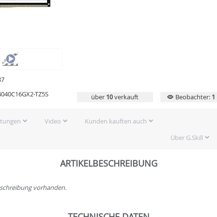
87
4040C16GX2-TZ5S
über
10
verkauft
Beobachter:
1
rtungen
Video
Kunden kauften auch
Über G.Skill
ARTIKELBESCHREIBUNG
beschreibung vorhanden.
TECHNISCHE DATEN