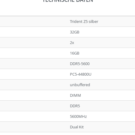
Trident Z5 silber
32GB
2x
16GB
DDR5-5600
PC5-44800U
unbuffered
DIMM
DDR5
5600MHz
Dual Kit