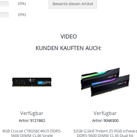
(0%)
Bewerte diesen Artikel
(0%)
VIDEO
KUNDEN KAUFTEN AUCH:
Verfügbar
Verfügbar
Artnr: 9121862
Artnr: 9046300
8GB Crucial CT8G56C46U5 DDR5-
32GB G.Skill Trident Z5 RGB schwar
5600 DIMM CL46 Single
DDR5-5600 DIMM CL36 Dual Kit