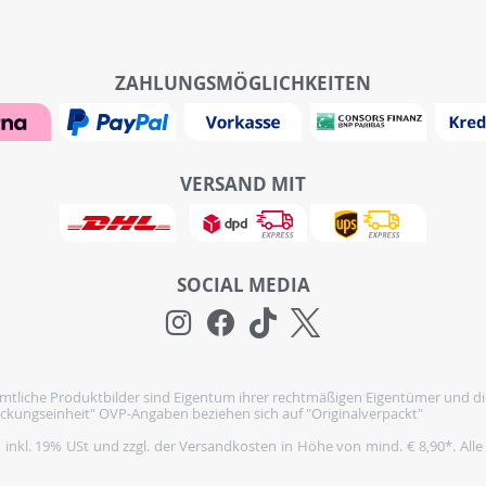
ZAHLUNGSMÖGLICHKEITEN
VERSAND MIT
SOCIAL MEDIA
tliche Produktbilder sind Eigentum ihrer rechtmäßigen Eigentümer und di
ckungseinheit" OVP-Angaben beziehen sich auf "Originalverpackt"
h inkl. 19% USt und zzgl. der Versandkosten in Höhe von mind. € 8,90*. Alle