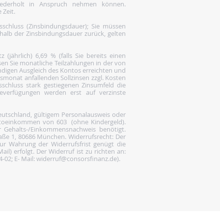
wiederholt in Anspruch nehmen können.
 Zeit.
gsschluss (Zinsbindungsdauer); Sie müssen
rhalb der Zinsbindungsdauer zurück, gelten
(jährlich) 6,69 % (falls Sie bereits einen
en Sie monatliche Teilzahlungen in der von
ändigen Ausgleich des Kontos erreichten und
gsmonat anfallenden Sollzinsen zzgl. Kosten
gsschluss stark gestiegenen Zinsumfeld die
everfügungen werden erst auf verzinste
Deutschland, gültigem Personalausweis oder
ettoeinkommen von 603  (ohne Kindergeld).
ler Gehalts-/Einkommensnachweis benötigt.
raße 1, 80686 München. Widerrufsrecht: Der
r Wahrung der Widerrufsfrist genügt die
il) erfolgt. Der Widerruf ist zu richten an:
4-02; E- Mail: widerruf@consorsfinanz.de).