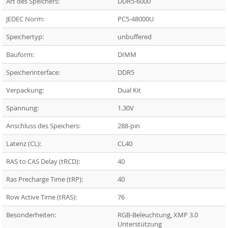
Art des Speichers:
DDR5-6000
JEDEC Norm:
PC5-48000U
Speichertyp:
unbuffered
Bauform:
DIMM
Speicherinterface:
DDR5
Verpackung:
Dual Kit
Spannung:
1.30V
Anschluss des Speichers:
288-pin
Latenz (CL):
CL40
RAS to CAS Delay (tRCD):
40
Ras Precharge Time (tRP):
40
Row Active Time (tRAS):
76
Besonderheiten:
RGB-Beleuchtung, XMP 3.0
Unterstützung