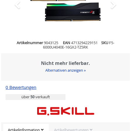
Artikelnummer
9043125
EAN
4713294229151
SKU
F5-
6000U4040E-16GX2-TZ5RK
Nicht mehr lieferbar.
Alternativen anzeigen »
0 Bewertungen
über
50
verkauft
Artikelinformation
Artikelbewertungen