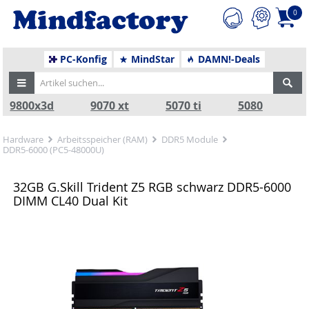
0
PC-Konfig
MindStar
DAMN!-Deals
9800x3d
9070 xt
5070 ti
5080
Hardware
Arbeitsspeicher (RAM)
DDR5 Module
DDR5-6000 (PC5-48000U)
32GB G.Skill Trident Z5 RGB schwarz DDR5-6000
DIMM CL40 Dual Kit
Zurück
Nä