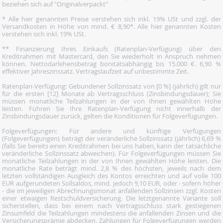
beziehen sich auf "Originalverpackt"
* Alle hier genannten Preise verstehen sich inkl. 19% USt und zzgl. der
Versandkosten in Höhe von mind. € 8,90*. Alle hier genannten Kosten
verstehen sich inkl. 19% USt.
** Finanzierung Ihres Einkaufs (Ratenplan-Verfügung) über den
Kreditrahmen mit Mastercard, den Sie wiederholt in Anspruch nehmen
können. Nettodarlehensbetrag bonitätsabhängig bis 15.000 €. 6,90 %
effektiver Jahreszinssatz. Vertragslaufzeit auf unbestimmte Zeit.
Ratenplan-Verfügung: Gebundener Sollzinssatz von [0 %] (jährlich) gilt nur
für die ersten [12] Monate ab Vertragsschluss (Zinsbindungsdauer); Sie
müssen monatliche Teilzahlungen in der von Ihnen gewählten Höhe
leisten. Führen Sie Ihre Ratenplan-Verfügung nicht innerhalb der
Zinsbindungsdauer zurück, gelten die Konditionen für Folgeverfügungen.
Folgeverfügungen: Für andere und künftige Verfügungen
(Folgeverfügungen) beträgt der veränderliche Sollzinssatz (jährlich) 6,69 %
(falls Sie bereits einen Kreditrahmen bei uns haben, kann der tatsächliche
veränderliche Sollzinssatz abweichen). Für Folgeverfügungen müssen Sie
monatliche Teilzahlungen in der von Ihnen gewählten Höhe leisten. Die
monatliche Rate beträgt mind. 2,8 % des höchsten, jeweils nach dem
letzten vollständigen Ausgleich des Kontos erreichten und auf volle 100
EUR aufgerundeten Sollsaldos, mind. jedoch 9,10 EUR, oder - sofern höher
- die im jeweiligen Abrechnungsmonat anfallenden Sollzinsen zzgl. Kosten
einer etwaigen Restschuldversicherung. Die letztgenannte Variante soll
sicherstellen, dass bei einem nach Vertragsschluss stark gestiegenen
Zinsumfeld die Teilzahlungen mindestens die anfallenden Zinsen und die
Versicherungsprämie abdecken. Zahlungen für Folgeverfügungen werden