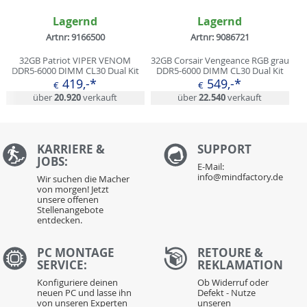
Lagernd
Lagernd
Artnr: 9166500
Artnr: 9086721
32GB Patriot VIPER VENOM
32GB Corsair Vengeance RGB grau
DDR5-6000 DIMM CL30 Dual Kit
DDR5-6000 DIMM CL30 Dual Kit
419,-*
549,-*
€
€
über
20.920
verkauft
über
22.540
verkauft
KARRIERE &
S
UPPORT
JOBS:
E-Mail:
info@mindfactory.de
Wir suchen die Macher
von morgen! Jetzt
unsere offenen
Stellenangebote
entdecken.
PC MONTAGE
RETOURE &
SERVICE:
REKLAMATION
Konfiguriere deinen
Ob Widerruf oder
neuen PC und lasse ihn
Defekt - Nutze
von unseren Experten
unseren