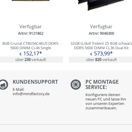
Verfügbar
Verfügbar
Artnr: 9121862
Artnr: 9046300
8GB Crucial CT8G56C46U5 DDR5-
32GB G.Skill Trident Z5 RGB schwar
5600 DIMM CL46 Single
DDR5-5600 DIMM CL36 Dual Kit
152,17*
573,99*
€
€
über
230
verkauft
über
820
verkauft
KUNDENS
UPPORT
PC MONTAGE
SERVICE:
E-Mail:
info@mindfactory.de
Konfiguriere deinen
neuen PC und lasse ihn
von unseren Experten
zusammenbauen.