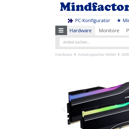
PC-Konfigurator
Mi
Hardware
Monitore
P
Hardware
Arbeitsspeicher (RAM)
DDR
Zurück