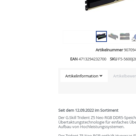
Artikelnummer
90709
EAN
4713294232700
SKU
F5-5600J
Artikelinformation
Artikelbewe
Seit dem 12.09.2022 im Sortiment
Der G.Skill Trident Z5 Neo RGB DDR5-Speic
Übertaktungstechnologie für einfaches Über
Aufbau von Hochleistungssystemen.
Der Trident Z5 Neo RGB enthält Hypercar-E