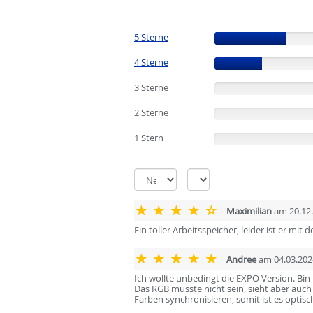
5 Sterne
(60%)
4 Sterne
(40%)
3 Sterne
(0%)
2 Sterne
(0%)
1 Stern
(0%)
Maximilian
am 20.12
Ein toller Arbeitsspeicher, leider ist er mi
Andree
am 04.03.202
Ich wollte unbedingt die EXPO Version. Bin
Das RGB musste nicht sein, sieht aber auch g
Farben synchronisieren, somit ist es optis