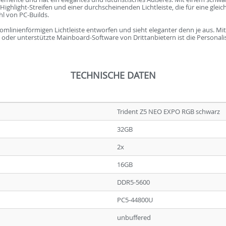
hlight-Streifen und einer durchscheinenden Lichtleiste, die für eine gleic
hl von PC-Builds.
romlinienförmigen Lichtleiste entworfen und sieht eleganter denn je aus. M
e oder unterstützte Mainboard-Software von Drittanbietern ist die Personali
TECHNISCHE DATEN
Trident Z5 NEO EXPO RGB schwarz
32GB
2x
16GB
DDR5-5600
PC5-44800U
unbuffered