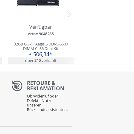
Nächstes
Verfügbar
Artnr: 9046285
z
32GB G.Skill Aegis 5 DDR5-5600
DIMM CL36 Dual Kit
506,34*
€
über
240
verkauft
RETOURE &
REKLAMATION
Ob Widerruf oder
Defekt - Nutze
unseren
Rücksendeassistenten.