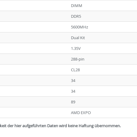
DIMM
DDR5
5600MHz
Dual Kit
1.35V
288-pin
CL28
34
34
89
AMD EXPO
igkeit der hier aufgeführten Daten wird keine Haftung übernommen.