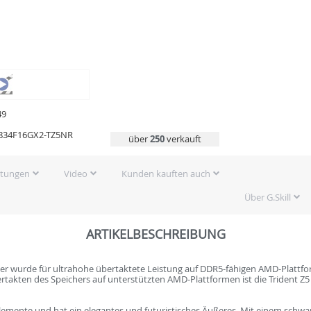
49
2834F16GX2-TZ5NR
über
250
verkauft
rtungen
Video
Kunden kauften auch
Über G.Skill
ARTIKELBESCHREIBUNG
her wurde für ultrahohe übertaktete Leistung auf DDR5-fähigen AMD-Plattf
takten des Speichers auf unterstützten AMD-Plattformen ist die Trident Z5
lemente und hat ein elegantes und futuristisches Äußeres. Mit einem schw