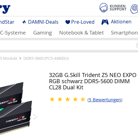
Aktionen
ndStar
DAMN!-Deals
Pre-Loved
C-Systeme
Gaming
Notebook & Tablet
Smartphon
5 Module
DDR5-5600 (PC5-44800U)
Nächstes
32GB G.Skill Trident Z5 NEO EXPO
RGB schwarz DDR5-5600 DIMM
CL28 Dual Kit
(
5
Bewertungen
)