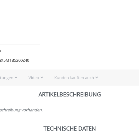
0
X5M1B5200Z40
rtungen
Video
Kunden kauften auch
ARTIKELBESCHREIBUNG
beschreibung vorhanden.
TECHNISCHE DATEN