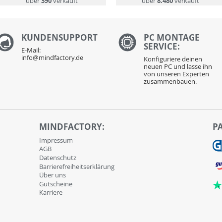
über
390
verkauft
über
8.480
verkauft
KUNDENS
UPPORT
PC MONTAGE
SERVICE:
E-Mail:
info@mindfactory.de
Konfiguriere deinen
neuen PC und lasse ihn
von unseren Experten
zusammenbauen.
MINDFACTORY:
P
Impressum
AGB
Datenschutz
Barrierefreiheitserklärung
Über uns
Gutscheine
Karriere