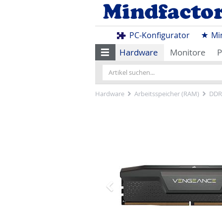
PC-Konfigurator
Mi
Hardware
Monitore
P
Hardware
Arbeitsspeicher (RAM)
DDR
Zurück