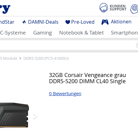
Aktionen
ndStar
DAMN!-Deals
Pre-Loved
C-Systeme
Gaming
Notebook & Tablet
Smartphon
5 Module
DDR5-5200 (PC5-41600U)
Nächstes
32GB Corsair Vengeance grau
DDR5-5200 DIMM CL40 Single
0 Bewertungen