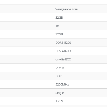
Vengeance grau
32GB
1x
32GB
DDR5-5200
PC5-41600U
on-die ECC
DIMM
DDR5
5200MHz
Single
1.25V