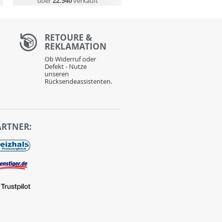
über
22.540
verkauft
RETOURE &
REKLAMATION
Ob Widerruf oder
Defekt - Nutze
unseren
Rücksendeassistenten.
ARTNER: