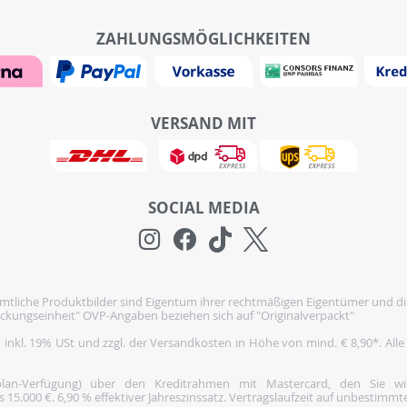
ZAHLUNGSMÖGLICHKEITEN
VERSAND MIT
SOCIAL MEDIA
tliche Produktbilder sind Eigentum ihrer rechtmäßigen Eigentümer und di
ckungseinheit" OVP-Angaben beziehen sich auf "Originalverpackt"
h inkl. 19% USt und zzgl. der Versandkosten in Höhe von mind. € 8,90*. Alle
nplan-Verfügung) über den Kreditrahmen mit Mastercard, den Sie 
5.000 €. 6,90 % effektiver Jahreszinssatz. Vertragslaufzeit auf unbestimmte