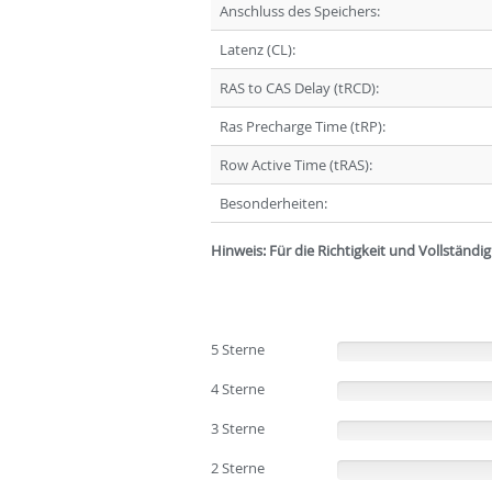
Anschluss des Speichers:
Latenz (CL):
RAS to CAS Delay (tRCD):
Ras Precharge Time (tRP):
Row Active Time (tRAS):
Besonderheiten:
Hinweis: Für die Richtigkeit und Vollständ
5 Sterne
(0%)
4 Sterne
(0%)
3 Sterne
(0%)
2 Sterne
(0%)