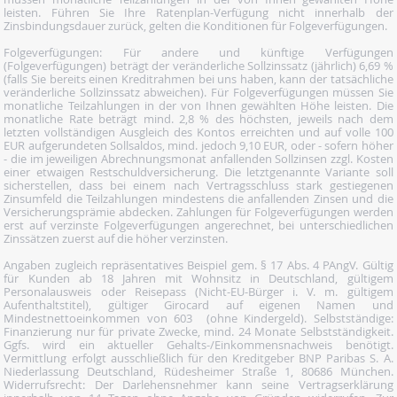
leisten. Führen Sie Ihre Ratenplan-Verfügung nicht innerhalb der
Zinsbindungsdauer zurück, gelten die Konditionen für Folgeverfügungen.
Folgeverfügungen: Für andere und künftige Verfügungen
(Folgeverfügungen) beträgt der veränderliche Sollzinssatz (jährlich) 6,69 %
(falls Sie bereits einen Kreditrahmen bei uns haben, kann der tatsächliche
veränderliche Sollzinssatz abweichen). Für Folgeverfügungen müssen Sie
monatliche Teilzahlungen in der von Ihnen gewählten Höhe leisten. Die
monatliche Rate beträgt mind. 2,8 % des höchsten, jeweils nach dem
letzten vollständigen Ausgleich des Kontos erreichten und auf volle 100
EUR aufgerundeten Sollsaldos, mind. jedoch 9,10 EUR, oder - sofern höher
- die im jeweiligen Abrechnungsmonat anfallenden Sollzinsen zzgl. Kosten
einer etwaigen Restschuldversicherung. Die letztgenannte Variante soll
sicherstellen, dass bei einem nach Vertragsschluss stark gestiegenen
Zinsumfeld die Teilzahlungen mindestens die anfallenden Zinsen und die
Versicherungsprämie abdecken. Zahlungen für Folgeverfügungen werden
erst auf verzinste Folgeverfügungen angerechnet, bei unterschiedlichen
Zinssätzen zuerst auf die höher verzinsten.
Angaben zugleich repräsentatives Beispiel gem. § 17 Abs. 4 PAngV. Gültig
für Kunden ab 18 Jahren mit Wohnsitz in Deutschland, gültigem
Personalausweis oder Reisepass (Nicht-EU-Bürger i. V. m. gültigem
Aufenthaltstitel), gültiger Girocard auf eigenen Namen und
Mindestnettoeinkommen von 603  (ohne Kindergeld). Selbstständige:
Finanzierung nur für private Zwecke, mind. 24 Monate Selbstständigkeit.
Ggfs. wird ein aktueller Gehalts-/Einkommensnachweis benötigt.
Vermittlung erfolgt ausschließlich für den Kreditgeber BNP Paribas S. A.
Niederlassung Deutschland, Rüdesheimer Straße 1, 80686 München.
Widerrufsrecht: Der Darlehensnehmer kann seine Vertragserklärung