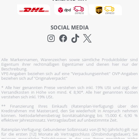
SOCIAL MEDIA
Alle Markennamen, Warenzeichen sowie sämtliche Produktbilder sind
Eigentum ihrer rechtmäßigen Eigentümer und dienen hier nur der
Beschreibung.
VPE-Angaben beziehen sich auf eine "Verpackungseinheit" OVP-Angaben
beziehen sich auf "Originalverpackt"
* Alle hier genannten Preise verstehen sich inkl. 19% USt und zzgl. der
Versandkosten in Höhe von mind. € 8,90*. Alle hier genannten Kosten
verstehen sich inkl. 19% USt.
** Finanzierung Ihres Einkaufs (Ratenplan-Verfügung) über den
Kreditrahmen mit Mastercard, den Sie wiederholt in Anspruch nehmen
können. Nettodarlehensbetrag bonitätsabhängig bis 15.000 €. 6,90 %
effektiver Jahreszinssatz. Vertragslaufzeit auf unbestimmte Zeit.
Ratenplan-Verfügung: Gebundener Sollzinssatz von [0 %] (jährlich) gilt nur
für die ersten [12] Monate ab Vertragsschluss (Zinsbindungsdauer); Sie
müssen monatliche Teilzahlungen in der von Ihnen gewählten Höhe