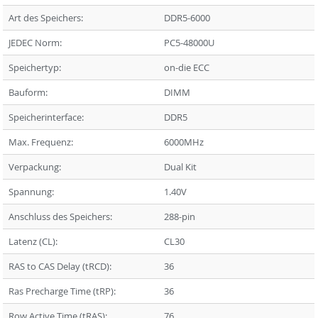
Art des Speichers:
DDR5-6000
JEDEC Norm:
PC5-48000U
Speichertyp:
on-die ECC
Bauform:
DIMM
Speicherinterface:
DDR5
Max. Frequenz:
6000MHz
Verpackung:
Dual Kit
Spannung:
1.40V
Anschluss des Speichers:
288-pin
Latenz (CL):
CL30
RAS to CAS Delay (tRCD):
36
Ras Precharge Time (tRP):
36
Row Active Time (tRAS):
76