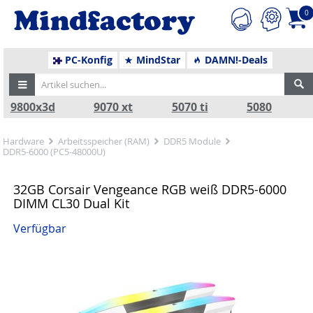
0
PC-Konfig
MindStar
DAMN!-Deals
9800x3d
9070 xt
5070 ti
5080
Hardware
Arbeitsspeicher (RAM)
DDR5 Module
DDR5-6000 (PC5-48000U)
32GB Corsair Vengeance RGB weiß DDR5-6000
DIMM CL30 Dual Kit
Verfügbar
Zurück
Nä