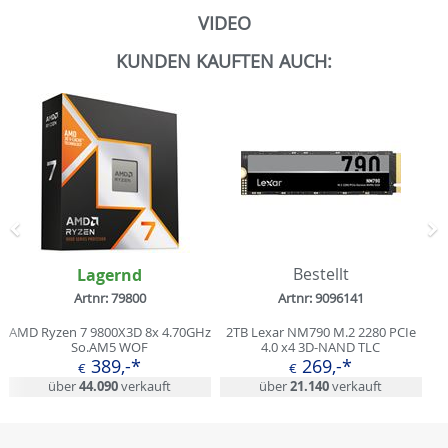
VIDEO
KUNDEN KAUFTEN AUCH:
Zurück
N
Lagernd
Bestellt
Artnr: 79800
Artnr: 9096141
AMD Ryzen 7 9800X3D 8x 4.70GHz
2TB Lexar NM790 M.2 2280 PCIe
So.AM5 WOF
4.0 x4 3D-NAND TLC
(LNM790X002T-RNNNG)
389,-*
269,-*
€
€
über
44.090
verkauft
über
21.140
verkauft