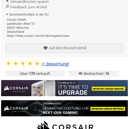
Versandkosten sparen
Feedback zum Artikel
Verantwortlichkeit in der EU:
Corsair GmbH
Landshuter Allee 10
80637 München
Deutschland
https://help.corsair.com/hc/de/requests/new
Auf den Wunschzettel
(
1
Bewertung
)
über
170
verkauft
Beobachter:
16