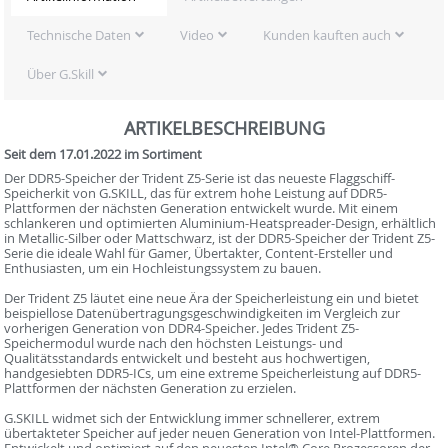
Technische Daten
Video
Kunden kauften auch
Über G.Skill
ARTIKELBESCHREIBUNG
Seit dem 17.01.2022 im Sortiment
Der DDR5-Speicher der Trident Z5-Serie ist das neueste Flaggschiff-
Speicherkit von G.SKILL, das für extrem hohe Leistung auf DDR5-
Plattformen der nächsten Generation entwickelt wurde. Mit einem
schlankeren und optimierten Aluminium-Heatspreader-Design, erhältlich
in Metallic-Silber oder Mattschwarz, ist der DDR5-Speicher der Trident Z5-
Serie die ideale Wahl für Gamer, Übertakter, Content-Ersteller und
Enthusiasten, um ein Hochleistungssystem zu bauen.
Der Trident Z5 läutet eine neue Ära der Speicherleistung ein und bietet
beispiellose Datenübertragungsgeschwindigkeiten im Vergleich zur
vorherigen Generation von DDR4-Speicher. Jedes Trident Z5-
Speichermodul wurde nach den höchsten Leistungs- und
Qualitätsstandards entwickelt und besteht aus hochwertigen,
handgesiebten DDR5-ICs, um eine extreme Speicherleistung auf DDR5-
Plattformen der nächsten Generation zu erzielen.
G.SKILL widmet sich der Entwicklung immer schnellerer, extrem
übertakteter Speicher auf jeder neuen Generation von Intel-Plattformen.
Entwickelt und optimiert auf den neuesten Intel® Core Prozessoren der