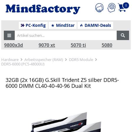
0
PC-Konfig
MindStar
DAMN!-Deals
9800x3d
9070 xt
5070 ti
5080
Hardware
Arbeitsspeicher (RAM)
DDR5 Module
DDR5-6000 (PC5-48000U)
32GB (2x 16GB) G.Skill Trident Z5 silber DDR5-
6000 DIMM CL40-40-40-96 Dual Kit
Zurück
Nä