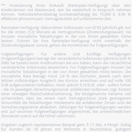
** Finanzierung Ihres Einkaufs (Ratenplan-Verfügung) über den
Kreditrahmen mit Mastercard, den Sie wiederholt in Anspruch nehmen
können. Nettodarlehensbetrag bonitätsabhängig bis 15.000 €. 6,90 %
effektiver Jahreszinssatz. Vertragslaufzeit auf unbestimmte Zeit.
Ratenplan-Verfügung: Gebundener Sollzinssatz von [0 %] (jährlich) gilt nur
für die ersten [12] Monate ab Vertragsschluss (Zinsbindungsdauer); Sie
müssen monatliche Teilzahlungen in der von Ihnen gewählten Höhe
leisten. Führen Sie Ihre Ratenplan-Verfügung nicht innerhalb der
Zinsbindungsdauer zurück, gelten die Konditionen für Folgeverfügungen.
Folgeverfügungen: Für andere und künftige Verfügungen
(Folgeverfügungen) beträgt der veränderliche Sollzinssatz (jährlich) 6,69 %
(falls Sie bereits einen Kreditrahmen bei uns haben, kann der tatsächliche
veränderliche Sollzinssatz abweichen). Für Folgeverfügungen müssen Sie
monatliche Teilzahlungen in der von Ihnen gewählten Höhe leisten. Die
monatliche Rate beträgt mind. 2,8 % des höchsten, jeweils nach dem
letzten vollständigen Ausgleich des Kontos erreichten und auf volle 100
EUR aufgerundeten Sollsaldos, mind. jedoch 9,10 EUR, oder - sofern höher
- die im jeweiligen Abrechnungsmonat anfallenden Sollzinsen zzgl. Kosten
einer etwaigen Restschuldversicherung. Die letztgenannte Variante soll
sicherstellen, dass bei einem nach Vertragsschluss stark gestiegenen
Zinsumfeld die Teilzahlungen mindestens die anfallenden Zinsen und die
Versicherungsprämie abdecken. Zahlungen für Folgeverfügungen werden
erst auf verzinste Folgeverfügungen angerechnet, bei unterschiedlichen
Zinssätzen zuerst auf die höher verzinsten.
Angaben zugleich repräsentatives Beispiel gem. § 17 Abs. 4 PAngV. Gültig
für Kunden ab 18 Jahren mit Wohnsitz in Deutschland, gültigem