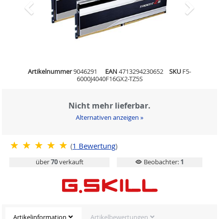
Artikelnummer
9046291
EAN
4713294230652
SKU
F5-
6000J4040F16GX2-TZ5S
Nicht mehr lieferbar.
Alternativen anzeigen »
(
1
Bewertung
)
über
70
verkauft
Beobachter:
1
Artikelinformation
Artikelbewertungen