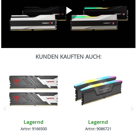
0
Sekunden
KUNDEN KAUFTEN AUCH:
von
0
Sekunden
Zurück
N
Lagernd
Lagernd
Artnr: 9166500
Artnr: 9086721