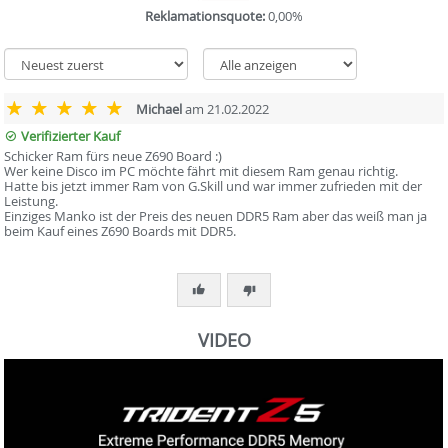
Reklamationsquote:
0,00%
Michael
am 21.02.2022
Verifizierter Kauf
Schicker Ram fürs neue Z690 Board :)
Wer keine Disco im PC möchte fährt mit diesem Ram genau richtig.
Hatte bis jetzt immer Ram von G.Skill und war immer zufrieden mit der
Leistung.
Einziges Manko ist der Preis des neuen DDR5 Ram aber das weiß man ja
beim Kauf eines Z690 Boards mit DDR5.
VIDEO