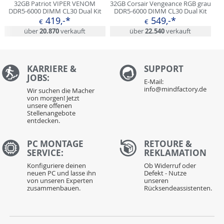
32GB Patriot VIPER VENOM
32GB Corsair Vengeance RGB grau
DDR5-6000 DIMM CL30 Dual Kit
DDR5-6000 DIMM CL30 Dual Kit
419,-*
549,-*
€
€
über
20.870
verkauft
über
22.540
verkauft
KARRIERE &
S
UPPORT
JOBS:
E-Mail:
info@mindfactory.de
Wir suchen die Macher
von morgen! Jetzt
unsere offenen
Stellenangebote
entdecken.
PC MONTAGE
RETOURE &
SERVICE:
REKLAMATION
Konfiguriere deinen
Ob Widerruf oder
neuen PC und lasse ihn
Defekt - Nutze
von unseren Experten
unseren
zusammenbauen.
Rücksendeassistenten.