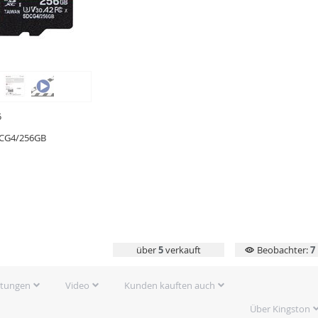
5
CG4/256GB
über
5
verkauft
Beobachter:
7
rtungen
Video
Kunden kauften auch
Über Kingston