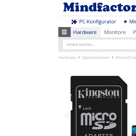
PC-Konfigurator
Mi
Hardware
Monitore
P
Hardware
Speicherkarten
MicroSD Ka
Zurück