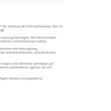
s* für nahtlose 4K UHD-Aufnahmen. Mit U3
igt.
eistung benötigen. Mit blitzschnellen
Aufnahmen und Kreationen haben.
enarien die reibungslose,
 oder atemberaubende Luftaufnahmen
 von Apps und nahtloses Gameplay auf
rtes Spielerlebnis, egal wo Sie sich
ähigen Geräten kompatibel ist.