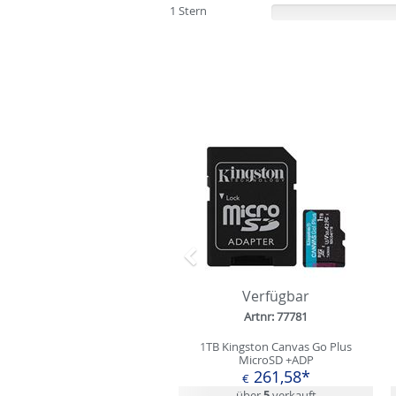
1 Stern
(0%)
Zurück
Verfügbar
Artnr: 77781
1TB Kingston Canvas Go Plus
MicroSD +ADP
261,58*
€
über
5
verkauft