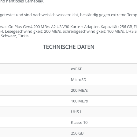
 und nahtloses Gameplay.
g getestet und sind nachweislich wasserdicht, beständig gegen extreme Tem
as Go Plus Gen4 200 MB/s A2 U3 V30-Karte + Adapter. Kapazität: 256 GB, F
S-I, Lesegeschwindigkeit: 200 MB/s, Schreibgeschwindigkeit: 160 MB/s, UHS Sp
 Schwarz, Türkis
TECHNISCHE DATEN
exFAT
MicroSD
200 MB/s
160 MB/s
UHS-I
Klasse 10
256 GB