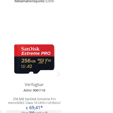
Reklamationsquote:
0,00%
Nächstes
Verfügbar
Artnr: 9061116
256 MB SanDisk Extreme Pro
microSDXC Class 10 UHS-I U3 Retail
69,41*
€
über
310
verkauft