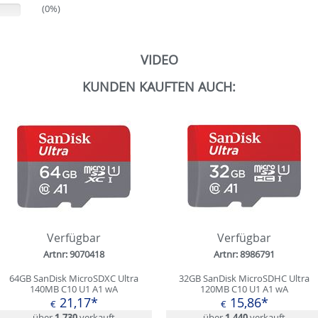
(0%)
VIDEO
KUNDEN KAUFTEN AUCH:
Verfügbar
Verfügbar
Artnr: 9070418
Artnr: 8986791
64GB SanDisk MicroSDXC Ultra
32GB SanDisk MicroSDHC Ultra
140MB C10 U1 A1 wA
120MB C10 U1 A1 wA
21,17*
15,86*
€
€
über
1.730
verkauft
über
1.440
verkauft