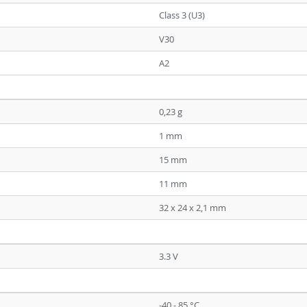
Class 3 (U3)
V30
A2
0,23 g
1 mm
15 mm
11 mm
32 x 24 x 2,1 mm
3.3 V
-40 - 85 °C