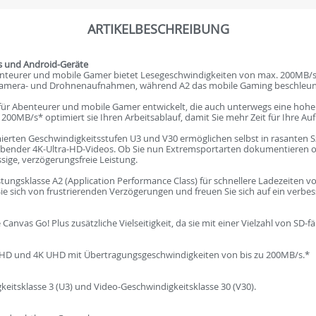
ARTIKELBESCHREIBUNG
 und Android-Geräte
enteurer und mobile Gamer bietet Lesegeschwindigkeiten von max. 200MB/
n-Kamera- und Drohnenaufnahmen, während A2 das mobile Gaming beschleun
ür Abenteurer und mobile Gamer entwickelt, die auch unterwegs eine hohe L
200MB/s* optimiert sie Ihren Arbeitsablauf, damit Sie mehr Zeit für Ihre 
erten Geschwindigkeitsstufen U3 und V30 ermöglichen selbst in rasanten Sz
bender 4K-Ultra-HD-Videos. Ob Sie nun Extremsportarten dokumentieren
ssige, verzögerungsfreie Leistung.
stungsklasse A2 (Application Performance Class) für schnellere Ladezeiten
 sich von frustrierenden Verzögerungen und freuen Sie sich auf ein verbesse
anvas Go! Plus zusätzliche Vielseitigkeit, da sie mit einer Vielzahl von SD-f
l HD und 4K UHD mit Übertragungsgeschwindigkeiten von bis zu 200MB/s.*
itsklasse 3 (U3) und Video-Geschwindigkeitsklasse 30 (V30).