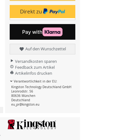
Direkt zu
Auf den Wunschzettel
Versandkosten sparen
Feedback zum Artikel
Artikelinfos drucken
Verantwortlichkeit in der EU:
Kingston Technology Deutschland GmbH
Leonrodstr. 56
80636 München
Deutschland
eu_pr@kingston.eu