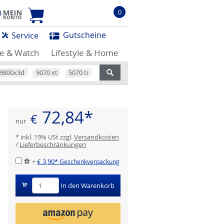
0
Gutscheine
Service
e & Watch
Lifestyle & Home
9800x3d
9070 xt
5070 ti
72,84*
€
nur
* inkl. 19% USt zzgl.
Versandkosten
/
Lieferbeschränkungen
+
€ 3,90*
Geschenkverpackung
In den Warenkorb