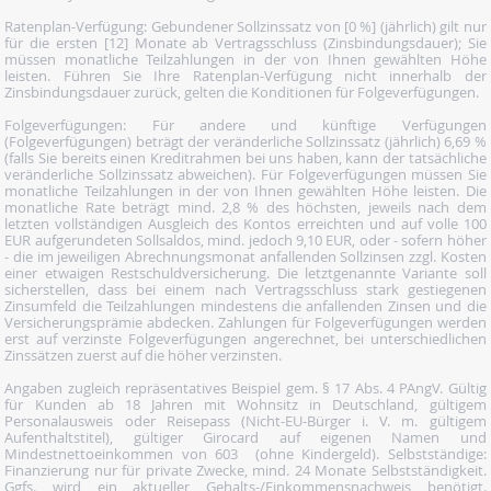
Ratenplan-Verfügung: Gebundener Sollzinssatz von [0 %] (jährlich) gilt nur
für die ersten [12] Monate ab Vertragsschluss (Zinsbindungsdauer); Sie
müssen monatliche Teilzahlungen in der von Ihnen gewählten Höhe
leisten. Führen Sie Ihre Ratenplan-Verfügung nicht innerhalb der
Zinsbindungsdauer zurück, gelten die Konditionen für Folgeverfügungen.
Folgeverfügungen: Für andere und künftige Verfügungen
(Folgeverfügungen) beträgt der veränderliche Sollzinssatz (jährlich) 6,69 %
(falls Sie bereits einen Kreditrahmen bei uns haben, kann der tatsächliche
veränderliche Sollzinssatz abweichen). Für Folgeverfügungen müssen Sie
monatliche Teilzahlungen in der von Ihnen gewählten Höhe leisten. Die
monatliche Rate beträgt mind. 2,8 % des höchsten, jeweils nach dem
letzten vollständigen Ausgleich des Kontos erreichten und auf volle 100
EUR aufgerundeten Sollsaldos, mind. jedoch 9,10 EUR, oder - sofern höher
- die im jeweiligen Abrechnungsmonat anfallenden Sollzinsen zzgl. Kosten
einer etwaigen Restschuldversicherung. Die letztgenannte Variante soll
sicherstellen, dass bei einem nach Vertragsschluss stark gestiegenen
Zinsumfeld die Teilzahlungen mindestens die anfallenden Zinsen und die
Versicherungsprämie abdecken. Zahlungen für Folgeverfügungen werden
erst auf verzinste Folgeverfügungen angerechnet, bei unterschiedlichen
Zinssätzen zuerst auf die höher verzinsten.
Angaben zugleich repräsentatives Beispiel gem. § 17 Abs. 4 PAngV. Gültig
für Kunden ab 18 Jahren mit Wohnsitz in Deutschland, gültigem
Personalausweis oder Reisepass (Nicht-EU-Bürger i. V. m. gültigem
Aufenthaltstitel), gültiger Girocard auf eigenen Namen und
Mindestnettoeinkommen von 603  (ohne Kindergeld). Selbstständige:
Finanzierung nur für private Zwecke, mind. 24 Monate Selbstständigkeit.
Ggfs. wird ein aktueller Gehalts-/Einkommensnachweis benötigt.