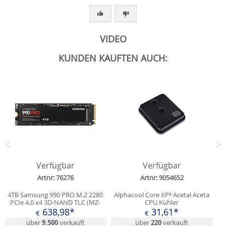
VIDEO
KUNDEN KAUFTEN AUCH:
Zurück
N
Verfügbar
Verfügbar
Artnr: 76276
Artnr: 9054652
4TB Samsung 990 PRO M.2 2280
Alphacool Core XP³ Acetal Aceta
PCIe 4.0 x4 3D-NAND TLC (MZ-
CPU Kühler
V9P4T0BW)
638,98*
31,61*
€
€
über
9.500
verkauft
über
220
verkauft