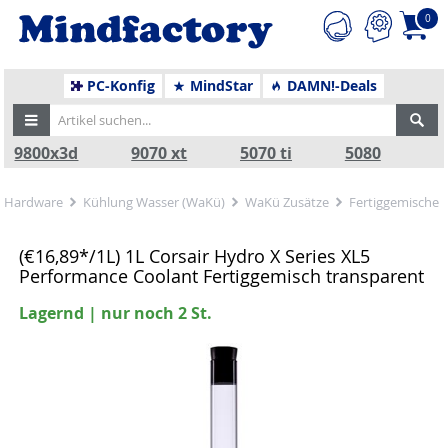
0
PC-Konfig
MindStar
DAMN!-Deals
9800x3d
9070 xt
5070 ti
5080
Hardware
Kühlung Wasser (WaKü)
WaKü Zusätze
Fertiggemische
(€16,89*/1L) 1L Corsair Hydro X Series XL5
Performance Coolant Fertiggemisch transparent
Lagernd | nur noch 2 St.
Zurück
Nä