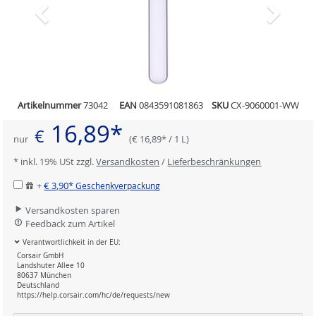
Artikelnummer
73042
EAN
0843591081863
SKU
CX-9060001-WW
16,89*
€
nur
(€ 16,89* / 1 L)
* inkl. 19% USt zzgl.
Versandkosten
/
Lieferbeschränkungen
+
€ 3,90*
Geschenkverpackung
Versandkosten sparen
Feedback zum Artikel
Verantwortlichkeit in der EU:
Corsair GmbH
Landshuter Allee 10
80637 München
Deutschland
https://help.corsair.com/hc/de/requests/new