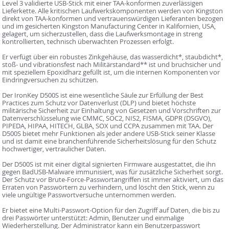
Level 3 validierte USB-Stick mit einer TAA-konformen zuverlässigen
Lieferkette. Alle kritischen Laufwerkskomponenten werden von Kingston
direkt von TAA-konformen und vertrauenswürdigen Lieferanten bezogen
und im gesicherten Kingston Manufacturing Center in Kalifornien, USA,
gelagert, um sicherzustellen, dass die Laufwerksmontage in streng
kontrollierten, technisch überwachten Prozessen erfolgt.
Er verfügt über ein robustes Zinkgehäuse, das wasserdicht*, staubdicht*,
stoß- und vibrationsfest nach Militärstandard** ist und bruchsicher und
mit speziellem Epoxidharz gefüllt ist, um die internen Komponenten vor
Eindringversuchen zu schützen.
Der IronKey D500S ist eine wesentliche Säule zur Erfüllung der Best
Practices zum Schutz vor Datenverlust (DLP) und bietet höchste
militärische Sicherheit zur Einhaltung von Gesetzen und Vorschriften zur
Datenverschlüsselung wie CMMC, SOC2, NIS2, FISMA, GDPR (DSGVO),
PIPEDA, HIPAA, HITECH, GLBA, SOX und CCPA zusammen mit TAA. Der
D500S bietet mehr Funktionen als jeder andere USB-Stick seiner Klasse
und ist damit eine branchenführende Sicherheitslösung für den Schutz
hochwertiger, vertraulicher Daten.
Der D500S ist mit einer digital signierten Firmware ausgestattet, die ihn
gegen BadUSB-Malware immunisiert, was für zusätzliche Sicherheit sorgt.
Der Schutz vor Brute-Force-Passwortangriffen ist immer aktiviert, um das
Erraten von Passwörtern zu verhindern, und löscht den Stick, wenn zu
viele ungültige Passwortversuche unternommen werden.
Er bietet eine Multi-Passwort-Option für den Zugriff auf Daten, die bis zu
drei Passwörter unterstützt: Admin, Benutzer und einmalige
Wiederherstellung. Der Administrator kann ein Benutzerpasswort