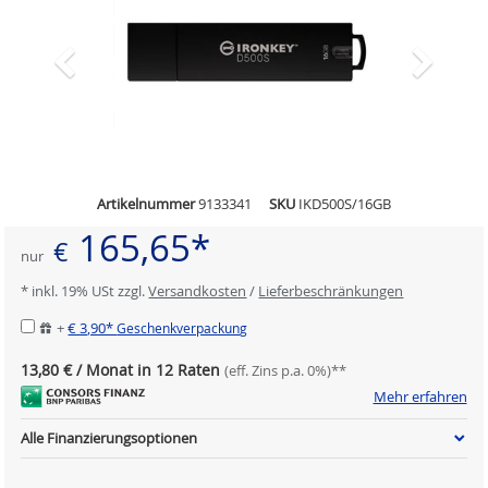
Artikelnummer
9133341
SKU
IKD500S/16GB
165,65*
€
nur
* inkl. 19% USt zzgl.
Versandkosten
/
Lieferbeschränkungen
+
€ 3,90*
Geschenkverpackung
13,80 € / Monat in 12 Raten
(eff. Zins p.a. 0%)**
Mehr erfahren
Alle Finanzierungsoptionen