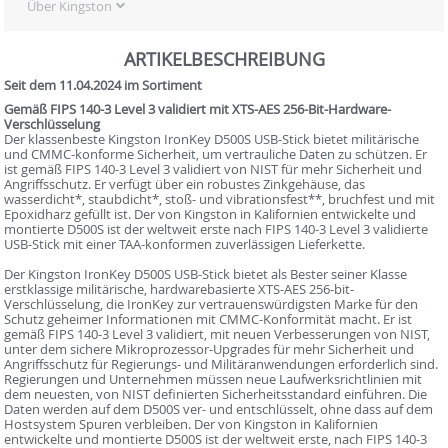
Über Kingston
ARTIKELBESCHREIBUNG
Seit dem 11.04.2024 im Sortiment
Gemäß FIPS 140-3 Level 3 validiert mit XTS-AES 256-Bit-Hardware-
Verschlüsselung
Der klassenbeste Kingston IronKey D500S USB-Stick bietet militärische
und CMMC-konforme Sicherheit, um vertrauliche Daten zu schützen. Er
ist gemäß FIPS 140-3 Level 3 validiert von NIST für mehr Sicherheit und
Angriffsschutz. Er verfügt über ein robustes Zinkgehäuse, das
wasserdicht*, staubdicht*, stoß- und vibrationsfest**, bruchfest und mit
Epoxidharz gefüllt ist. Der von Kingston in Kalifornien entwickelte und
montierte D500S ist der weltweit erste nach FIPS 140-3 Level 3 validierte
USB-Stick mit einer TAA-konformen zuverlässigen Lieferkette.
Der Kingston IronKey D500S USB-Stick bietet als Bester seiner Klasse
erstklassige militärische, hardwarebasierte XTS-AES 256-bit-
Verschlüsselung, die IronKey zur vertrauenswürdigsten Marke für den
Schutz geheimer Informationen mit CMMC-Konformität macht. Er ist
gemäß FIPS 140-3 Level 3 validiert, mit neuen Verbesserungen von NIST,
unter dem sichere Mikroprozessor-Upgrades für mehr Sicherheit und
Angriffsschutz für Regierungs- und Militäranwendungen erforderlich sind.
Regierungen und Unternehmen müssen neue Laufwerksrichtlinien mit
dem neuesten, von NIST definierten Sicherheitsstandard einführen. Die
Daten werden auf dem D500S ver- und entschlüsselt, ohne dass auf dem
Hostsystem Spuren verbleiben. Der von Kingston in Kalifornien
entwickelte und montierte D500S ist der weltweit erste, nach FIPS 140-3