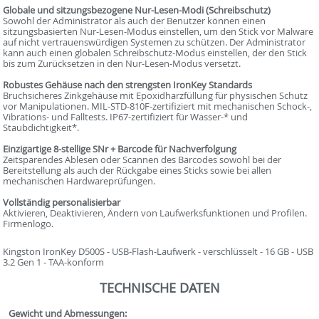
Globale und sitzungsbezogene Nur-Lesen-Modi (Schreibschutz)
Sowohl der Administrator als auch der Benutzer können einen
sitzungsbasierten Nur-Lesen-Modus einstellen, um den Stick vor Malware
auf nicht vertrauenswürdigen Systemen zu schützen. Der Administrator
kann auch einen globalen Schreibschutz-Modus einstellen, der den Stick
bis zum Zurücksetzen in den Nur-Lesen-Modus versetzt.
Robustes Gehäuse nach den strengsten IronKey Standards
Bruchsicheres Zinkgehäuse mit Epoxidharzfüllung für physischen Schutz
vor Manipulationen. MIL-STD-810F-zertifiziert mit mechanischen Schock-,
Vibrations- und Falltests. IP67-zertifiziert für Wasser-* und
Staubdichtigkeit*.
Einzigartige 8-stellige SNr + Barcode für Nachverfolgung
Zeitsparendes Ablesen oder Scannen des Barcodes sowohl bei der
Bereitstellung als auch der Rückgabe eines Sticks sowie bei allen
mechanischen Hardwareprüfungen.
Vollständig personalisierbar
Aktivieren, Deaktivieren, Ändern von Laufwerksfunktionen und Profilen.
Firmenlogo.
Kingston IronKey D500S - USB-Flash-Laufwerk - verschlüsselt - 16 GB - USB
3.2 Gen 1 - TAA-konform
TECHNISCHE DATEN
Gewicht und Abmessungen: