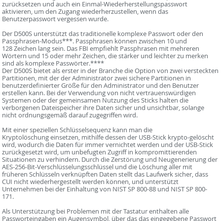
zurücksetzen und auch ein Einmal-Wiederherstellungspasswort
aktivieren, um den Zugang wiederherzustellen, wenn das
Benutzerpasswort vergessen wurde.
Der D500S unterstützt das traditionelle komplexe Passwort oder den
Passphrasen-Modus***. Passphrasen können zwischen 10 und
128 Zeichen lang sein. Das FBI empfiehlt Passphrasen mit mehreren
Wörtern und 15 oder mehr Zeichen, die stärker und leichter zu merken
sind als komplexe Passwörter.****
Der D500S bietet als erster in der Branche die Option von zwei versteckten
Partitionen, mit der der Administrator zwei sichere Partitionen in
benutzerdefinierter Größe für den Administrator und den Benutzer
erstellen kann. Bei der Verwendung von nicht vertrauenswürdigen
Systemen oder der gemeinsamen Nutzung des Sticks halten die
verborgenen Dateispeicher ihre Daten sicher und unsichtbar, solange
nicht ordnungsgemäß darauf zugegriffen wird.
Mit einer speziellen Schlüsselsequenz kann man die
Kryptolöschung einsetzen, mithilfe dessen der USB-Stick krypto-gelöscht
wird, wodurch die Daten für immer vernichtet werden und der USB-Stick
zurückgesetzt wird, um unbefugten Zugriff in kompromittierenden
Situationen zu verhindern. Durch die Zerstörung und Neugenerierung der
AES-256-Bit-Verschlüsselungsschlüssel und die Löschung aller mit
früheren Schlüsseln verknüpften Daten stellt das Laufwerk sicher, dass
CUI nicht wiederhergestellt werden können, und unterstützt
Unternehmen bei der Einhaltung von NIST SP 800-88 und NIST SP 800-
171.
Als Unterstützung bei Problemen mit der Tastatur enthalten alle
Passworteingaben ein Augensymbol, über das das eingegebene Passwort