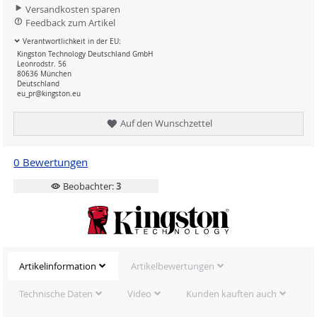
Versandkosten sparen
Feedback zum Artikel
Verantwortlichkeit in der EU:
Kingston Technology Deutschland GmbH
Leonrodstr. 56
80636 München
Deutschland
eu_pr@kingston.eu
Auf den Wunschzettel
0 Bewertungen
Beobachter:
3
Artikelinformation
Artikelbewertungen
Technische Daten
Video
Kunden kauften auch