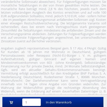
veränderliche Sollzinssatz abweichen). Für Folgeverfügungen müssen Sie
monatliche Teilzahlungen in der von Ihnen gewählten Höhe leisten. Die
monatliche Rate beträgt mind. 2,8 % des höchsten, jeweils nach dem
letzten vollständigen Ausgleich des Kontos erreichten und auf volle 100
EUR aufgerundeten Sollsaldos, mind. jedoch 9,10 EUR, oder - sofern höher
- die im jeweiligen Abrechnungsmonat anfallenden Sollzinsen zzgl. Kosten
einer etwaigen Restschuldversicherung. Die letztgenannte Variante soll
sicherstellen, dass bei einem nach Vertragsschluss stark gestiegenen
Zinsumfeld die Teilzahlungen mindestens die anfallenden Zinsen und die
Versicherungsprämie abdecken. Zahlungen für Folgeverfügungen werden
erst auf verzinste Folgeverfügungen angerechnet, bei unterschiedlichen
Zinssätzen zuerst auf die höher verzinsten.
Angaben zugleich repräsentatives Beispiel gem. § 17 Abs. 4 PAngV. Gültig
für Kunden ab 18 Jahren mit Wohnsitz in Deutschland, gültigem
Personalausweis oder Reisepass (Nicht-EU-Bürger i. V. m. gültigem
Aufenthaltstitel), gültiger Girocard auf eigenen Namen und
Mindestnettoeinkommen von 603  (ohne Kindergeld). Selbstständige:
Finanzierung nur für private Zwecke, mind. 24 Monate Selbstständigkeit.
Ggfs. wird ein aktueller Gehalts-/Einkommensnachweis benötigt.
Vermittlung erfolgt ausschließlich für den Kreditgeber BNP Paribas S. A.
Niederlassung Deutschland, Rüdesheimer Straße 1, 80686 München.
Widerrufsrecht: Der Darlehensnehmer kann seine Vertragserklärung
innerhalb von 14 Tagen ohne Angabe von Gründen widerrufen. Zur
Wahrung der Widerrufsfrist genügt die rechtzeitige Absendung des
Widerrufs, wenn die Erklärung auf einem dauerhaften Datenträger (z. B.
Brief, Telefax, E-Mail) erfolgt. Der Widerruf ist zu richten an: BNP Paribas
S.A. Niederlassung Deutschland, Wuhanstraße 5, 47051 Duisburg (Fax: 02
03/34 69 54-09; Tel.: 02 03/34 69 54-02; E- Mail:
In den Warenkorb
widerruf@consorsfinanz.de).