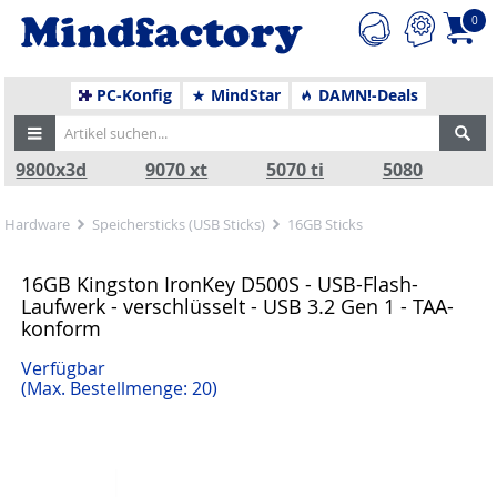
0
PC-Konfig
MindStar
DAMN!-Deals
9800x3d
9070 xt
5070 ti
5080
Hardware
Speichersticks (USB Sticks)
16GB Sticks
16GB Kingston IronKey D500S - USB-Flash-
Laufwerk - verschlüsselt - USB 3.2 Gen 1 - TAA-
konform
Verfügbar
(Max. Bestellmenge: 20)
Zurück
Nä