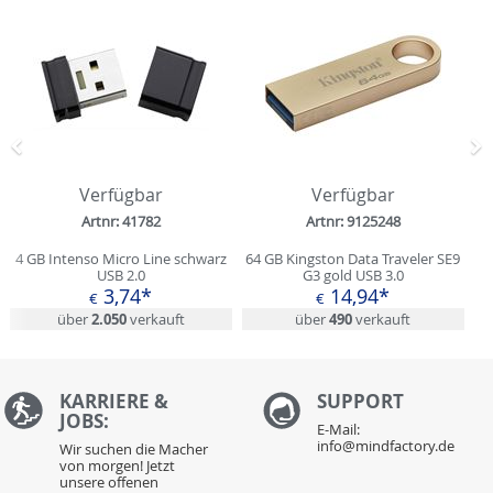
Zurück
N
Verfügbar
Verfügbar
Artnr: 41782
Artnr: 9125248
4 GB Intenso Micro Line schwarz
64 GB Kingston Data Traveler SE9
USB 2.0
G3 gold USB 3.0
3,74*
14,94*
€
€
über
2.050
verkauft
über
490
verkauft
KARRIERE &
S
UPPORT
JOBS:
E-Mail:
info@mindfactory.de
Wir suchen die Macher
von morgen! Jetzt
unsere offenen