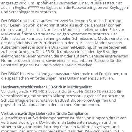
angezeigt wird, um Tippfehler zu vermeiden. Eine virtuelle Tastatur ist
auch in Englisch***** verfügbar, um die Passworteingabe vor Keyloggern
und Screenloggern zu schützen.
Der D500S unterstützt außerdem zwei Stufen von Schreibschutzmodi
(Nur Lesen). Sowohl der Administrator als auch der Benutzer können
einen sitzungsbasierten Nur-Lesen-Modus einstellen, um den Stick vor
Malware auf nicht vertrauenswürdigen Systemen zu schützen. Der
Administrator kann auch einen globalen Schreibschutz-Modus einstellen,
der den Stick bis zum Zurücksetzen in den Nur-Lesen-Modus versetzt.
Außerdem bietet er schnelle Dual-Channel-Leistung, ohne die Sicherheit
zu beeinträchtigen. Der USB-Stick umfasst eine eindeutige 8-stellige
elektronische Seriennummer, die mit der auf dem Gehäuse eingravierten
Nummer übereinstimmt, sowie einen einscannbaren Barcode für die
Bereitstellung des USB-Sticks oder zu Audit-Zwecken.
Der D500S bietet vollständig anpassbare Merkmale und Funktionen, um
die spezifischen Anforderungen Ihres Unternehmens zu erfüllen.
Hardwareverschlüsselter USB-Stick in Militärqualität
Validiert gemäß FIPS 140-3 Level 3, Zertifikat Nr. 5029 XTS-AES 256-Bit-
Verschlüsselung mit sicheren Mikroprozessor-Upgrades für noch mehr
Schutz. Integrierter Schutz vor BadUSB, Brute-Force-Angriffen und
physischen Manipulationen der internen Komponenten.
Vertrauenswürdige Lieferkette für die Compliance
Alle wichtigen Laufwerkskomponenten wurden von Kingston direkt von
vertrauenswürdigen, TAA-konformen Lieferanten bezogen und im
sicheren Kingston Manufacturing Center in Kalifornien gelagert und
montiert. Dadurch wird sichergestellt, dass der USB-Stick in den USA in