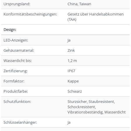
Ursprungsland:
China, Taiwan
Konformitätsbescheinigungen:
Gesetz über Handelsabkommen
(TAA)
Design:
LED-Anzeigen:
Ja
Gehäusematerial:
Zink
Wasserdicht bis:
1,2 m
Zertifizierung:
IP67
Formfaktor:
Kappe
Produktfarbe:
Schwarz
Schutzfunktion:
Sturzsicher, Staubresistent,
Schockresistent,
Vibrationsbeständig, Wasserdicht
Schlüsselanhänger:
Ja