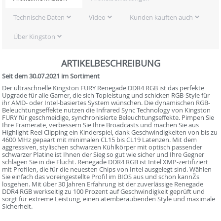
Technische Daten
Video
Kunden kauften auch
Über Kingston
ARTIKELBESCHREIBUNG
Seit dem 30.07.2021 im Sortiment
Der ultraschnelle Kingston FURY Renegade DDR4 RGB ist das perfekte
Upgrade für alle Gamer, die sich Topleistung und schicken RGB-Style für
ihr AMD- oder Intel-basiertes System wünschen. Die dynamischen RGB-
Beleuchtungseffekte nutzen die Infrared Sync Technology von Kingston
FURY für geschmeidige, synchronisierte Beleuchtungseffekte. Pimpen Sie
Ihre Framerate, verbessern Sie Ihre Broadcasts und machen Sie aus
Highlight Reel Clipping ein Kinderspiel, dank Geschwindigkeiten von bis zu
4600 MHz gepaart mit minimalen CL15 bis CL19 Latenzen. Mit dem
aggressiven, stylischen schwarzen Kühlkörper mit optisch passender
schwarzer Platine ist Ihnen der Sieg so gut wie sicher und Ihre Gegner
schlagen Sie in die Flucht. Renegade DDR4 RGB ist Intel XMP-zertifiziert
mit Profilen, die für die neuesten Chips von Intel ausgelegt sind. Wählen
Sie einfach das voreingestellte Profil im BIOS aus und schon kannŽs
losgehen. Mit über 30 Jahren Erfahrung ist der zuverlässige Renegade
DDR4 RGB werkseitig zu 100 Prozent auf Geschwindigkeit geprüft und
sorgt für extreme Leistung, einen atemberaubenden Style und maximale
Sicherheit.