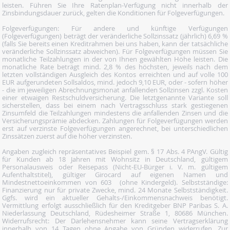
leisten. Führen Sie Ihre Ratenplan-Verfügung nicht innerhalb der
Zinsbindungsdauer zurück, gelten die Konditionen für Folgeverfügungen.
Folgeverfügungen: Für andere und künftige Verfügungen
(Folgeverfügungen) beträgt der veränderliche Sollzinssatz (jährlich) 6,69 %
(falls Sie bereits einen Kreditrahmen bei uns haben, kann der tatsächliche
veränderliche Sollzinssatz abweichen). Für Folgeverfügungen müssen Sie
monatliche Teilzahlungen in der von Ihnen gewählten Höhe leisten. Die
monatliche Rate beträgt mind. 2,8 % des höchsten, jeweils nach dem
letzten vollständigen Ausgleich des Kontos erreichten und auf volle 100
EUR aufgerundeten Sollsaldos, mind. jedoch 9,10 EUR, oder - sofern höher
- die im jeweiligen Abrechnungsmonat anfallenden Sollzinsen zzgl. Kosten
einer etwaigen Restschuldversicherung. Die letztgenannte Variante soll
sicherstellen, dass bei einem nach Vertragsschluss stark gestiegenen
Zinsumfeld die Teilzahlungen mindestens die anfallenden Zinsen und die
Versicherungsprämie abdecken. Zahlungen für Folgeverfügungen werden
erst auf verzinste Folgeverfügungen angerechnet, bei unterschiedlichen
Zinssätzen zuerst auf die höher verzinsten.
Angaben zugleich repräsentatives Beispiel gem. § 17 Abs. 4 PAngV. Gültig
für Kunden ab 18 Jahren mit Wohnsitz in Deutschland, gültigem
Personalausweis oder Reisepass (Nicht-EU-Bürger i. V. m. gültigem
Aufenthaltstitel), gültiger Girocard auf eigenen Namen und
Mindestnettoeinkommen von 603  (ohne Kindergeld). Selbstständige:
Finanzierung nur für private Zwecke, mind. 24 Monate Selbstständigkeit.
Ggfs. wird ein aktueller Gehalts-/Einkommensnachweis benötigt.
Vermittlung erfolgt ausschließlich für den Kreditgeber BNP Paribas S. A.
Niederlassung Deutschland, Rüdesheimer Straße 1, 80686 München.
Widerrufsrecht: Der Darlehensnehmer kann seine Vertragserklärung
innerhalb von 14 Tagen ohne Angabe von Gründen widerrufen. Zur