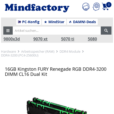
0
PC-Konfig
MindStar
DAMN!-Deals
9800x3d
9070 xt
5070 ti
5080
Hardware
Arbeitsspeicher (RAM)
DDR4 Module
DDR4-3200 (PC4-25600U)
16GB Kingston FURY Renegade RGB DDR4-3200
DIMM CL16 Dual Kit
Zurück
Nä